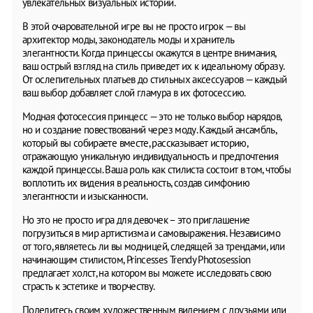
увлекательных визуальных историй.
В этой очаровательной игре вы не просто игрок — вы
архитектор моды, законодатель моды и хранитель
элегантности. Когда принцессы окажутся в центре внимания,
ваш острый взгляд на стиль приведет их к идеальному образу.
От ослепительных платьев до стильных аксессуаров — каждый
ваш выбор добавляет слой гламура в их фотосессию.
Модная фотосессия принцесс — это не только выбор нарядов,
но и создание повествований через моду. Каждый ансамбль,
который вы собираете вместе, рассказывает историю,
отражающую уникальную индивидуальность и предпочтения
каждой принцессы. Ваша роль как стилиста состоит в том, чтобы
воплотить их видения в реальность, создав симфонию
элегантности и изысканности.
Но это не просто игра для девочек – это приглашение
погрузиться в мир артистизма и самовыражения. Независимо
от того, являетесь ли вы модницей, следящей за трендами, или
начинающим стилистом, Princesses Trendy Photosession
предлагает холст, на котором вы можете исследовать свою
страсть к эстетике и творчеству.
Поделитесь своим художественным видением с друзьями или