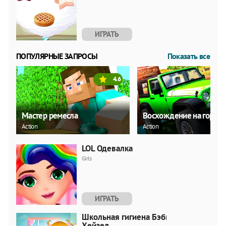
ИГРАТЬ
ПОПУЛЯРНЫЕ ЗАПРОСЫ
Показать все
4.6
Мастер ремесла
Восхождение на гору 4
Action
Action
LOL Одевалка
Girls
ИГРАТЬ
Школьная гигиена Бэби
Хейзел