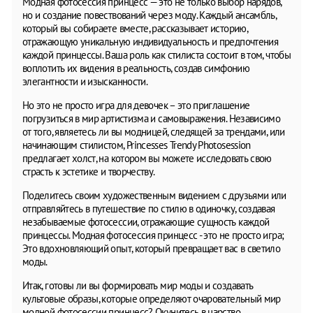
Модная фотосессия принцесс — это не только выбор нарядов,
но и создание повествований через моду. Каждый ансамбль,
который вы собираете вместе, рассказывает историю,
отражающую уникальную индивидуальность и предпочтения
каждой принцессы. Ваша роль как стилиста состоит в том, чтобы
воплотить их видения в реальность, создав симфонию
элегантности и изысканности.
Но это не просто игра для девочек – это приглашение
погрузиться в мир артистизма и самовыражения. Независимо
от того, являетесь ли вы модницей, следящей за трендами, или
начинающим стилистом, Princesses Trendy Photosession
предлагает холст, на котором вы можете исследовать свою
страсть к эстетике и творчеству.
Поделитесь своим художественным видением с друзьями или
отправляйтесь в путешествие по стилю в одиночку, создавая
незабываемые фотосессии, отражающие сущность каждой
принцессы. Модная фотосессия принцесс - это не просто игра;
Это вдохновляющий опыт, который превращает вас в светило
моды.
Итак, готовы ли вы формировать мир моды и создавать
культовые образы, которые определяют очаровательный мир
модной фотосессии принцесс? Окунитесь в царство