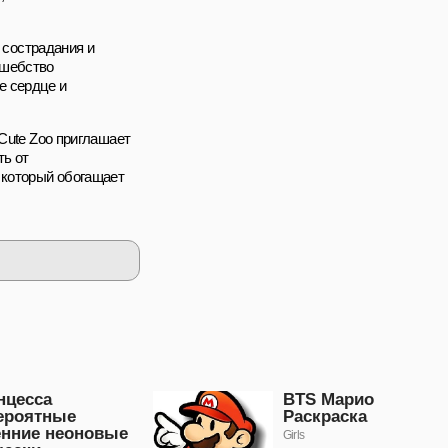
, сострадания и
лшебство
е сердце и
 Cute Zoo приглашает
ть от
 который обогащает
нцесса
BTS Марио
ероятные
Раскраска
енние неоновые
Girls