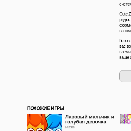
систе
Cute Z
радос
форми
напом
Готов
вас во
время
ваше 
ПОХОЖИЕ ИГРЫ
Лавовый мальчик и
голубая девочка
Puzzle