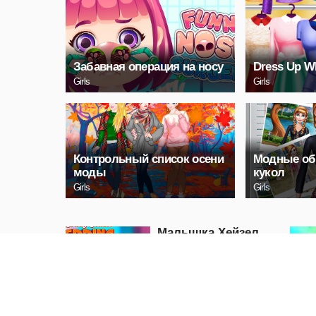
Забавная операция на носу
Dress Up W
Girls
Girls
Контрольный список осени
Модные об
моды
кукол
Girls
Girls
Малышка Хейзел
Весеннее время
Girls
ИГРАТЬ