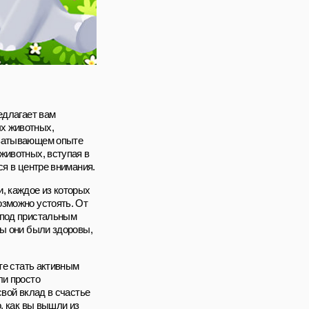
едлагает вам
х животных,
хватывающем опыте
животных, вступая в
ся в центре внимания.
, каждое из которых
озможно устоять. От
 под пристальным
бы они были здоровы,
те стать активным
ли просто
свой вклад в счастье
, как вы вышли из