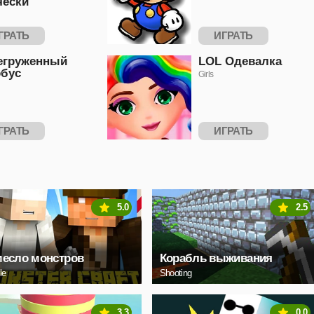
чески
ГРАТЬ
ИГРАТЬ
егруженный
LOL Одевалка
обус
Girls
ГРАТЬ
ИГРАТЬ
5.0
2.5
месло монстров
Корабль выживания
le
Shooting
3.3
0.0