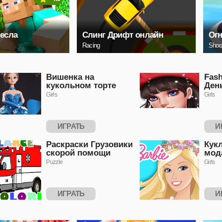
есла
Слинг Дрифт онлайн
Ог
Racing
Shoo
Вишенка на
Fash
кукольном торте
Ден
Girls
Girls
ИГРАТЬ
И
Раскраски Грузовики
Кук
скорой помощи
мод
Puzzle
Girls
ИГРАТЬ
И