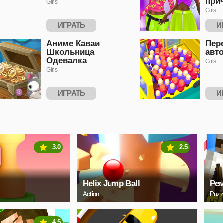
при
Girls
Girls
ИГРАТЬ
И
Аниме Каваи
Пер
Школьница
авт
Одевалка
Girls
Girls
ИГРАТЬ
И
3.0
2.5
Helix Jump Ball
Ре
Action
Puzz
4.5