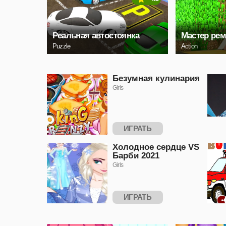
Реальная автостоянка
Мастер рем
Puzzle
Action
Безумная кулинария
Girls
ИГРАТЬ
Холодное сердце VS
Барби 2021
Girls
ИГРАТЬ