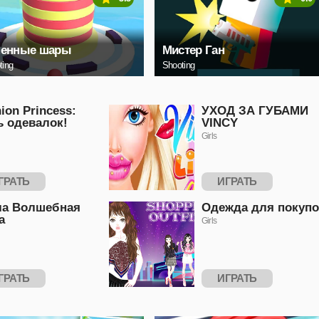
ненные шары
Мистер Ган
ting
Shooting
ion Princess:
УХОД ЗА ГУБАМИ
ь одевалок!
VINCY
Girls
ГРАТЬ
ИГРАТЬ
ла Волшебная
Одежда для покупо
а
Girls
ГРАТЬ
ИГРАТЬ