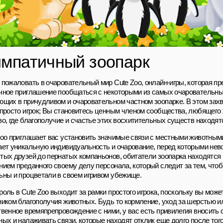
мпатичный зоопарк
 пожаловать в очаровательный мир Cute Zoo, онлайн-игры, которая пр
чное приглашение пообщаться с некоторыми из самых очаровательны
ющих в причудливом и очаровательном частном зоопарке. В этом за
 просто игрок; Вы становитесь ценным членом сообщества, любящего 
во, где благополучие и счастье этих восхитительных существ находят
Zoo приглашает вас установить значимые связи с местными животными
ает уникальную индивидуальность и очарование, перед которыми нев
тых друзей до пернатых компаньонов, обитатели зоопарка находятся
нием преданного своему делу персонала, который следит за тем, что
ьны и процветали в своем игривом убежище.
роль в Cute Zoo выходит за рамки простого игрока, поскольку вы може
ником благополучия животных. Будь то кормление, уход за шерстью и
твенное времяпрепровождение с ними, у вас есть привилегия вносить 
ных и налаживать связи, которые находят отклик еще долго после того