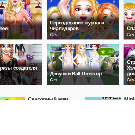
Переодевание журнала
heel
чирлидеров
Спа
Girls
Girls
5.0
Ст
разы создателя
Хэл
Девушки Ball Dress up
до
Girls
Girls
Сенсорный мяч
Mini
Action
Action
ИГРАТЬ
И