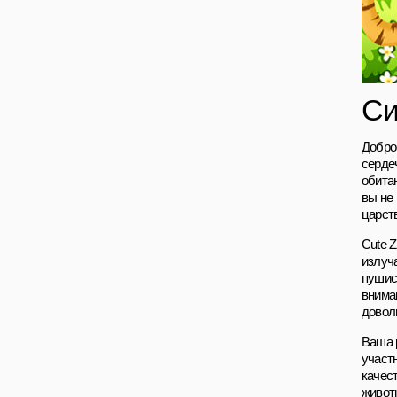
Си
Добро
серде
обита
вы не
царст
Cute 
излуч
пушис
внима
довол
Ваша 
участ
качес
живот