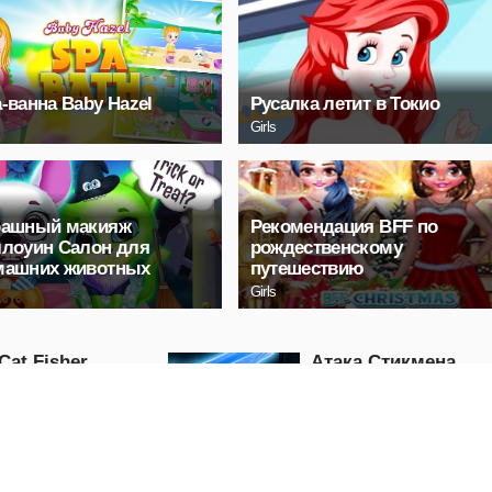
-ванна Baby Hazel
Русалка летит в Токио
Girls
рашный макияж
Рекомендация BFF по
лоуин Салон для
рождественскому
машних животных
путешествию
Girls
Cat Fisher
Атака Стикмена
Action
ГРАТЬ
ИГРАТЬ