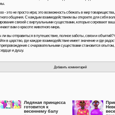
мы.
oo - это не просто игра; это возможность сбежать в мир товарищества
тного общения. С каждым взаимодействием вы откроете для себя во
рования связей с виртуальными существами, которые согревают ваш
инают вам о красоте животного мира.
ы ли вы отправиться в путешествие, полное заботы, связи и объятий?
йти в царство, где каждое взаимодействие имеет значение и где радос
препровождения с очаровательными существами становится опытом,
сердце и душу.
Добавить комментарий
Ледяная принцесса
При
готовится к
Нев
весеннему балу
вес