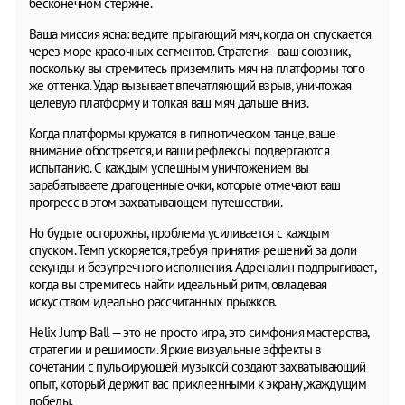
бесконечном стержне.
Ваша миссия ясна: ведите прыгающий мяч, когда он спускается
через море красочных сегментов. Стратегия - ваш союзник,
поскольку вы стремитесь приземлить мяч на платформы того
же оттенка. Удар вызывает впечатляющий взрыв, уничтожая
целевую платформу и толкая ваш мяч дальше вниз.
Когда платформы кружатся в гипнотическом танце, ваше
внимание обостряется, и ваши рефлексы подвергаются
испытанию. С каждым успешным уничтожением вы
зарабатываете драгоценные очки, которые отмечают ваш
прогресс в этом захватывающем путешествии.
Но будьте осторожны, проблема усиливается с каждым
спуском. Темп ускоряется, требуя принятия решений за доли
секунды и безупречного исполнения. Адреналин подпрыгивает,
когда вы стремитесь найти идеальный ритм, овладевая
искусством идеально рассчитанных прыжков.
Helix Jump Ball — это не просто игра, это симфония мастерства,
стратегии и решимости. Яркие визуальные эффекты в
сочетании с пульсирующей музыкой создают захватывающий
опыт, который держит вас приклеенными к экрану, жаждущим
победы.