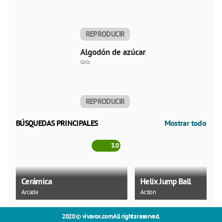
REPRODUCIR
AHORA
Algodón de azúcar
Girls
REPRODUCIR
AHORA
BÚSQUEDAS PRINCIPALES
Mostrar todo
3.0
Cerámica
Helix Jump Ball
Arcade
Action
2020 ©
vivavox.com
All rights reserved.
4.3