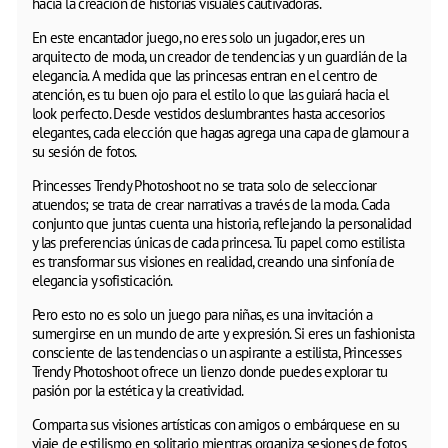
hacia la creación de historias visuales cautivadoras.
En este encantador juego, no eres solo un jugador, eres un
arquitecto de moda, un creador de tendencias y un guardián de la
elegancia. A medida que las princesas entran en el centro de
atención, es tu buen ojo para el estilo lo que las guiará hacia el
look perfecto. Desde vestidos deslumbrantes hasta accesorios
elegantes, cada elección que hagas agrega una capa de glamour a
su sesión de fotos.
Princesses Trendy Photoshoot no se trata solo de seleccionar
atuendos; se trata de crear narrativas a través de la moda. Cada
conjunto que juntas cuenta una historia, reflejando la personalidad
y las preferencias únicas de cada princesa. Tu papel como estilista
es transformar sus visiones en realidad, creando una sinfonía de
elegancia y sofisticación.
Pero esto no es solo un juego para niñas, es una invitación a
sumergirse en un mundo de arte y expresión. Si eres un fashionista
consciente de las tendencias o un aspirante a estilista, Princesses
Trendy Photoshoot ofrece un lienzo donde puedes explorar tu
pasión por la estética y la creatividad.
Comparta sus visiones artísticas con amigos o embárquese en su
viaje de estilismo en solitario mientras organiza sesiones de fotos