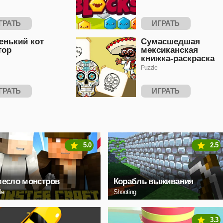
ГРАТЬ
ИГРАТЬ
енький кот
Сумасшедшая
тор
мексиканская
книжка-раскраска
Puzzle
ГРАТЬ
ИГРАТЬ
5.0
2.5
месло монстров
Корабль выживания
le
Shooting
3.3