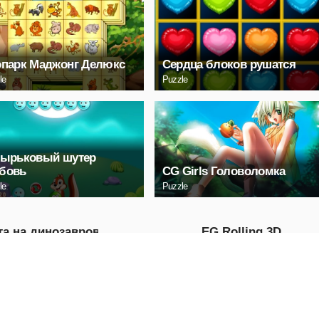
опарк Маджонг Делюкс
Сердца блоков рушатся
le
Puzzle
зырьковый шутер
бовь
CG Girls Головоломка
le
Puzzle
та на динозавров
EG Rolling 3D
ка динозавров 3D
Arcade
ng
ГРАТЬ
ИГРАТЬ