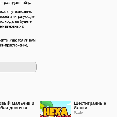
ы разгадать тайну.
есь в путешествие,
нажей и интригующие
ю, когда вы будете
ем виновных к
епте. Удастся ли вам
айн-приключение,
овый мальчик и
Шестигранные
убая девочка
блоки
Puzzle