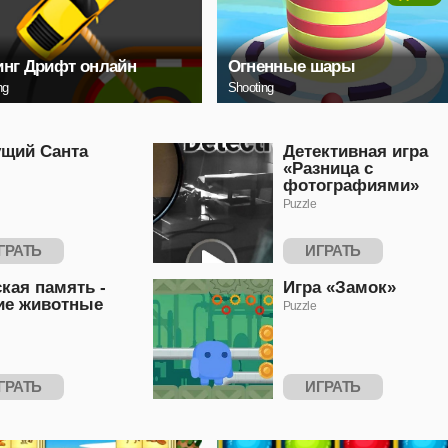
нг Дрифт онлайн
Огненные шары
ng
Shooting
ущий Санта
Детективная игра
«Разница с
фотографиями»
Puzzle
ГРАТЬ
ИГРАТЬ
кая память -
Игра «Замок»
ие животные
Puzzle
ГРАТЬ
ИГРАТЬ