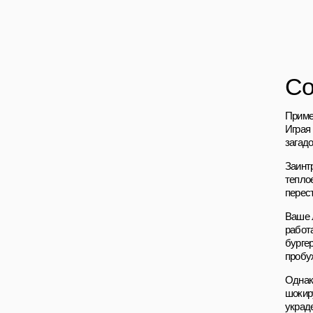
Со
Приме
Играя
загад
Заинт
тепло
перест
Ваше 
работ
бурге
пробу
Однако
шокир
украд