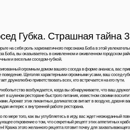
сед Губка. Страшная тайна 
рьте на себя роль харизматичного персонажа Боба в этой увлекательн
 за Боба, вы оказываетесь в оживленном и оживленном городском райо
очным и веселым соседом-губкой.
ригованный огромным домом вашего соседа в форме ананаса, вас прив
е поведение. Щеголяя характерными огромными усами, ваш сосед-губк
ает дружелюбно приветствовать всех, кто встречается на его пути.
любопытство возбуждается, когда вы обнаруживаете, что ваш друж
ает в шумном ресторане быстрого питания, известном своими восхи
рами. Аромат этих пикантных деликатесов витает в воздухе, дразня в
ждая интерес к внутренней работе ресторана.
 по мере того, как вы углубляетесь в игру, вас ждет неожиданный пов
ующее откровение о том, что секретный рецепт этих аппетитных кра
ен! Кража этого желанного рецепта готовит почву для захватывающего