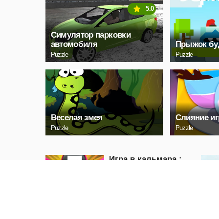
5.0
Симулятор парковки
автомобиля
Прыжок бу
Puzzle
Puzzle
Веселая змея
Слияние и
Puzzle
Puzzle
Игра в кальмара :
Бомбовый мост
Action
ИГРАТЬ