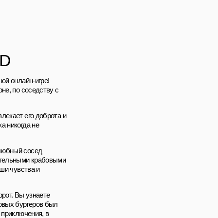
3D
ой онлайн-игре!
не, по соседству с
лекает его доброта и
а никогда не
елюбный сосед
тительными крабовыми
аши чувства и
орот. Вы узнаете
бовых бургеров был
 приключения, в