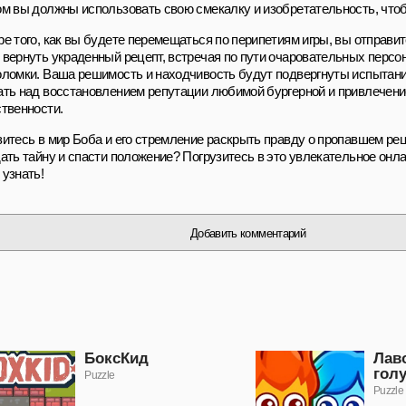
ом вы должны использовать свою смекалку и изобретательность, чтоб
ре того, как вы будете перемещаться по перипетиям игры, вы отправит
 вернуть украденный рецепт, встречая по пути очаровательных персо
оломки. Ваша решимость и находчивость будут подвергнуты испытани
ать над восстановлением репутации любимой бургерной и привлечени
ственности.
зитесь в мир Боба и его стремление раскрыть правду о пропавшем рец
дать тайну и спасти положение? Погрузитесь в это увлекательное онл
 узнать!
Добавить комментарий
БоксКид
Лав
гол
Puzzle
Puzzle