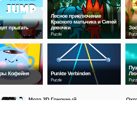
Лесное приключение
Красного мальчика и Синей
дет прыгать
девочки
Зо
Puzzle
Puzz
Пу
гры Кофейня
Punkte Verbinden
Лю
Puzzle
Puzz
Мото 3D Гоночный
Охо
Вызов
Ата
Arcade
Shooti
ИГРАТЬ
И