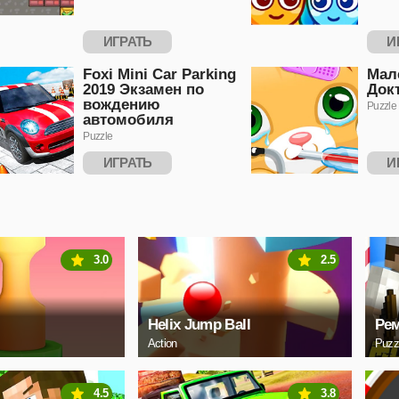
ИГРАТЬ
И
Foxi Mini Car Parking
Мал
2019 Экзамен по
Док
вождению
Puzzle
автомобиля
Puzzle
ИГРАТЬ
И
3.0
2.5
Helix Jump Ball
Ре
Action
Puzz
4.5
3.8