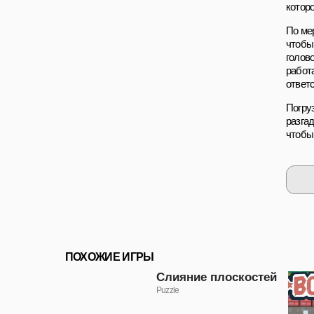
котор
По ме
чтобы
голов
работ
ответ
Погру
разга
чтобы
ПОХОЖИЕ ИГРЫ
Слияние плоскостей
Puzzle