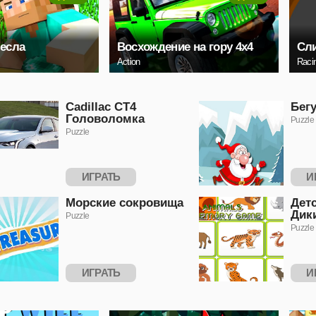
есла
Восхождение на гору 4x4
Сли
Action
Raci
Cadillac CT4
Бег
Головоломка
Puzzle
Puzzle
ИГРАТЬ
И
Морские сокровища
Детс
Дик
Puzzle
Puzzle
ИГРАТЬ
И