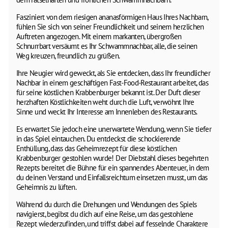
Fasziniert von dem riesigen ananasförmigen Haus Ihres Nachbarn,
fühlen Sie sich von seiner Freundlichkeit und seinem herzlichen
Auftreten angezogen. Mit einem markanten, übergroßen
Schnurrbart versäumt es Ihr Schwammnachbar, alle, die seinen
Weg kreuzen, freundlich zu grüßen.
Ihre Neugier wird geweckt, als Sie entdecken, dass Ihr freundlicher
Nachbar in einem geschäftigen Fast-Food-Restaurant arbeitet, das
für seine köstlichen Krabbenburger bekannt ist. Der Duft dieser
herzhaften Köstlichkeiten weht durch die Luft, verwöhnt Ihre
Sinne und weckt Ihr Interesse am Innenleben des Restaurants.
Es erwartet Sie jedoch eine unerwartete Wendung, wenn Sie tiefer
in das Spiel eintauchen. Du entdeckst die schockierende
Enthüllung, dass das Geheimrezept für diese köstlichen
Krabbenburger gestohlen wurde! Der Diebstahl dieses begehrten
Rezepts bereitet die Bühne für ein spannendes Abenteuer, in dem
du deinen Verstand und Einfallsreichtum einsetzen musst, um das
Geheimnis zu lüften.
Während du durch die Drehungen und Wendungen des Spiels
navigierst, begibst du dich auf eine Reise, um das gestohlene
Rezept wiederzufinden, und triffst dabei auf fesselnde Charaktere