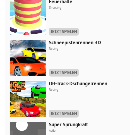
Feuerbälle
Shooting
JETZT SPIELEN
Schneepistenrennen 3D
Racing
JETZT SPIELEN
Off-Track-Dschungelrennen
Racing
JETZT SPIELEN
Super Sprungkraft
Action