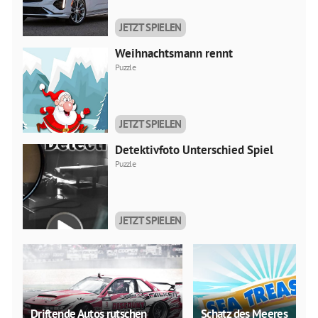
JETZT SPIELEN
Weihnachtsmann rennt
Puzzle
JETZT SPIELEN
Detektivfoto Unterschied Spiel
Puzzle
JETZT SPIELEN
Driftende Autos rutschen
Schatz des Meeres