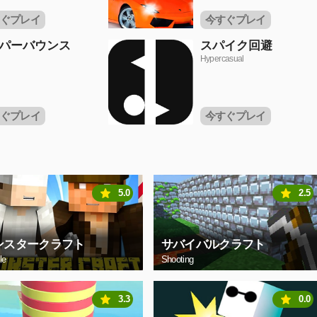
ぐプレイ
今すぐプレイ
パーバウンス
スパイク回避
Hypercasual
ぐプレイ
今すぐプレイ
5.0
2.5
ンスタークラフト
サバイバルクラフト
le
Shooting
3.3
0.0