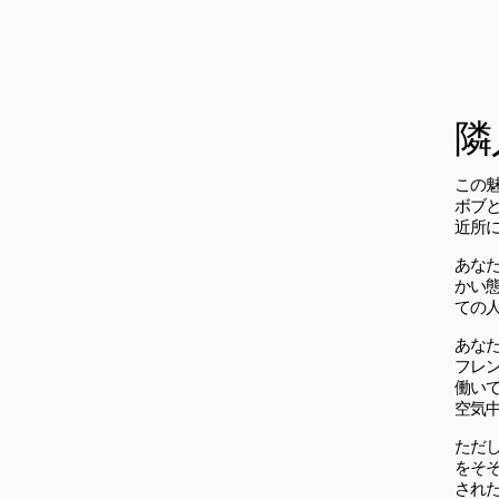
隣
この
ボブ
近所
あな
かい
ての
あな
フレ
働い
空気
ただ
をそ
され