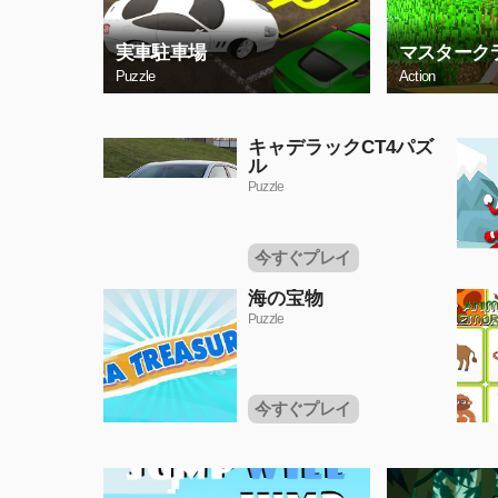
実車駐車場
マスターク
Puzzle
Action
キャデラックCT4パズ
ル
Puzzle
今すぐプレイ
海の宝物
Puzzle
今すぐプレイ