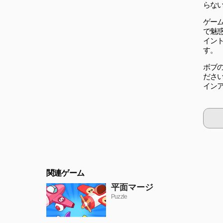
らな
ゲー
で魅
イン
す。
ボブ
ださ
イン
関連ゲーム
平面マージ
Puzzle