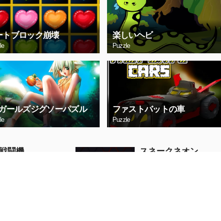
ートブロック崩壊
楽しいヘビ
le
Puzzle
Gガールズジグソーパズル
ファストバットの車
le
Puzzle
戦闘機
スネークネオン
Arcade
ぐプレイ
今すぐプレイ
坂トラック
ベビーヘーゼル学校