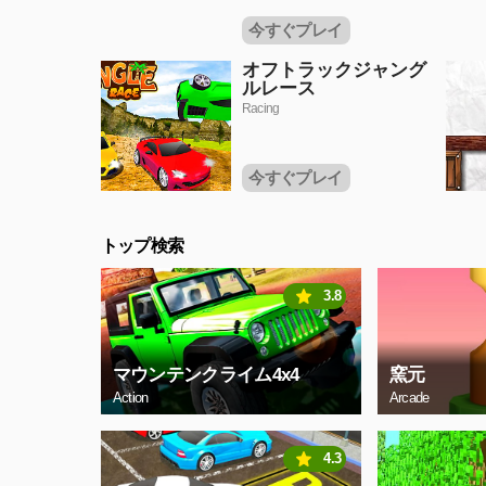
今すぐプレイ
オフトラックジャング
ルレース
Racing
今すぐプレイ
トップ検索
3.8
マウンテンクライム4x4
窯元
Action
Arcade
4.3