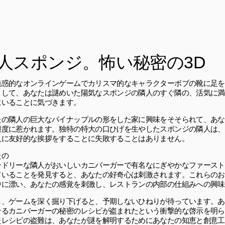
人スポンジ。怖い秘密の3D
魅惑的なオンラインゲームでカリスマ的なキャラクターボブの靴に足を
として、あなたは謎めいた陽気なスポンジの隣人のすぐ隣の、活気に満
にいることに気づきます。
たの隣人の巨大なパイナップルの形をした家に興味をそそられて、あな
態度に惹かれます。独特の特大の口ひげを生やしたスポンジの隣人は、
人に友好的な挨拶をすることに失敗することはありません。
たの
ンドリーな隣人がおいしいカニバーガーで有名なにぎやかなファースト
ていることを発見すると、あなたの好奇心は刺激されます。これらのお
中に漂い、あなたの感覚を刺激し、レストランの内部の仕組みへの興味
し、ゲームを深く掘り下げると、予期しないひねりが待っています。あ
そるカニバーガーの秘密のレシピが盗まれたという衝撃的な啓示を明ら
たレシピの盗難は、あなたが謎を解明するためにあなたの知恵と創意工