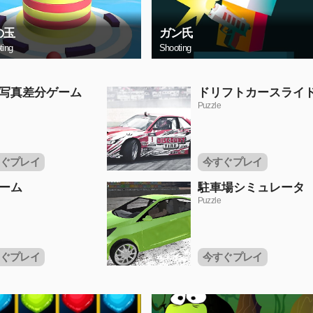
の玉
ガン氏
ting
Shooting
写真差分ゲーム
ドリフトカースライ
Puzzle
ぐプレイ
今すぐプレイ
ーム
駐車場シミュレータ
Puzzle
ぐプレイ
今すぐプレイ