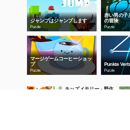
赤い男の子
ジャンプはジャンプします
の冒険
Puzzle
Puzzle
マージゲームコーヒーショッ
プ
Punkte Verb
Puzzle
Puzzle
キッズメモリー - 野生
動物
Puzzle
今すぐプレイ
カップヘッドラッシュ