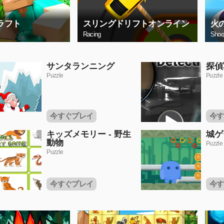
ラフト
スリングドリフトオンライン
火
Racing
Shoo
サンタランニング
探偵
Puzzle
Puzzle
今すぐプレイ
今す
キッズメモリー - 野生
城ゲ
動物
Puzzle
Puzzle
今すぐプレイ
今す