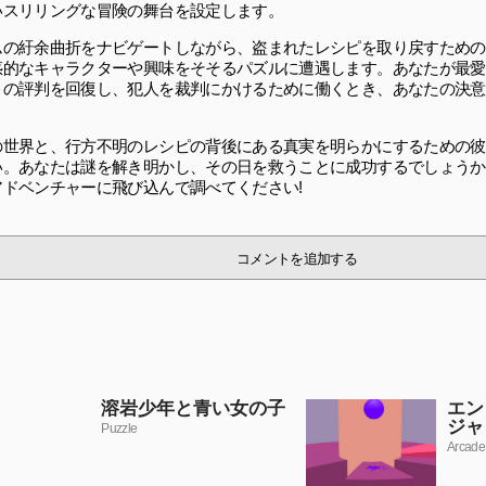
いスリリングな冒険の舞台を設定します。
ムの紆余曲折をナビゲートしながら、盗まれたレシピを取り戻すための
惑的なキャラクターや興味をそそるパズルに遭遇します。あなたが最愛
トの評判を回復し、犯人を裁判にかけるために働くとき、あなたの決意
の世界と、行方不明のレシピの背後にある真実を明らかにするための彼
い。あなたは謎を解き明かし、その日を救うことに成功するでしょうか
アドベンチャーに飛び込んで調べてください!
コメントを追加する
溶岩少年と青い女の子
エン
ジャ
Puzzle
Arcade