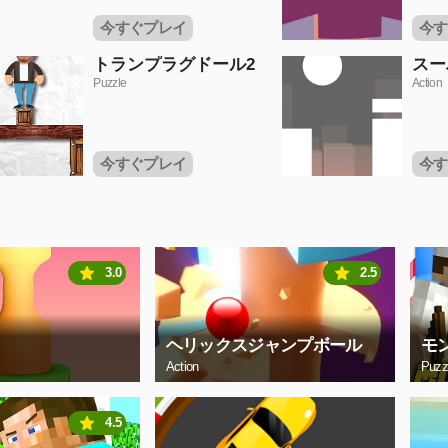
今すぐプレイ
今す
トランプラグドール2
スー
Puzzle
Action
今すぐプレイ
今す
3.0
2.5
ヘリックスジャンプボール
モ
Action
Puzz
4.5