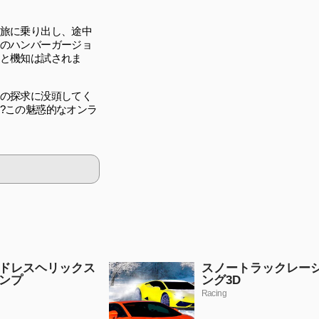
旅に乗り出し、途中
のハンバーガージョ
と機知は試されま
の探求に没頭してく
?この魅惑的なオンラ
ドレスヘリックス
スノートラックレー
ンプ
ング3D
Racing