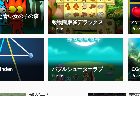
と青い女の子の森
動物園麻雀デラックス
ハ
Puzzle
Puzz
inden
バブルシューターラブ
C
Puzzle
Puzz
城ゲーム
宇宙
Puzzle
Arcade
今すぐプレイ
今す
アーチェリー
上り