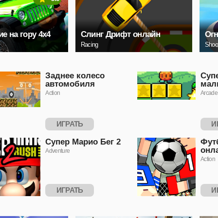
е на гору 4x4
Слинг Дрифт онлайн
Ог
Racing
Shoo
Заднее колесо
Суп
автомобиля
мал
Action
Arcade
ИГРАТЬ
И
Супер Марио Бег 2
Фут
онл
Adventure
Action
ИГРАТЬ
И