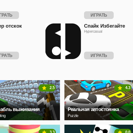
ГРАТЬ
ИГРАТЬ
ер отскок
Спайк Избегайте
Hypercasual
ГРАТЬ
ИГРАТЬ
2.5
4.3
рабль выживания
Реальная автостоянка
ting
Puzzle
3.3
0.0