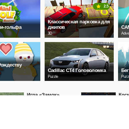
2.5
Классическая парковка для
ни-гольфа
джипов
СА
3D
Adve
Рождеству
Cadillac CT4 Головоломка
Бег
Puzzle
Puzz
Игра «Замок»
Кос
ист
Puzzle
Arcade
ИГРАТЬ
И