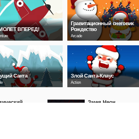
Гравитационный снеговик
МОЛЕТ ВПЕРЕД!
Рождество
nture
Arcade
ущий Санта
Злой Санта-Клаус
le
Action
мический
Змея Неон
ребитель
Arcade
ГРАТЬ
ИГРАТЬ