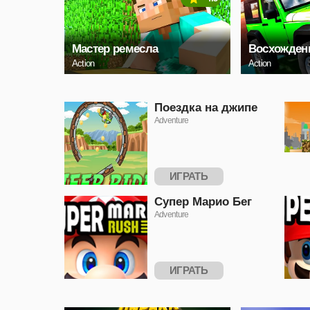
Мастер ремесла
Восхождени
Action
Action
Поездка на джипе
Adventure
ИГРАТЬ
Супер Марио Бег
Adventure
ИГРАТЬ