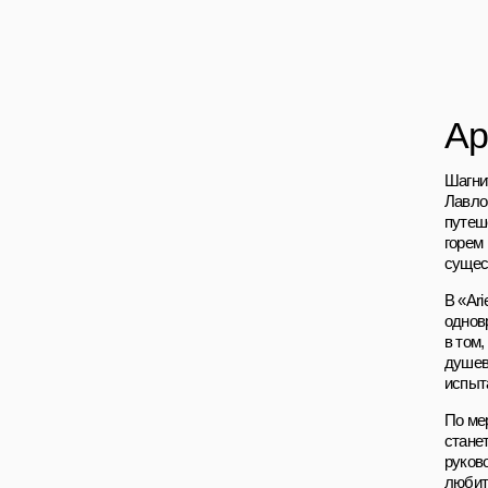
Ар
Шагни
Лавло
путеш
горем 
сущес
В «Ari
однов
в том
душев
испыт
По ме
стане
руков
любит