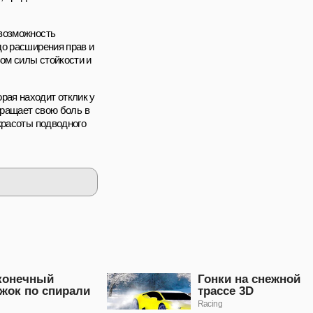
 возможность
до расширения прав и
ом силы стойкости и
торая находит отклик у
вращает свою боль в
красоты подводного
конечный
Гонки на снежной
жок по спирали
трассе 3D
Racing