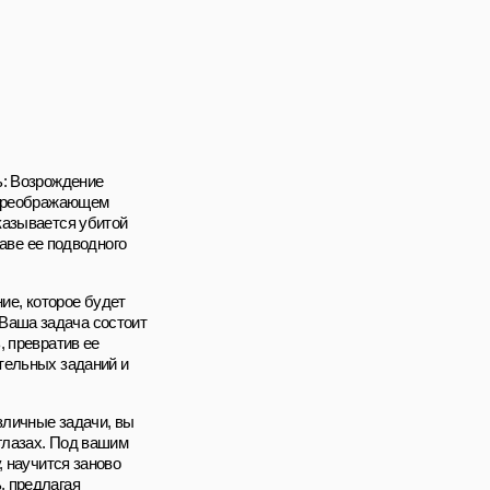
ь: Возрождение
в преображающем
казывается убитой
лаве ее подводного
ние, которое будет
Ваша задача состоит
, превратив ее
тельных заданий и
зличные задачи, вы
 глазах. Под вашим
, научится заново
, предлагая