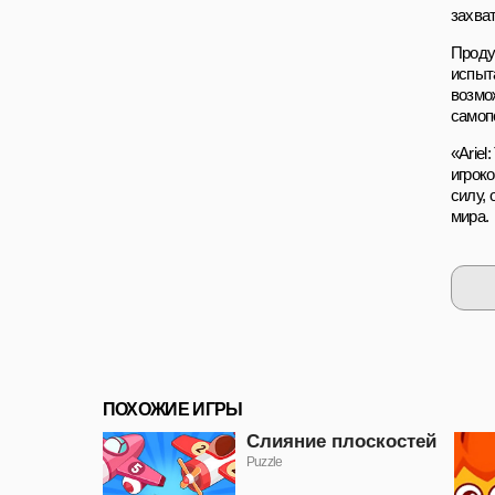
захва
Проду
испыт
возмо
самоп
«Ariel
игрок
силу,
мира.
ПОХОЖИЕ ИГРЫ
Слияние плоскостей
Puzzle