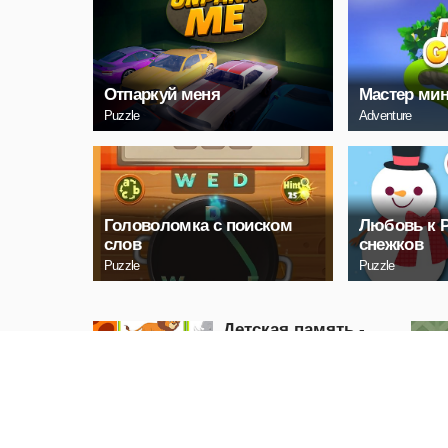
Отпаркуй меня
Мастер ми
Puzzle
Adventure
Головоломка с поиском
Любовь к 
слов
снежков
Puzzle
Puzzle
Детская память -
Дикие животные
Puzzle
ИГРАТЬ