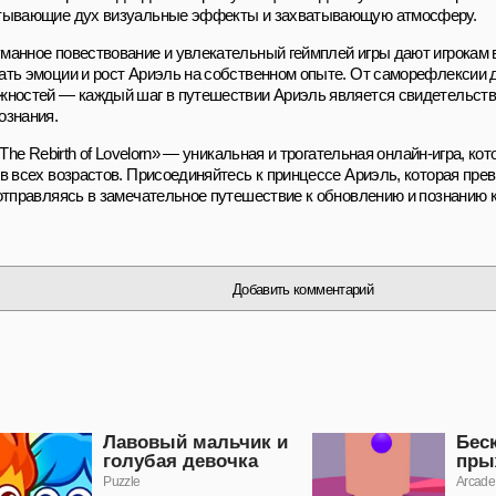
тывающие дух визуальные эффекты и захватывающую атмосферу.
манное повествование и увлекательный геймплей игры дают игрокам
ать эмоции и рост Ариэль на собственном опыте. От саморефлексии 
жностей — каждый шаг в путешествии Ариэль является свидетельств
ознания.
: The Rebirth of Lovelorn» — уникальная и трогательная онлайн-игра, ко
ов всех возрастов. Присоединяйтесь к принцессе Ариэль, которая пре
 отправляясь в замечательное путешествие к обновлению и познанию 
Добавить комментарий
Лавовый мальчик и
Бес
голубая девочка
пры
Puzzle
Arcade