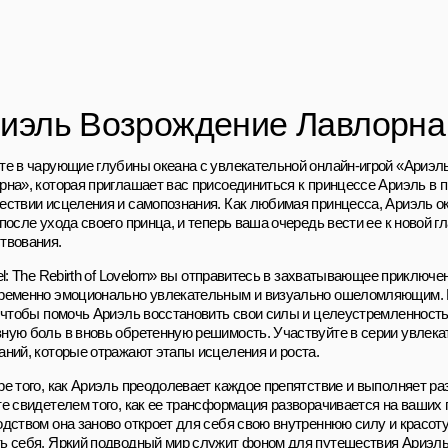
иэль Возрождение Лавлорна
те в чарующие глубины океана с увлекательной онлайн-игрой «Ариэл
рна», которая приглашает вас присоединиться к принцессе Ариэль 
ествии исцеления и самопознания. Как любимая принцесса, Ариэль о
после ухода своего принца, и теперь ваша очередь вести ее к новой г
твования.
el: The Rebirth of Lovelorn» вы отправитесь в захватывающее приключе
ременно эмоционально увлекательным и визуально ошеломляющим. 
, чтобы помочь Ариэль восстановить свои силы и целеустремленность
ную боль в вновь обретенную решимость. Участвуйте в серии увлека
аний, которые отражают этапы исцеления и роста.
ре того, как Ариэль преодолевает каждое препятствие и выполняет ра
те свидетелем того, как ее трансформация разворачивается на ваших
одством она заново откроет для себя свою внутреннюю силу и красоту
ь себя. Яркий подводный мир служит фоном для путешествия Ариэль