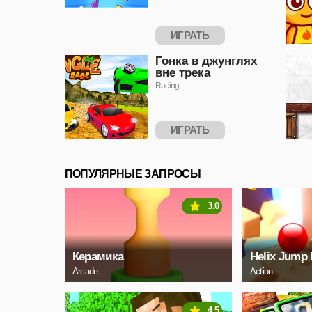
ИГРАТЬ
Гонка в джунглях
вне трека
Racing
ИГРАТЬ
ПОПУЛЯРНЫЕ ЗАПРОСЫ
3.0
Керамика
Helix Jump 
Arcade
Action
4.5