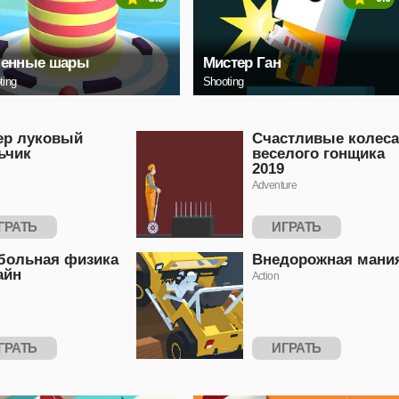
ненные шары
Мистер Ган
ting
Shooting
ер луковый
Счастливые колеса
ьчик
веселого гонщика
2019
Adventure
ГРАТЬ
ИГРАТЬ
больная физика
Внедорожная мани
айн
Action
ГРАТЬ
ИГРАТЬ