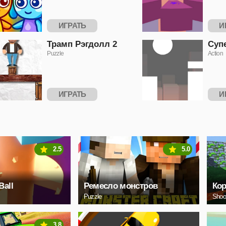
ИГРАТЬ
И
Трамп Рэгдолл 2
Суп
Puzzle
Action
ИГРАТЬ
И
2.5
5.0
Ball
Ремесло монстров
Ко
Puzzle
Shoo
3.8