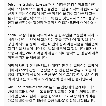
"Ariel: The Rebirth of Lovelorn"에서 여러분은 감정적으로 매력
적이고 시각적으로 놀라운 몰입형 모험을 시작하게 됩니다. 당
신의 임무는 아리엘이 힘과 목적 의식을 되찾고 마음의 고통
을 새로운 결단력으로 바꾸도록 돕는 것입니다. 치유와 성장의
단계를 반영하는 일련의 매혹적인 작업과 도전에 참여하십시
오.
Ariel이 각 장애물을 극복하고 다양한 작업을 수행함에 따라 그
녀의 변신이 눈앞에서 펼쳐지는 것을 목격하게 될 것입니다.
당신의 지도를 통해 그녀는 내면의 힘과 아름다움을 재발견하
고 자신을 새롭게 사랑하는 법을 배우게 될 것입니다. 활기찬
수중 세계는 Ariel의 여정의 배경이 되어 숨막히는 영상과 매혹
적인 분위기를 제공합니다.
게임의 사려 깊은 내러티브와 매력적인 게임 플레이는 플레이
어에게 Ariel의 감정과 성장을 직접 경험할 수 있는 기회를 제
공합니다. 자기 성찰에서 권한 부여에 이르기까지 Ariel의 여정
의 각 단계는 회복력과 자기 발견의 힘에 대한 증거입니다.
"Ariel: The Rebirth of Lovelorn"은 모든 연령대의 플레이어에게
반향을 불러일으키는 독특하고 감동적인 온라인 게임입니다.
아리엘 공주와 함께 고통을 힘으로 바꾸고 수중 세계의 아름
다움을 받아들이고 갱신을 향한 놀라운 여정을 시작하세요.