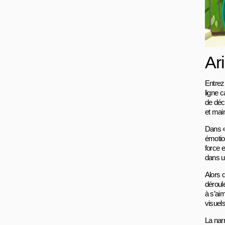
Ar
Entrez
ligne c
de déc
et mai
Dans «
émotio
force 
dans un
Alors 
déroul
à s’ai
visuel
La narr