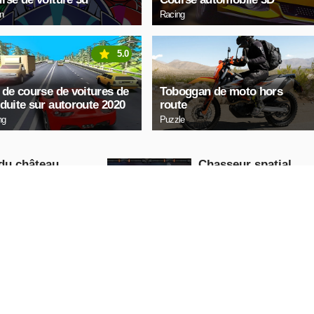
on
Racing
5.0
 de course de voitures de
Toboggan de moto hors
duite sur autoroute 2020
route
ng
Puzzle
du château
Chasseur spatial
Arcade
JOUE
JOUE
NTENANT
MAINTENANT
HERIE
Camion en montée
Action