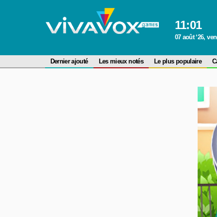
11
:
01
07 août ‘26, ve
Dernier ajouté
Les mieux notés
Le plus populaire
C