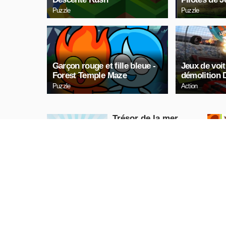
Puzzle
Puzzle
Garçon rouge et fille bleue -
Jeux de voi
Forest Temple Maze
démolition 
Puzzle
Action
Trésor de la mer
Puzzle
JOUE
MAINTENANT
Serpent Néon
Arcade