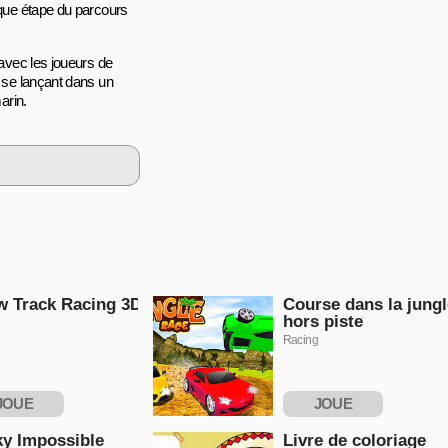
aque étape du parcours
 avec les joueurs de
, se lançant dans un
arin.
 Track Racing 3D
Course dans la jungl
hors piste
Racing
JOUE
JOUE
NTENANT
MAINTENANT
ky Impossible
Livre de coloriage