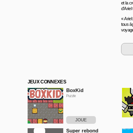
et la 
d’Ariel
« Ariel
tous âg
voyage
JEUX CONNEXES
BoxKid
Puzzle
JOUE
MAINTENANT
Super rebond