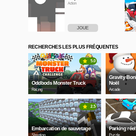
Action
JOUE
MAINTENANT
RECHERCHES LES PLUS FRÉQUENTES
5.0
Gravity Bo
Oddbods Monster Truck
Noël
Racing
Arcade
2.5
Embarcation de sauvetage
Parking réel
Shooting
Puzzle