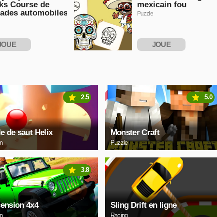
ks Course de
mexicain fou
ades automobiles
Puzzle
JOUE
JOUE
NTENANT
MAINTENANT
2.5
5.0
le de saut Helix
Monster Craft
on
Puzzle
3.8
ension 4x4
Sling Drift en ligne
on
Racing