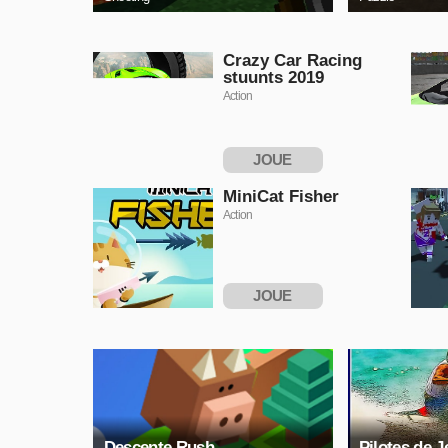
Crazy Car Racing
stuunts 2019
Action
JOUE
MAINTENANT
MiniCat Fisher
Action
JOUE
MAINTENANT
Descente Rush
Pilotes de J