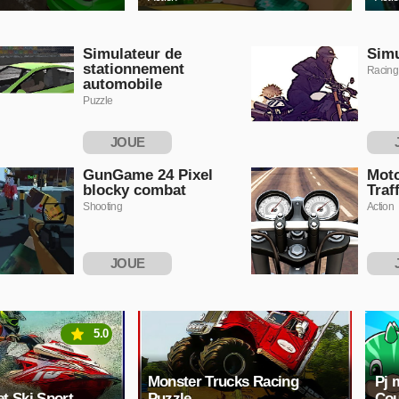
Simulateur de
Simu
stationnement
Racing
automobile
Puzzle
JOUE
MAINTENANT
MAI
GunGame 24 Pixel
Moto
blocky combat
Traf
Shooting
Action
JOUE
MAINTENANT
MAI
5.0
Monster Trucks Racing
Pj 
et Ski Sport
Puzzle
Cou