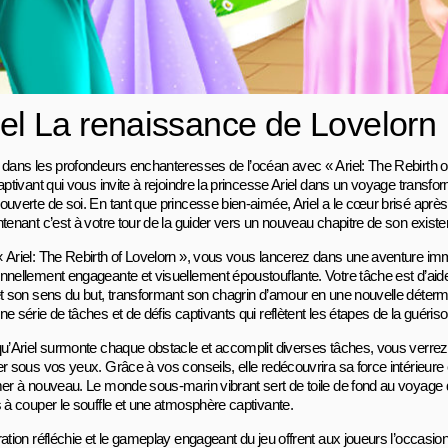
iel La renaissance de Lovelorn
 dans les profondeurs enchanteresses de l’océan avec « Ariel: The Rebirth of
aptivant qui vous invite à rejoindre la princesse Ariel dans un voyage transfo
ouverte de soi. En tant que princesse bien-aimée, Ariel a le cœur brisé après 
ntenant c’est à votre tour de la guider vers un nouveau chapitre de son exis
 Ariel: The Rebirth of Lovelorn », vous vous lancerez dans une aventure imm
nnellement engageante et visuellement époustouflante. Votre tâche est d’aider
et son sens du but, transformant son chagrin d’amour en une nouvelle déter
e série de tâches et de défis captivants qui reflètent les étapes de la guériso
qu’Ariel surmonte chaque obstacle et accomplit diverses tâches, vous verrez
er sous vos yeux. Grâce à vos conseils, elle redécouvrira sa force intérieure
mer à nouveau. Le monde sous-marin vibrant sert de toile de fond au voyage d’
s à couper le souffle et une atmosphère captivante.
ation réfléchie et le gameplay engageant du jeu offrent aux joueurs l’occasio