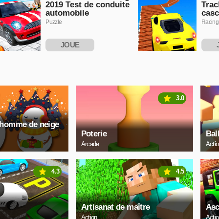
2019 Test de conduite
Trac
automobile
casc
Puzzle
Racing
JOUE
MAINTENANT
MAI
3.0
nhomme de neige
Poterie
Bal
Arcade
Acti
4.3
4.5
Artisanat de maître
Asc
Action
Acti