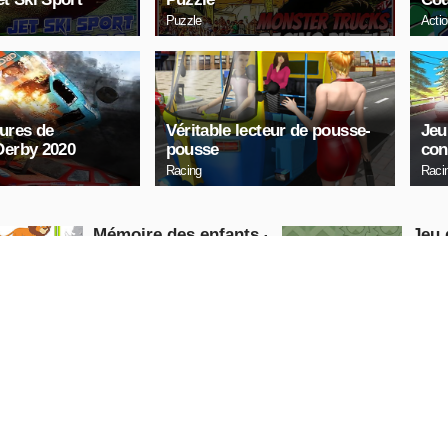
Puzzle
Acti
tures de
Véritable lecteur de pousse-
Jeu
Derby 2020
pousse
con
Racing
Raci
Mémoire des enfants -
Jeu 
Animaux sauvages
Puzzle
Puzzle
JOUE
MAINTENANT
MAI
Cuphead Rush
ARC
Action
Arcade