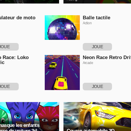
lateur de moto
Balle tactile
Action
JOUE
JOUE
NTENANT
MAINTENANT
 Race: Loko
Neon Race Retro Dri
fic
Arcade
JOUE
JOUE
NTENANT
MAINTENANT
masque les enfants
rse de voiture 3d
Course automobile 3D