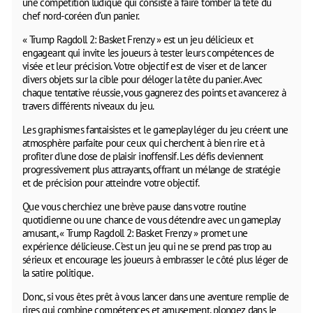
une compétition ludique qui consiste à faire tomber la tête du
chef nord-coréen d’un panier.
« Trump Ragdoll 2: Basket Frenzy » est un jeu délicieux et
engageant qui invite les joueurs à tester leurs compétences de
visée et leur précision. Votre objectif est de viser et de lancer
divers objets sur la cible pour déloger la tête du panier. Avec
chaque tentative réussie, vous gagnerez des points et avancerez à
travers différents niveaux du jeu.
Les graphismes fantaisistes et le gameplay léger du jeu créent une
atmosphère parfaite pour ceux qui cherchent à bien rire et à
profiter d’une dose de plaisir inoffensif. Les défis deviennent
progressivement plus attrayants, offrant un mélange de stratégie
et de précision pour atteindre votre objectif.
Que vous cherchiez une brève pause dans votre routine
quotidienne ou une chance de vous détendre avec un gameplay
amusant, « Trump Ragdoll 2: Basket Frenzy » promet une
expérience délicieuse. C’est un jeu qui ne se prend pas trop au
sérieux et encourage les joueurs à embrasser le côté plus léger de
la satire politique.
Donc, si vous êtes prêt à vous lancer dans une aventure remplie de
rires qui combine compétences et amusement, plongez dans le