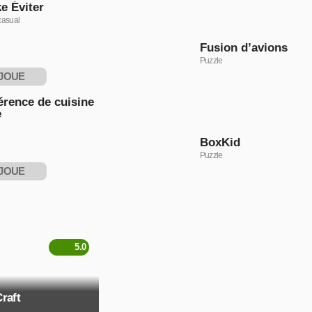
e Éviter
casual
Fusion d’avions
Puzzle
JOUE
NTENANT
érence de cuisine
e
BoxKid
Puzzle
JOUE
NTENANT
5.0
raft