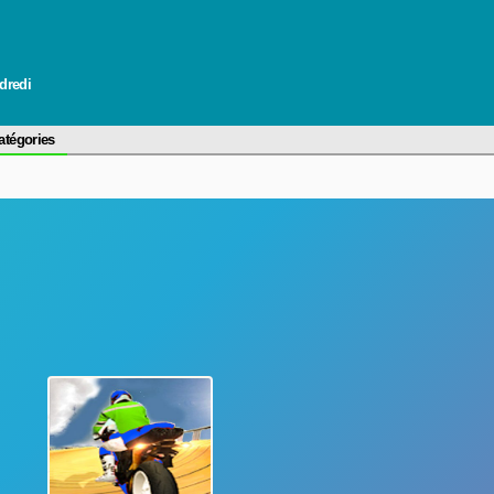
ndredi
atégories