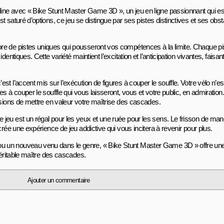
ine avec « Bike Stunt Master Game 3D », un jeu en ligne passionnant qui est
saturé d’options, ce jeu se distingue par ses pistes distinctives et ses obstac
re de pistes uniques qui pousseront vos compétences à la limite. Chaque pi
dentiques. Cette variété maintient l’excitation et l’anticipation vivantes, fai
st l’accent mis sur l’exécution de figures à couper le souffle. Votre vélo n’
es à couper le souffle qui vous laisseront, vous et votre public, en admirati
asions de mettre en valeur votre maîtrise des cascades.
jeu est un régal pour les yeux et une ruée pour les sens. Le frisson de ma
crée une expérience de jeu addictive qui vous incitera à revenir pour plus.
 un nouveau venu dans le genre, « Bike Stunt Master Game 3D » offre une 
véritable maître des cascades.
Ajouter un commentaire