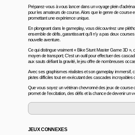
Préparez-vous à vous lancer dans un voyage plein d’adrénal
pour les amateurs de course. Alors que le genre de course est 
promettant une expérience unique.
En plongeant dans le gameplay, vous découvrirez une plétho
ensemble de défis, garantissant qu’il n’y a pas deux courses i
nouvelle aventure.
Ce qui distingue vraiment « Bike Stunt Master Game 3D », c’e
moyen de transport; C’est un outil pour effectuer des cascad
aux sauts défiant la gravité, le jeu offre de nombreuses occ
Avec ses graphismes réalistes et son gameplay immersif, ce 
pistes difficiles tout en exécutant des cascades incroyables 
Que vous soyez un vétéran chevronné des jeux de course ou
promet de l’excitation, des défis et la chance de devenir un 
JEUX CONNEXES