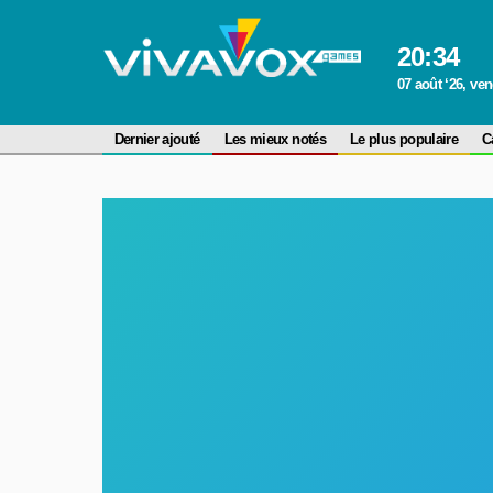
20
:
34
07 août ‘26, ve
Dernier ajouté
Les mieux notés
Le plus populaire
C