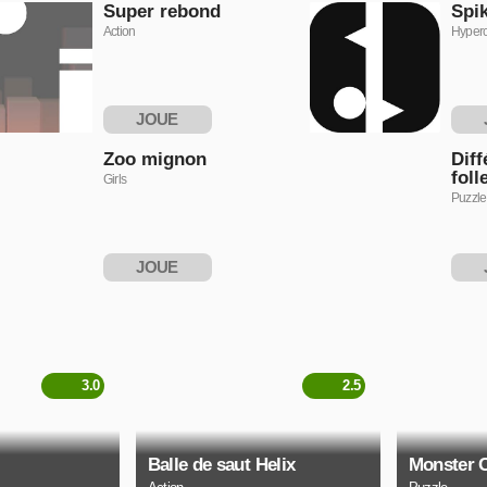
Super rebond
Spik
Action
Hyper
JOUE
MAINTENANT
MAI
Zoo mignon
Diff
foll
Girls
Puzzle
JOUE
MAINTENANT
MAI
3.0
2.5
Balle de saut Helix
Monster C