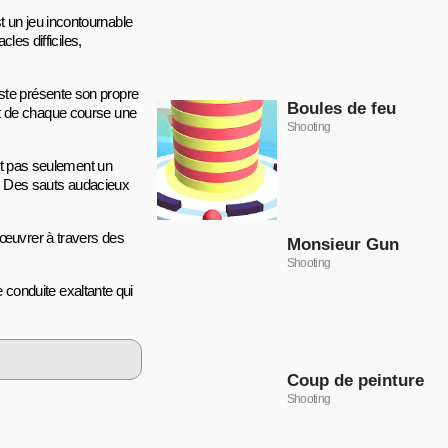
 un jeu incontournable
les difficiles,
ste présente son propre
Boules de feu
sant de chaque course une
Shooting
est pas seulement un
on. Des sauts audacieux
nœuvrer à travers des
Monsieur Gun
Shooting
conduite exaltante qui
Coup de peinture
Shooting