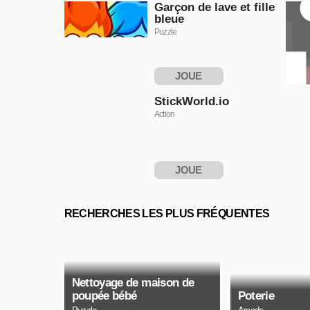
Garçon de lave et fille
bleue
Puzzle
JOUE
MAINTENANT
StickWorld.io
Action
JOUE
MAINTENANT
RECHERCHES LES PLUS FRÉQUENTES
Nettoyage de maison de
poupée bébé
Poterie