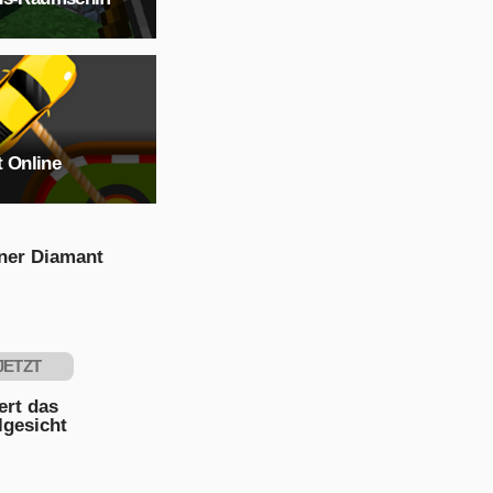
t Online
ner Diamant
JETZT
PIELEN
ert das
lgesicht