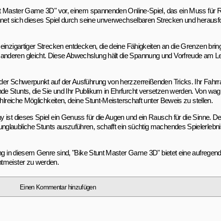
tunt Master Game 3D" vor, einem spannenden Online-Spiel, das ein Muss für
chnet sich dieses Spiel durch seine unverwechselbaren Strecken und heraus
einzigartiger Strecken entdecken, die deine Fähigkeiten an die Grenzen brin
anderen gleicht. Diese Abwechslung hält die Spannung und Vorfreude am L
er Schwerpunkt auf der Ausführung von herzzerreißenden Tricks. Ihr Fahrrad 
e Stunts, die Sie und Ihr Publikum in Ehrfurcht versetzen werden. Von wagh
hlreiche Möglichkeiten, deine Stunt-Meisterschaft unter Beweis zu stellen.
 ist dieses Spiel ein Genuss für die Augen und ein Rausch für die Sinne. De
nglaubliche Stunts auszuführen, schafft ein süchtig machendes Spielerlebn
ing in diesem Genre sind, "Bike Stunt Master Game 3D" bietet eine aufregen
ntmeister zu werden.
Einen Kommentar hinzufügen