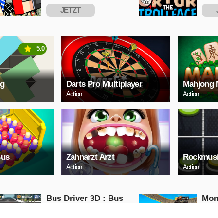
JETZT
SPIELEN
S
5.0
ig
Darts Pro Multiplayer
Mahjong 
Action
Action
Bus
Zahnarzt Arzt
Rockmus
Action
Action
Bus Driver 3D : Bus
Mon
Fahrsimulator Spiel
Impo
Mon
Action