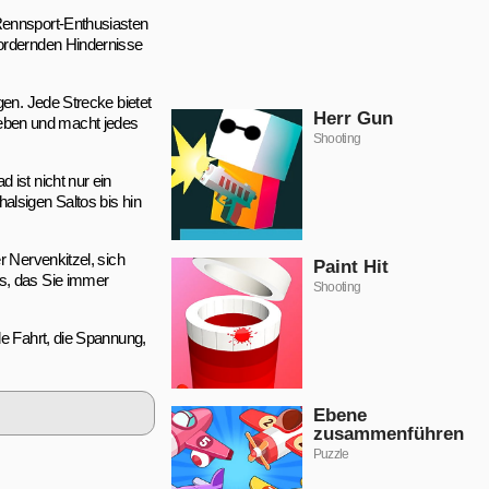
 Rennsport-Enthusiasten
fordernden Hindernisse
gen. Jede Strecke bietet
Herr Gun
eben und macht jedes
Shooting
ist nicht nur ein
alsigen Saltos bis hin
r Nervenkitzel, sich
Paint Hit
is, das Sie immer
Shooting
de Fahrt, die Spannung,
Ebene
zusammenführen
Puzzle