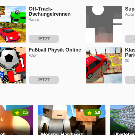
Off-Track-
Sup
Dschungelrennen
Action
Racing
JETZT
SPIELEN
S
Fußball Physik Online
Klas
Park
Action
3D
JETZT
SPIELEN
S
2.5
5.0
all
Monster-Handwerk
Überlebe