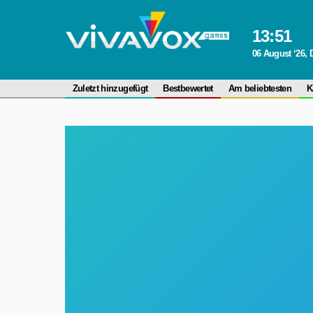
13
:
51
06 August ‘26,
Zuletzt hinzugefügt
Bestbewertet
Am beliebtesten
K