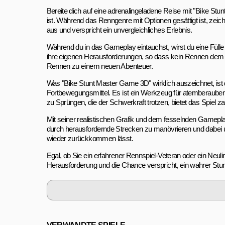
Bereite dich auf eine adrenalingeladene Reise mit "Bike S
ist. Während das Renngenre mit Optionen gesättigt ist, zei
aus und verspricht ein unvergleichliches Erlebnis.
Während du in das Gameplay eintauchst, wirst du eine Fülle 
ihre eigenen Herausforderungen, so dass kein Rennen dem 
Rennen zu einem neuen Abenteuer.
Was "Bike Stunt Master Game 3D" wirklich auszeichnet, ist d
Fortbewegungsmittel. Es ist ein Werkzeug für atemberaubend
zu Sprüngen, die der Schwerkraft trotzen, bietet das Spiel za
Mit seiner realistischen Grafik und dem fesselnden Gameplay
durch herausfordernde Strecken zu manövrieren und dabei u
wieder zurückkommen lässt.
Egal, ob Sie ein erfahrener Rennspiel-Veteran oder ein Neul
Herausforderung und die Chance verspricht, ein wahrer Stu