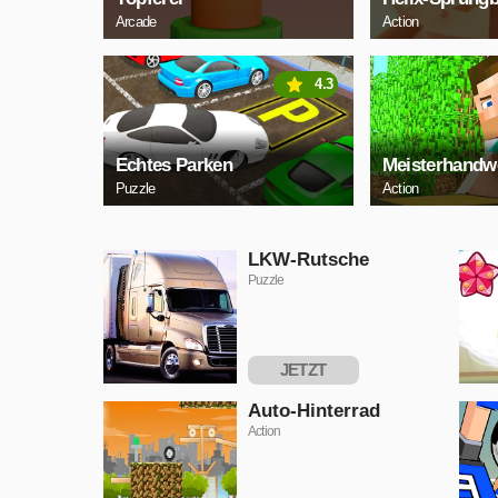
Arcade
Action
4.3
Echtes Parken
Meisterhandw
Puzzle
Action
LKW-Rutsche
Puzzle
JETZT
SPIELEN
Auto-Hinterrad
Action