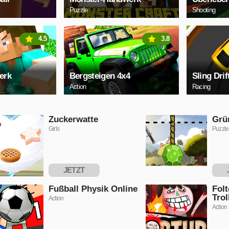
Puzzle
Shooting
4.5
3.8
erk
Bergsteigen 4x4
Sling Drif
Action
Racing
Zuckerwatte
Grü
Girls
Puzzle
JETZT
SPIELEN
S
Fußball Physik Online
Folt
Trol
Action
Action