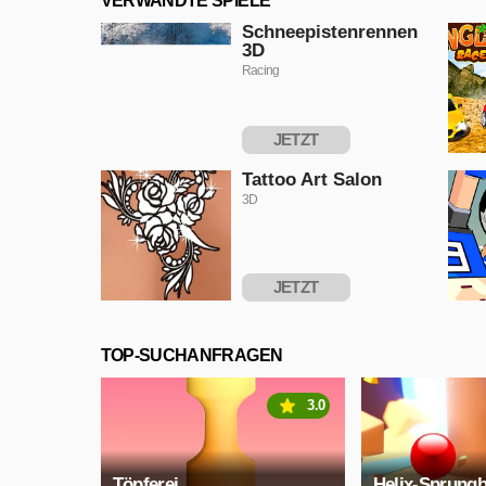
VERWANDTE SPIELE
Schneepistenrennen
3D
Racing
JETZT
SPIELEN
Tattoo Art Salon
3D
JETZT
SPIELEN
TOP-SUCHANFRAGEN
3.0
Töpferei
Helix-Sprungb