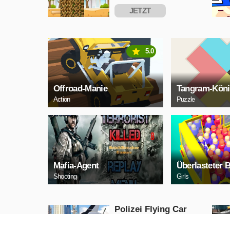
JETZT
SPIELEN
5.0
Offroad-Manie
Tangram-Kön
Action
Puzzle
Mafia-Agent
Überlasteter 
Shooting
Girls
Polizei Flying Car
Simulator
Action