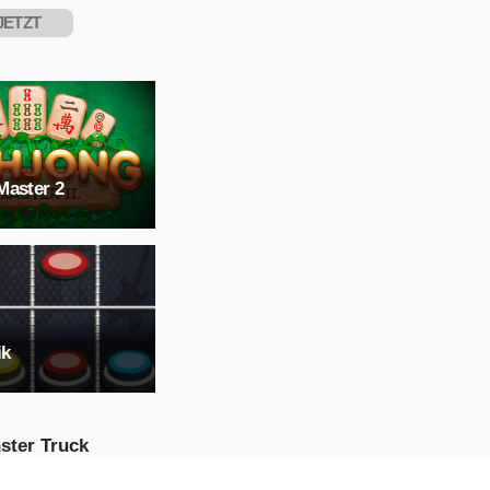
JETZT
PIELEN
Master 2
ik
ster Truck
ssible Track :
ster Truck Stunts