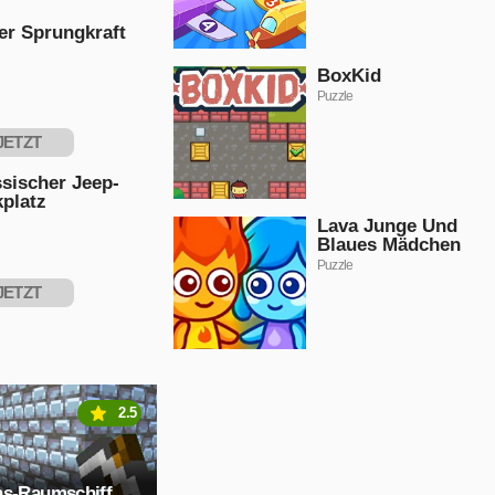
er Sprungkraft
BoxKid
Puzzle
JETZT
PIELEN
sischer Jeep-
platz
Lava Junge Und
Blaues Mädchen
Puzzle
JETZT
PIELEN
2.5
ns-Raumschiff