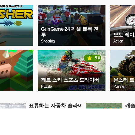
GunGame 24 픽셀 블록 전
투
모토 레이스 :
Shooting
Action
5.0
제트 스키 스포츠 드라이버
몬스터 트
Puzzle
Puzzle
표류하는 자동차 슬라이
캐슬
드
Puzzle
Puzzle