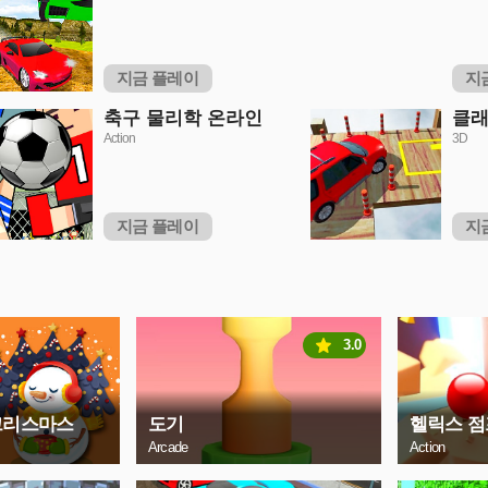
지금 플레이
지
축구 물리학 온라인
클래
Action
3D
지금 플레이
지
3.0
크리스마스
도기
헬릭스 점
Arcade
Action