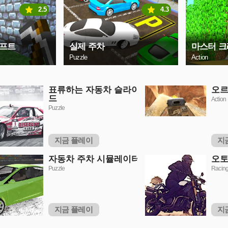
2.5
4.3
래프트
실제 주차
마스터 
Puzzle
Action
표류하는 자동차 슬라이
오르
드
Action
Puzzle
지금 플레이
지
자동차 주차 시뮬레이터
오토
Puzzle
Racin
지금 플레이
지