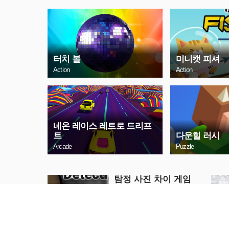
터치 볼
미니캣 피셔
Action
Action
네온 레이스 레트로 드리프
트
다운힐 러시
Arcade
Puzzle
탐정 사진 차이 게임
Puzzle