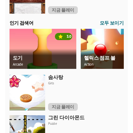
지금 플레이
인기 검색어
모두 보이기
3.0
도기
헬릭스 점프 볼
Arcade
Action
솜사탕
Girls
지금 플레이
그린 다이아몬드
Puzzle