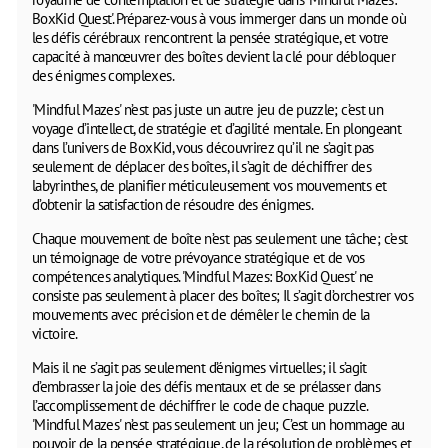
BoxKid Quest'. Préparez-vous à vous immerger dans un monde où
les défis cérébraux rencontrent la pensée stratégique, et votre
capacité à manœuvrer des boîtes devient la clé pour débloquer
des énigmes complexes.
'Mindful Mazes' n’est pas juste un autre jeu de puzzle; c’est un
voyage d’intellect, de stratégie et d’agilité mentale. En plongeant
dans l’univers de BoxKid, vous découvrirez qu’il ne s’agit pas
seulement de déplacer des boîtes, il s’agit de déchiffrer des
labyrinthes, de planifier méticuleusement vos mouvements et
d’obtenir la satisfaction de résoudre des énigmes.
Chaque mouvement de boîte n’est pas seulement une tâche; c’est
un témoignage de votre prévoyance stratégique et de vos
compétences analytiques. 'Mindful Mazes: BoxKid Quest' ne
consiste pas seulement à placer des boîtes; Il s’agit d’orchestrer vos
mouvements avec précision et de démêler le chemin de la
victoire.
Mais il ne s’agit pas seulement d’énigmes virtuelles; il s’agit
d’embrasser la joie des défis mentaux et de se prélasser dans
l’accomplissement de déchiffrer le code de chaque puzzle.
'Mindful Mazes' n’est pas seulement un jeu; C’est un hommage au
pouvoir de la pensée stratégique, de la résolution de problèmes et