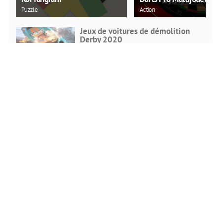
Puzzle
Action
Jeux de voitures de démolition
Derby 2020
Action
JOUE
MAINTENANT
Véritable lecteur de pousse-pousse
Racing
JOUE
MAINTENANT
Jeu de course de voitures de
conduite sur autoroute 2020
Racing
JOUE