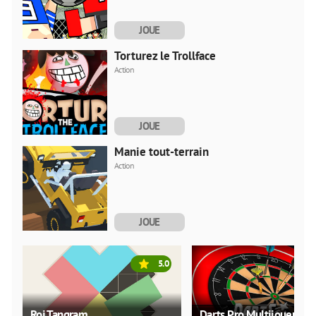
JOUE
MAINTENANT
Torturez le Trollface
Action
JOUE
MAINTENANT
Manie tout-terrain
Action
JOUE
MAINTENANT
5.0
Roi Tangram
Darts Pro Multijoueur