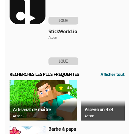
JOUE
MAINTENANT
StickWorld.io
Action
JOUE
MAINTENANT
RECHERCHES LES PLUS FRÉQUENTES
Afficher tout
4.6
Artisanat de maître
Ascension 4x4
Action
Action
Barbe à papa