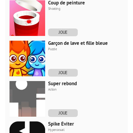
Coup de peinture
Shooting
JOUE
MAINTENANT
Garçon de lave et fille bleue
Puzzle
JOUE
MAINTENANT
Super rebond
Action
JOUE
MAINTENANT
Spike Éviter
Hypercasual