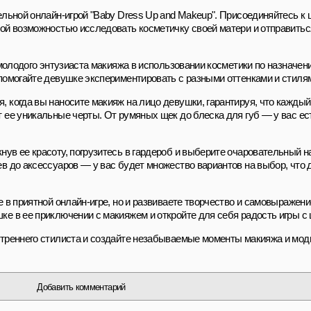
ельной онлайн-игрой "Baby Dress Up and Makeup". Присоединяйтесь к
ой возможностью исследовать косметичку своей матери и отправитьс
 молодого энтузиаста макияжа в использовании косметики по назначен
помогайте девушке экспериментировать с разными оттенками и стиля
 когда вы наносите макияж на лицо девушки, гарантируя, что каждый
 ее уникальные черты. От румяных щек до блеска для губ — у вас ес
ув ее красоту, погрузитесь в гардероб и выберите очаровательный н
в до аксессуаров — у вас будет множество вариантов на выбор, что
 в приятной онлайн-игре, но и развиваете творчество и самовыражени
е в ее приключении с макияжем и откройте для себя радость игры с 
утреннего стилиста и создайте незабываемые моменты макияжа и мо
Добавить комментарий