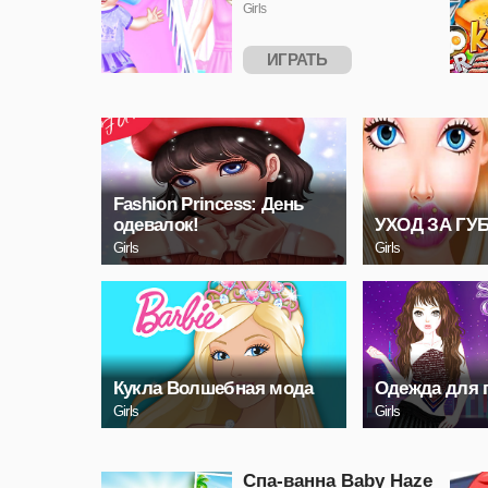
Girls
ИГРАТЬ
Fashion Princess: День
одевалок!
УХОД ЗА ГУ
Girls
Girls
Кукла Волшебная мода
Одежда для 
Girls
Girls
Спа-ванна Baby Hazel