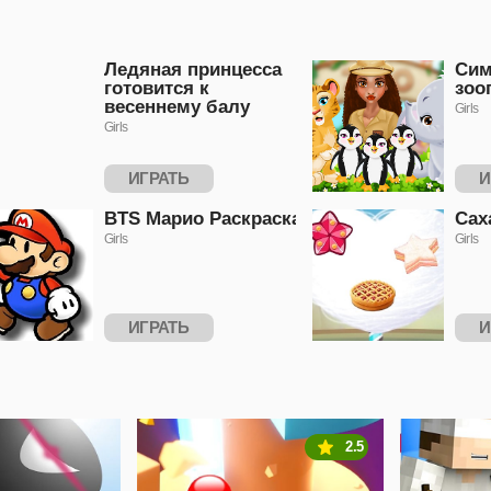
Ледяная принцесса
Сим
готовится к
зоо
весеннему балу
Girls
Girls
ИГРАТЬ
И
BTS Марио Раскраска
Сах
Girls
Girls
ИГРАТЬ
И
2.5