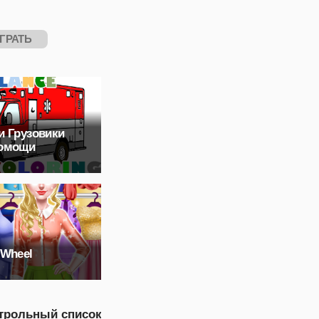
ГРАТЬ
и Грузовики
помощи
 Wheel
трольный список