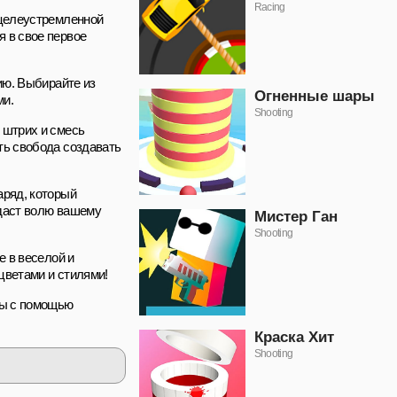
Racing
 целеустремленной
я в свое первое
ию. Выбирайте из
Огненные шары
ми.
Shooting
 штрих и смесь
ть свобода создавать
аряд, который
 даст волю вашему
Мистер Ган
Shooting
е в веселой и
цветами и стилями!
ды с помощью
Краска Хит
Shooting