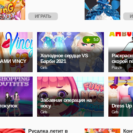
ИГРАТЬ
И
5.0
Холодное сердце VS
Раскраск
БАМИ VINCY
Барби 2021
скорой 
Girls
Puzzle
Забавная операция на
покупок
носу
Dress Up
Girls
Girls
Русалка летит в
Кон