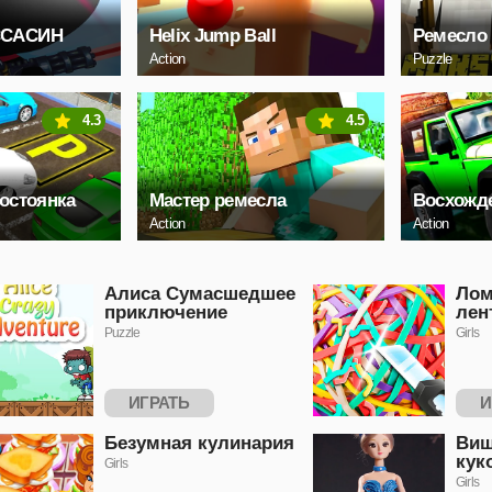
ССАСИН
Helix Jump Ball
Ремесло
Action
Puzzle
4.3
4.5
остоянка
Мастер ремесла
Восхожде
Action
Action
Алиса Сумасшедшее
Лом
приключение
лен
Puzzle
Girls
ИГРАТЬ
И
Безумная кулинария
Виш
кук
Girls
Girls