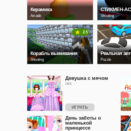
Керамика
СТИКМЕН-А
Arcade
Shooting
2.5
Корабль выживания
Реальная авт
Shooting
Puzzle
Девушка с мячом
Girls
ИГРАТЬ
День заботы о
маленькой
принцессе