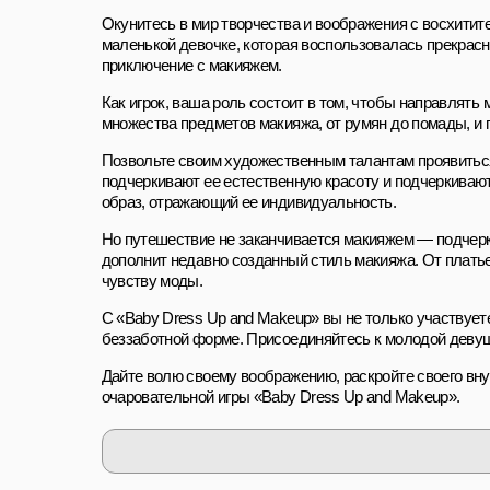
Окунитесь в мир творчества и воображения с восхитит
маленькой девочке, которая воспользовалась прекрасн
приключение с макияжем.
Как игрок, ваша роль состоит в том, чтобы направлять
множества предметов макияжа, от румян до помады, и 
Позвольте своим художественным талантам проявиться,
подчеркивают ее естественную красоту и подчеркивают
образ, отражающий ее индивидуальность.
Но путешествие не заканчивается макияжем — подчеркн
дополнит недавно созданный стиль макияжа. От платье
чувству моды.
С «Baby Dress Up and Makeup» вы не только участвуете
беззаботной форме. Присоединяйтесь к молодой девушк
Дайте волю своему воображению, раскройте своего вн
очаровательной игры «Baby Dress Up and Makeup».