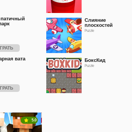
патичный
Слияние
парк
плоскостей
Puzzle
ГРАТЬ
арная вата
БоксКид
Puzzle
ГРАТЬ
5.0