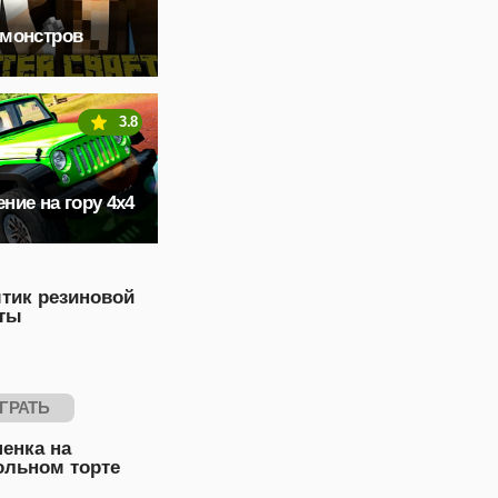
 монстров
3.8
ние на гору 4x4
тик резиновой
ты
ГРАТЬ
енка на
ольном торте