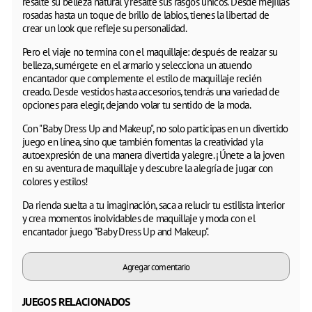
resalte su belleza natural y resalte sus rasgos únicos. Desde mejillas
rosadas hasta un toque de brillo de labios, tienes la libertad de
crear un look que refleje su personalidad.
Pero el viaje no termina con el maquillaje: después de realzar su
belleza, sumérgete en el armario y selecciona un atuendo
encantador que complemente el estilo de maquillaje recién
creado. Desde vestidos hasta accesorios, tendrás una variedad de
opciones para elegir, dejando volar tu sentido de la moda.
Con "Baby Dress Up and Makeup", no solo participas en un divertido
juego en línea, sino que también fomentas la creatividad y la
autoexpresión de una manera divertida y alegre. ¡Únete a la joven
en su aventura de maquillaje y descubre la alegría de jugar con
colores y estilos!
Da rienda suelta a tu imaginación, saca a relucir tu estilista interior
y crea momentos inolvidables de maquillaje y moda con el
encantador juego "Baby Dress Up and Makeup".
Agregar comentario
JUEGOS RELACIONADOS