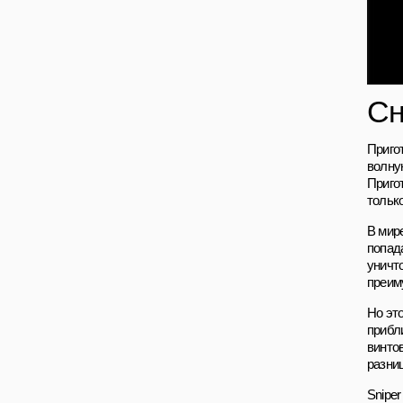
Сн
Приго
волну
Приго
тольк
В мире
попад
уничт
преим
Но эт
прибл
винто
разни
Sniper