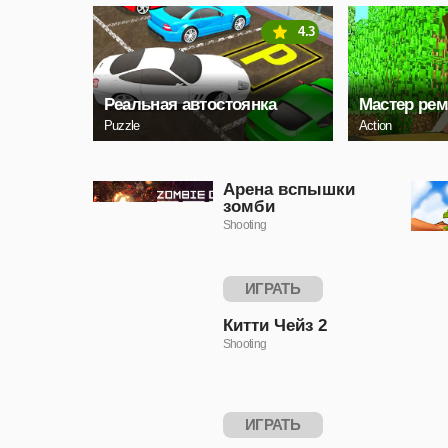
4.3
Реальная автостоянка
Мастер рем
Puzzle
Action
Арена вспышки
зомби
Shooting
ИГРАТЬ
Китти Чейз 2
Shooting
ИГРАТЬ