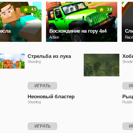
4.5
3.8
есла
Восхождение на гору 4x4
Сли
Action
Raci
Стрельба из лука
Хоб
Shooting
Shooti
ИГРАТЬ
И
Неоновый бластер
Рыц
Shooting
Puzzle
ИГРАТЬ
И