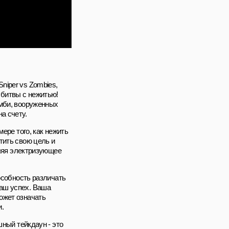
niper vs Zombies,
 битвы с нежитью!
омби, вооруженных
а счету.
ере того, как нежить
тить свою цель и
вляя электризующее
особность различать
аш успех. Ваша
ожет означать
.
шный тейкдаун - это