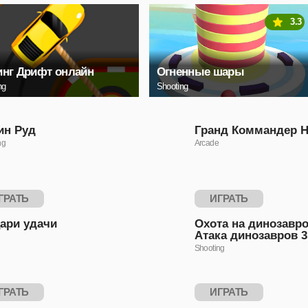
3.3
нг Дрифт онлайн
Огненные шары
ng
Shooting
ин Руд
Гранд Коммандер 
ng
Arcade
ГРАТЬ
ИГРАТЬ
ари удачи
Охота на динозавр
Атака динозавров 
Shooting
ГРАТЬ
ИГРАТЬ