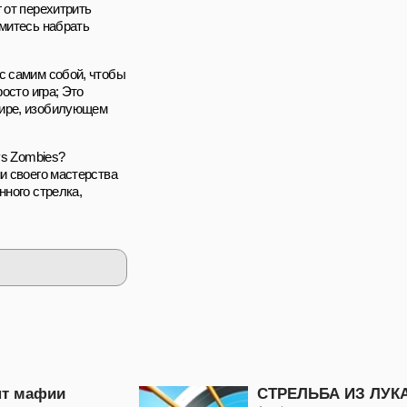
 от перехитрить
емитесь набрать
с самим собой, чтобы
осто игра; Это
мире, изобилующем
vs Zombies?
и своего мастерства
нного стрелка,
нт мафии
СТРЕЛЬБА ИЗ ЛУК