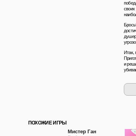
побед
своих
наибо
Брось
достич
душер
угрозо
Итак, 
Приго
и реш
убива
ПОХОЖИЕ ИГРЫ
Мистер Ган