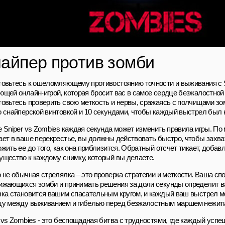
айпер против зомби
товьтесь к ошеломляющему противостоянию точности и выживания с S
ющей онлайн-игрой, которая бросит вас в самое сердце безжалостной
товьтесь проверить свою меткость и нервы, сражаясь с полчищами з
о снайперской винтовкой и 10 секундами, чтобы каждый выстрел был н
 Sniper vs Zombies каждая секунда может изменить правила игры. По м
ает в ваше перекрестье, вы должны действовать быстро, чтобы захва
ожить ее до того, как она приблизится. Обратный отсчет тикает, доба
ущество к каждому снимку, который вы делаете.
о не обычная стрелялка – это проверка стратегии и меткости. Ваша сп
ижающихся зомби и принимать решения за доли секунды определит в
вка становится вашим спасательным кругом, и каждый ваш выстрел м
цу между выживанием и гибелью перед безжалостным маршем нежити
 vs Zombies - это беспощадная битва с трудностями, где каждый успе