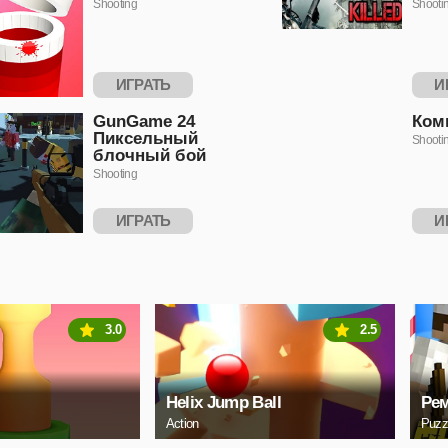
Shooting
Shooti
ИГРАТЬ
И
GunGame 24
Ком
Пиксельный
Shooti
блочный бой
Shooting
ИГРАТЬ
И
3.0
2.5
Helix Jump Ball
Ре
Action
Puzz