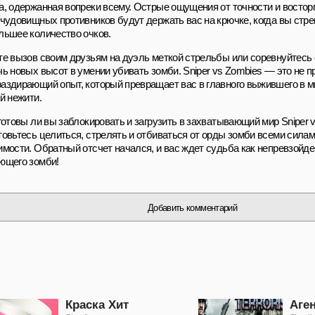
а, одержанная вопреки всему. Острые ощущения от точности и восторг
 чудовищных противников будут держать вас на крючке, когда вы стр
льшее количество очков.
те вызов своим друзьям на дуэль меткой стрельбы или соревнуйтесь 
ь новых высот в умении убивать зомби. Sniper vs Zombies — это не пр
аздирающий опыт, который превращает вас в главного выжившего в 
й нежити.
готовы ли вы заблокировать и загрузить в захватывающий мир Sniper 
товьтесь целиться, стрелять и отбиваться от орды зомби всеми силам
имости. Обратный отсчет начался, и вас ждет судьба как непревзойде
ющего зомби!
Добавить комментарий
Краска Хит
Аге