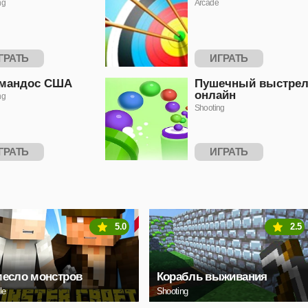
ng
Arcade
ГРАТЬ
ИГРАТЬ
мандос США
Пушечный выстре
онлайн
ng
Shooting
ГРАТЬ
ИГРАТЬ
5.0
2.5
месло монстров
Корабль выживания
le
Shooting