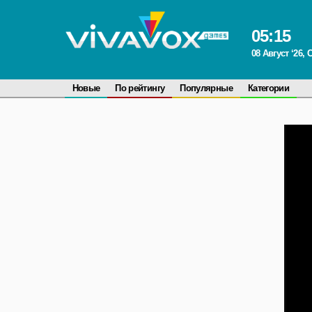
05
:
15
08 Август ‘26,
Новые
По рейтингу
Популярные
Категории