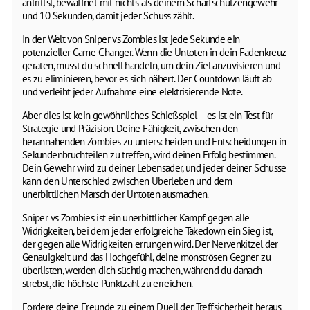
antrittst, bewaffnet mit nichts als deinem Scharfschützengewehr
und 10 Sekunden, damit jeder Schuss zählt.
In der Welt von Sniper vs Zombies ist jede Sekunde ein
potenzieller Game-Changer. Wenn die Untoten in dein Fadenkreuz
geraten, musst du schnell handeln, um dein Ziel anzuvisieren und
es zu eliminieren, bevor es sich nähert. Der Countdown läuft ab
und verleiht jeder Aufnahme eine elektrisierende Note.
Aber dies ist kein gewöhnliches Schießspiel – es ist ein Test für
Strategie und Präzision. Deine Fähigkeit, zwischen den
herannahenden Zombies zu unterscheiden und Entscheidungen in
Sekundenbruchteilen zu treffen, wird deinen Erfolg bestimmen.
Dein Gewehr wird zu deiner Lebensader, und jeder deiner Schüsse
kann den Unterschied zwischen Überleben und dem
unerbittlichen Marsch der Untoten ausmachen.
Sniper vs Zombies ist ein unerbittlicher Kampf gegen alle
Widrigkeiten, bei dem jeder erfolgreiche Takedown ein Sieg ist,
der gegen alle Widrigkeiten errungen wird. Der Nervenkitzel der
Genauigkeit und das Hochgefühl, deine monströsen Gegner zu
überlisten, werden dich süchtig machen, während du danach
strebst, die höchste Punktzahl zu erreichen.
Fordere deine Freunde zu einem Duell der Treffsicherheit heraus