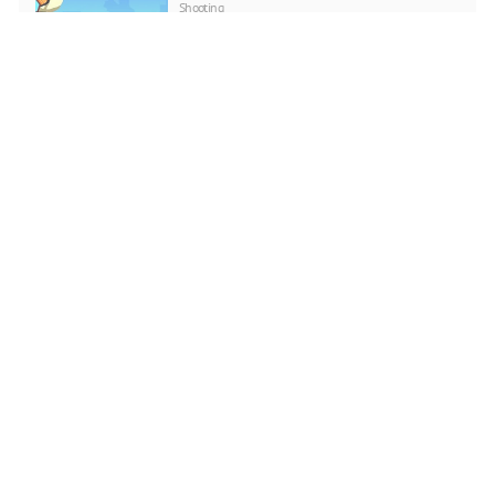
Shooting
지금 플레이
Alien_Run
Puzzle
지금 플레이
플래피 어니힐레이션 2
Shooting
지금 플레이
픽셀 배틀그라운드
Shooting