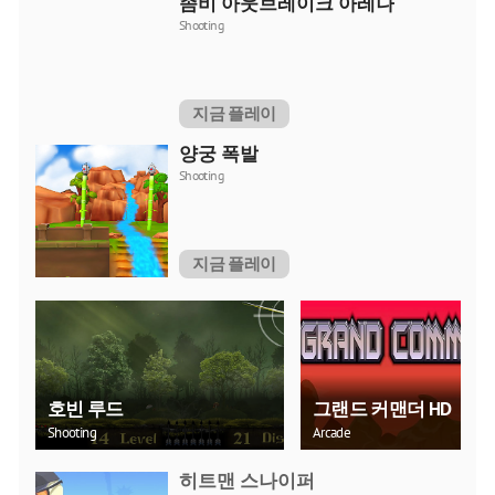
좀비 아웃브레이크 아레나
Shooting
지금 플레이
양궁 폭발
Shooting
지금 플레이
호빈 루드
그랜드 커맨더 HD
Shooting
Arcade
히트맨 스나이퍼