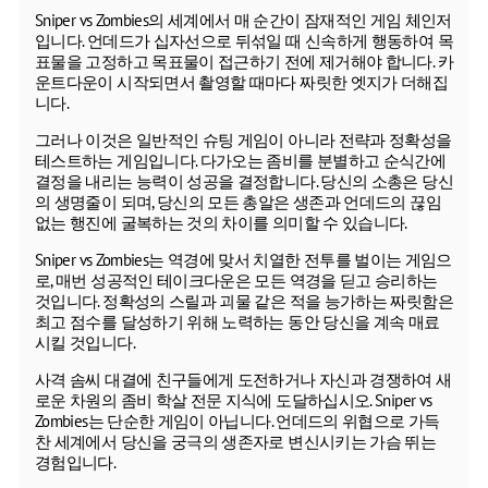
Sniper vs Zombies의 세계에서 매 순간이 잠재적인 게임 체인저
입니다. 언데드가 십자선으로 뒤섞일 때 신속하게 행동하여 목
표물을 고정하고 목표물이 접근하기 전에 제거해야 합니다. 카
운트다운이 시작되면서 촬영할 때마다 짜릿한 엣지가 더해집
니다.
그러나 이것은 일반적인 슈팅 게임이 아니라 전략과 정확성을
테스트하는 게임입니다. 다가오는 좀비를 분별하고 순식간에
결정을 내리는 능력이 성공을 결정합니다. 당신의 소총은 당신
의 생명줄이 되며, 당신의 모든 총알은 생존과 언데드의 끊임
없는 행진에 굴복하는 것의 차이를 의미할 수 있습니다.
Sniper vs Zombies는 역경에 맞서 치열한 전투를 벌이는 게임으
로, 매번 성공적인 테이크다운은 모든 역경을 딛고 승리하는
것입니다. 정확성의 스릴과 괴물 같은 적을 능가하는 짜릿함은
최고 점수를 달성하기 위해 노력하는 동안 당신을 계속 매료
시킬 것입니다.
사격 솜씨 대결에 친구들에게 도전하거나 자신과 경쟁하여 새
로운 차원의 좀비 학살 전문 지식에 도달하십시오. Sniper vs
Zombies는 단순한 게임이 아닙니다. 언데드의 위협으로 가득
찬 세계에서 당신을 궁극의 생존자로 변신시키는 가슴 뛰는
경험입니다.