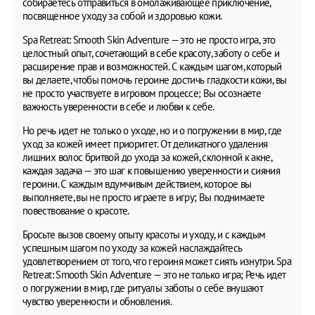
собираетесь отправиться в омолаживающее приключение,
посвященное уходу за собой и здоровью кожи.
Spa Retreat: Smooth Skin Adventure — это не просто игра, это
целостный опыт, сочетающий в себе красоту, заботу о себе и
расширение прав и возможностей. С каждым шагом, который
вы делаете, чтобы помочь героине достичь гладкости кожи, вы
не просто участвуете в игровом процессе; Вы осознаете
важность уверенности в себе и любви к себе.
Но речь идет не только о уходе, но и о погружении в мир, где
уход за кожей имеет приоритет. От деликатного удаления
лишних волос бритвой до ухода за кожей, склонной к акне,
каждая задача — это шаг к повышению уверенности и сияния
героини. С каждым вдумчивым действием, которое вы
выполняете, вы не просто играете в игру; Вы поднимаете
повествование о красоте.
Бросьте вызов своему опыту красоты и уходу, и с каждым
успешным шагом по уходу за кожей наслаждайтесь
удовлетворением от того, что героиня может сиять изнутри. Spa
Retreat: Smooth Skin Adventure — это не только игра; Речь идет
о погружении в мир, где ритуалы заботы о себе внушают
чувство уверенности и обновления.