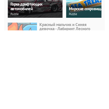
Горка дрифтующих
автомобилей
Морские сокровища
Puzzle
Puzzle
Красный мальчик и Синяя
девочка - Лабиринт Лесного
Храма
Puzzle
ИГРАТЬ
Автомобильные игры Demolition
Derby 2020
Action
ИГРАТЬ
Настоящий рикша Драйв
Racing