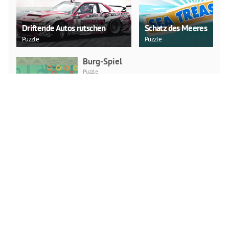
Driftende Autos rutschen
Schatz des Meeres
Puzzle
Puzzle
Burg-Spiel
Puzzle
JETZT SPIELEN
Wikinger-Schlägerei
Action
JETZT SPIELEN
Leiter Sportarten Fußball
Action