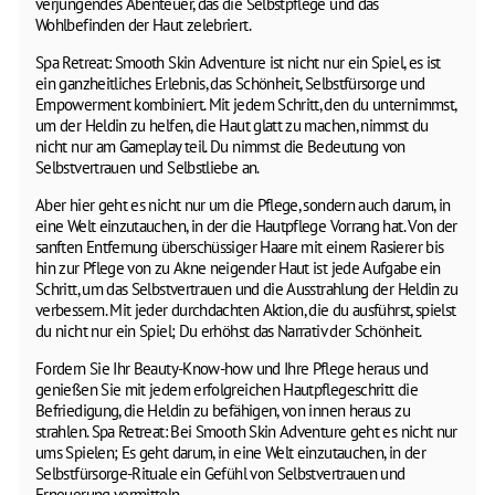
verjüngendes Abenteuer, das die Selbstpflege und das
Wohlbefinden der Haut zelebriert.
Spa Retreat: Smooth Skin Adventure ist nicht nur ein Spiel, es ist
ein ganzheitliches Erlebnis, das Schönheit, Selbstfürsorge und
Empowerment kombiniert. Mit jedem Schritt, den du unternimmst,
um der Heldin zu helfen, die Haut glatt zu machen, nimmst du
nicht nur am Gameplay teil. Du nimmst die Bedeutung von
Selbstvertrauen und Selbstliebe an.
Aber hier geht es nicht nur um die Pflege, sondern auch darum, in
eine Welt einzutauchen, in der die Hautpflege Vorrang hat. Von der
sanften Entfernung überschüssiger Haare mit einem Rasierer bis
hin zur Pflege von zu Akne neigender Haut ist jede Aufgabe ein
Schritt, um das Selbstvertrauen und die Ausstrahlung der Heldin zu
verbessern. Mit jeder durchdachten Aktion, die du ausführst, spielst
du nicht nur ein Spiel; Du erhöhst das Narrativ der Schönheit.
Fordern Sie Ihr Beauty-Know-how und Ihre Pflege heraus und
genießen Sie mit jedem erfolgreichen Hautpflegeschritt die
Befriedigung, die Heldin zu befähigen, von innen heraus zu
strahlen. Spa Retreat: Bei Smooth Skin Adventure geht es nicht nur
ums Spielen; Es geht darum, in eine Welt einzutauchen, in der
Selbstfürsorge-Rituale ein Gefühl von Selbstvertrauen und
Erneuerung vermitteln.