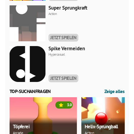
Super Sprungkraft
Action
JETZT SPIELEN
Spike Vermeiden
Hypercasual
JETZT SPIELEN
TOP-SUCHANFRAGEN
Zeige alles
3.0
Töpferei
Helix-Sprungball
Arcade
Action