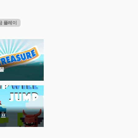
금 플레이
물
점프