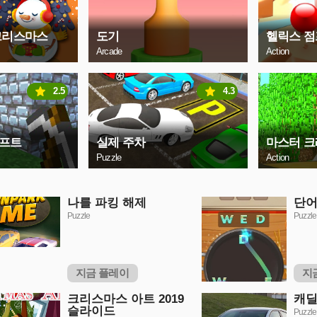
크리스마스
도기
헬릭스 점
Arcade
Action
2.5
4.3
래프트
실제 주차
마스터 
Puzzle
Action
나를 파킹 해제
단어
Puzzle
Puzzle
지금 플레이
지
크리스마스 아트 2019
캐딜
슬라이드
Puzzle