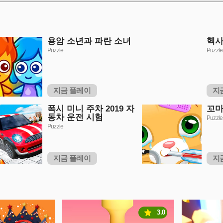
용암 소년과 파란 소녀
헥사
Puzzle
Puzzle
지금 플레이
지
폭시 미니 주차 2019 자
꼬마
동차 운전 시험
Puzzle
Puzzle
지금 플레이
지
3.0