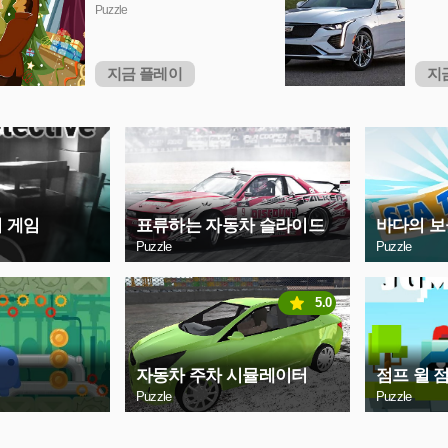
Puzzle
지금 플레이
지
이 게임
표류하는 자동차 슬라이드
바다의 보
Puzzle
Puzzle
5.0
자동차 주차 시뮬레이터
점프 윌 
Puzzle
Puzzle