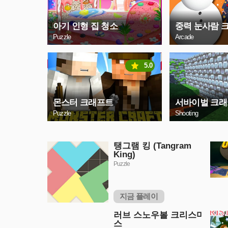
아기 인형 집 청소
중력 눈사람 
Puzzle
Arcade
5.0
몬스터 크래프트
서바이벌 크
Puzzle
Shooting
탱그램 킹 (Tangram
King)
Puzzle
지금 플레이
러브 스노우볼 크리스마
스