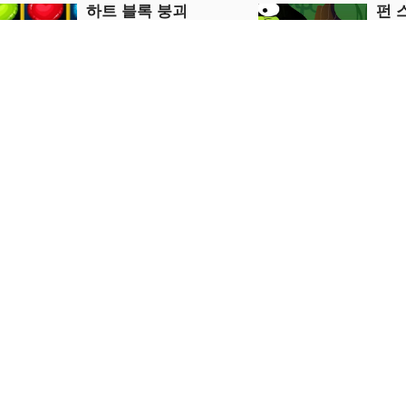
하트 블록 붕괴
펀 
Puzzle
Puzzle
지금 플레이
지
Punkte Verbinden
버블
Puzzle
Puzzle
지금 플레이
지
자동차
초등 산술 수학
다운힐 러
Puzzle
Puzzle