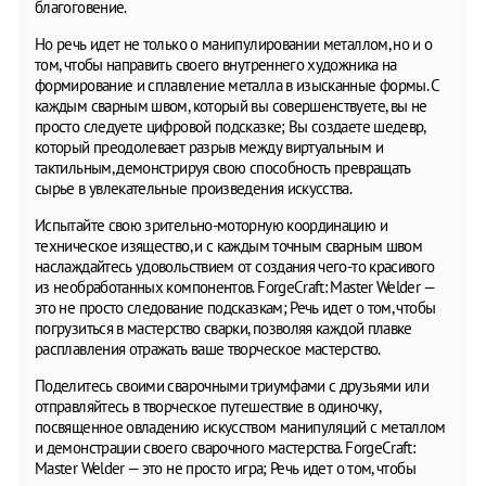
благоговение.
Но речь идет не только о манипулировании металлом, но и о
том, чтобы направить своего внутреннего художника на
формирование и сплавление металла в изысканные формы. С
каждым сварным швом, который вы совершенствуете, вы не
просто следуете цифровой подсказке; Вы создаете шедевр,
который преодолевает разрыв между виртуальным и
тактильным, демонстрируя свою способность превращать
сырье в увлекательные произведения искусства.
Испытайте свою зрительно-моторную координацию и
техническое изящество, и с каждым точным сварным швом
наслаждайтесь удовольствием от создания чего-то красивого
из необработанных компонентов. ForgeCraft: Master Welder —
это не просто следование подсказкам; Речь идет о том, чтобы
погрузиться в мастерство сварки, позволяя каждой плавке
расплавления отражать ваше творческое мастерство.
Поделитесь своими сварочными триумфами с друзьями или
отправляйтесь в творческое путешествие в одиночку,
посвященное овладению искусством манипуляций с металлом
и демонстрации своего сварочного мастерства. ForgeCraft:
Master Welder — это не просто игра; Речь идет о том, чтобы