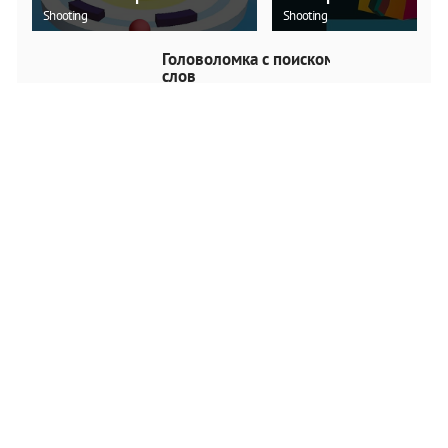
Shooting
Shooting
Головоломка с поиском
слов
Puzzle
ИГРАТЬ
Любовь к Рождеству
снежков
Puzzle
ИГРАТЬ
Слайд рождественского
искусства 2019
Puzzle
ИГРАТЬ