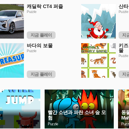
캐딜락 CT4 퍼즐
산타
Puzzle
Puzzle
지금 플레이
지
바다의 보물
키즈
물
Puzzle
Puzzle
지금 플레이
지
빨간 소년과 파란 소녀 숲 모
동물
프
험
Mah
Puzzle
Puzz