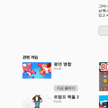
그러니
냥 퀘스
있고 
관련 게임
평면 병합
Puzzle
지금 플레이
트럼프 랙돌 2
Puzzle