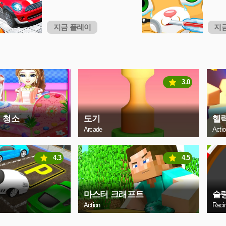
지금 플레이
지
3.0
 청소
도기
헬릭
Arcade
Acti
4.3
4.5
마스터 크래프트
슬
Action
Raci