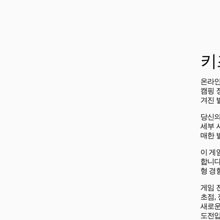
키
온라인 
캠핑 
겨진 
당신의
세부 
매한 
이 게
합니다
형 경
게임 
초점,
새로운
도전입