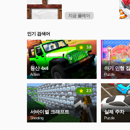
지금 플레이
인기 검색어
3.8
등산 4x4
아기 인형 집
Action
Puzzle
2.5
서바이벌 크래프트
실제 주차
Shooting
Puzzle