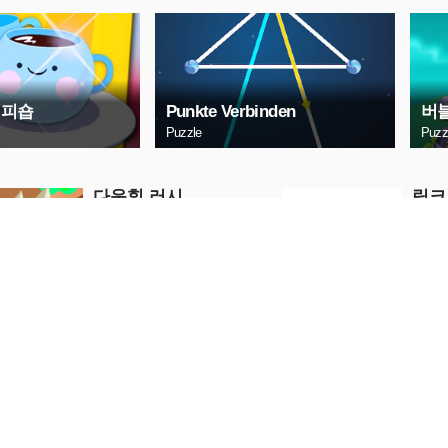
커피숍
Punkte Verbinden
버블
Puzzle
Puzz
다운힐 러시
링크
Puzzle
Puzzle
지금 플레이
지
버블 슈터 2020
디지
드
Puzzle
Puzzle
지금 플레이
지