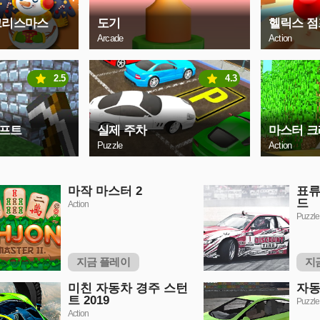
크리스마스
도기
헬릭스 점
Arcade
Action
2.5
4.3
래프트
실제 주차
마스터 
Puzzle
Action
마작 마스터 2
표류
드
Action
Puzzle
지금 플레이
지
미친 자동차 경주 스턴
자동
트 2019
Puzzle
Action