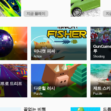
지금 플레이
지
GunGam
미니캣 피셔
투
Action
Shooting
레트로 드리프
다운힐 러시
제트 스키
Puzzle
Puzzle
끝없는 비행
드롭