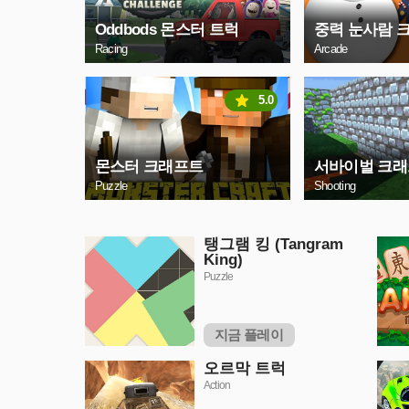
Oddbods 몬스터 트럭
중력 눈사람 
Racing
Arcade
5.0
몬스터 크래프트
서바이벌 크
Puzzle
Shooting
탱그램 킹 (Tangram
King)
Puzzle
지금 플레이
오르막 트럭
Action