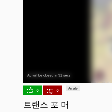
Arcade
0
0
트랜스 포 머