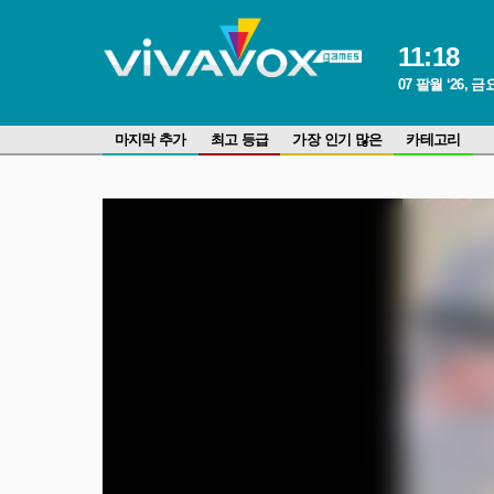
11
:
18
07 팔월 ‘26, 
마지막 추가
최고 등급
가장 인기 많은
카테고리