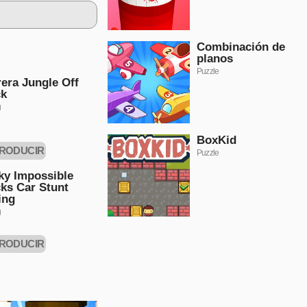
Combinación de
planos
Puzzle
era Jungle Off
ck
g
BoxKid
RODUCIR
Puzzle
AHORA
ky Impossible
ks Car Stunt
ing
g
RODUCIR
AHORA