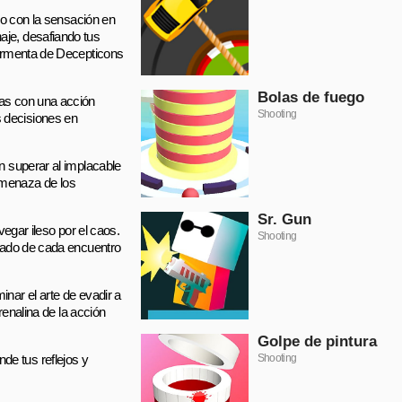
ico con la sensación en
aje, desafiando tus
 tormenta de Decepticons
Bolas de fuego
cas con una acción
Shooting
s decisiones en
n superar al implacable
amenaza de los
Sr. Gun
vegar ileso por el caos.
Shooting
ltado de cada encuentro
nar el arte de evadir a
renalina de la acción
Golpe de pintura
de tus reflejos y
Shooting