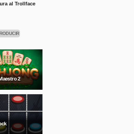
AHORA
ura al Trollface
RODUCIR
AHORA
Maestro 2
ock