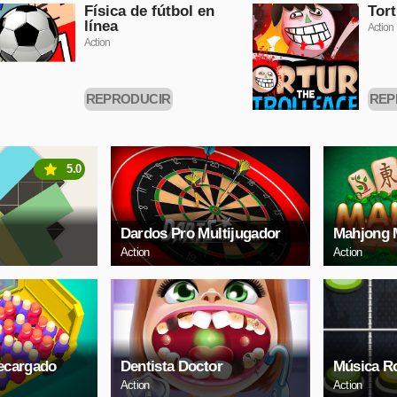
AHORA
Física de fútbol en
Tort
línea
Action
Action
REPRODUCIR
REP
AHORA
5.0
Dardos Pro Multijugador
Mahjong 
Action
Action
ecargado
Dentista Doctor
Música R
Action
Action