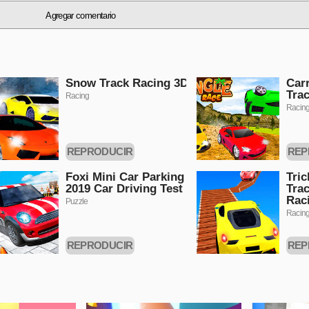
Agregar comentario
Snow Track Racing 3D
Carr
Tra
Racing
Racin
REPRODUCIR
REP
AHORA
Foxi Mini Car Parking
Tric
2019 Car Driving Test
Trac
Rac
Puzzle
Racin
REPRODUCIR
REP
AHORA