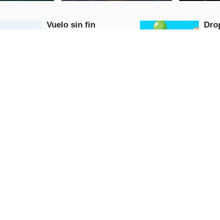
Vuelo sin fin
Dro
Arcade
Arcad
REPRODUCIR
REP
AHORA
Diferencias en la
Esc
habitación del bebé
de 
Puzzle
Arcad
REPRODUCIR
REP
AHORA
Subway Runner
Fusionar