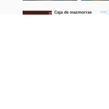
Caja de mazmorras
Arcade
REPRODUCIR
AHORA
¡Un desafío espacio-
temporal!
Arcade
REPRODUCIR
AHORA
Faraón Tragamonedas
Casino
Jefe de deriva