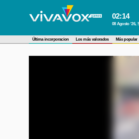
02
:
14
08 Agosto ‘26,
Última incorporacion
Los más valorados
Más popular