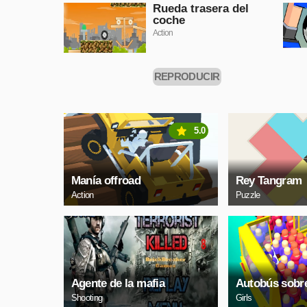
AHORA
Rueda trasera del
coche
Action
REPRODUCIR
AHORA
5.0
Manía offroad
Rey Tangram
Action
Puzzle
Agente de la mafia
Autobús sobr
Shooting
Girls