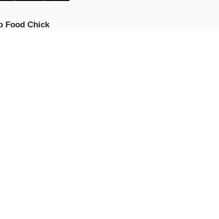
p Food Chick
e
RODUCIR
AHORA
uela de Formación
Aparcamientos LTV
e
RODUCIR
AHORA
 Candy Saga