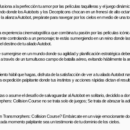
siona a la perfección tu amor por las películas taquilleras y el juego dinám
do donde los Autobots y los Decepticons chocan en un frenesí de alto octan
e la alianza Autobot, prepárate para navegar por los cielos en medio de una
 experiencia cinematográfica que combina tu pasión por las películas icóni
nte controlando a un personaje; te estás sumergiendo en un reino donde la
 destino de tu aliado Autobot.
de sumergirse en un mundo donde su agilidad y planificación estratégica debe
 a través de un tumultuoso campo de batalla aéreo, evitando hábilmente la 
nto hábil que hagas, disfruta de la satisfacción de ver a tu aliado Autobot na
 expedición palpitante donde tus instintos y acciones rápidas dictan el resu
 o asume el desafío de salvaguardar al Autobot en solitario, decidido a domi
rphers: Collision Course no se trata solo de juegos; Se trata de abrazar la ad
 en Transmorphers: Collision Course? Embárcate en un viaje emocionante don
cada momento palpitante sea un testimonio de tu dominio de los cielos.