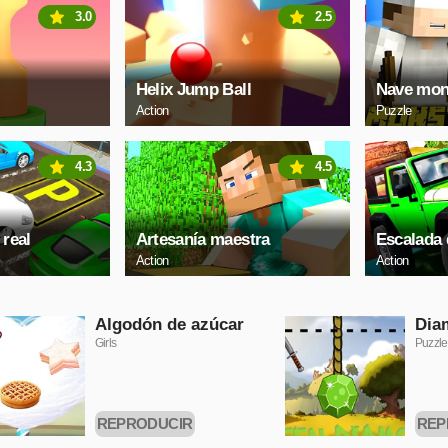
3.0
2.5
Helix Jump Ball
Nave mon
Action
Puzzle
4.3
4.5
real
Artesanía maestra
Escalada
Action
Action
Algodón de azúcar
Dia
Girls
Puzzle
REPRODUCIR
REP