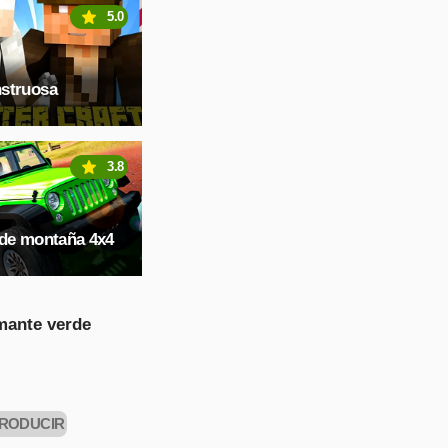
5.0
struosa
3.8
 de montaña 4x4
mante verde
RODUCIR