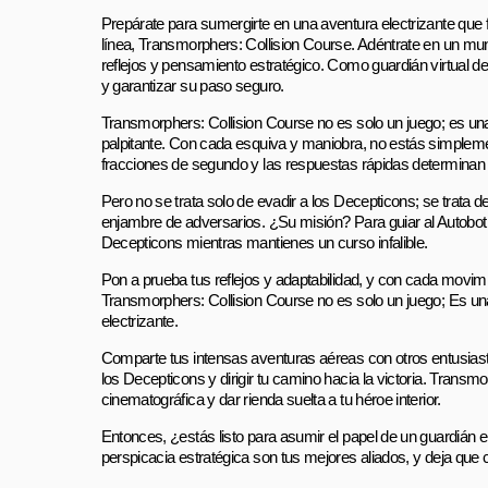
Prepárate para sumergirte en una aventura electrizante que fu
línea, Transmorphers: Collision Course. Adéntrate en un mun
reflejos y pensamiento estratégico. Como guardián virtual d
y garantizar su paso seguro.
Transmorphers: Collision Course no es solo un juego; es una
palpitante. Con cada esquiva y maniobra, no estás simpleme
fracciones de segundo y las respuestas rápidas determinan el
Pero no se trata solo de evadir a los Decepticons; se trata 
enjambre de adversarios. ¿Su misión? Para guiar al Autobot
Decepticons mientras mantienes un curso infalible.
Pon a prueba tus reflejos y adaptabilidad, y con cada movimie
Transmorphers: Collision Course no es solo un juego; Es una
electrizante.
Comparte tus intensas aventuras aéreas con otros entusiastas
los Decepticons y dirigir tu camino hacia la victoria. Transmo
cinematográfica y dar rienda suelta a tu héroe interior.
Entonces, ¿estás listo para asumir el papel de un guardián
perspicacia estratégica son tus mejores aliados, y deja que 