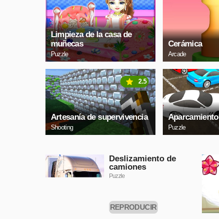
Limpieza de la casa de
muñecas
Cerámica
Puzzle
Arcade
2.5
Artesanía de supervivencia
Aparcamiento 
Shooting
Puzzle
Deslizamiento de
camiones
Puzzle
REPRODUCIR