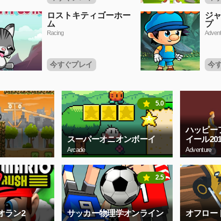
ロストキティゴーホー
ジ
ム
プ
Racing
Advent
今すぐプレイ
今
5.0
ハッピー
スーパーオニオンボーイ
イール201
Arcade
Adventure
2.5
オラン2
サッカー物理学オンライン
オフロー