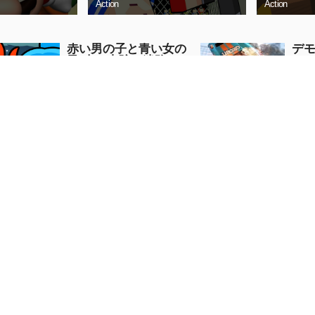
Action
Action
赤い男の子と青い女の
デ
子-森の寺院の迷路
ーカ
Puzzle
Action
今すぐプレイ
今
高速道路ドライビング
ダ
カーレースゲーム2020
Puzzle
Racing
今すぐプレイ
今
5.0
ダートバイクレーシングス