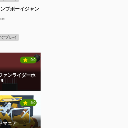
ャンプボーイジャン
ure
すぐプレイ
0.0
ファンライダーホ
9
5.0
ドマニア