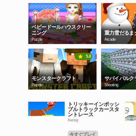
ベビードールハウスクリー
ニング
重力雪だるま
Puzzle
Arcade
5.0
モンスタークラフト
サバイバルク
Puzzle
Shooting
トリッキーインポッシ
ブルトラックカースタ
ントレース
Racing
今すぐプレイ