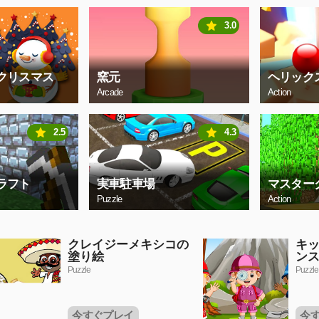
3.0
クリスマス
窯元
ヘリック
Arcade
Action
2.5
4.3
ラフト
実車駐車場
マスター
Puzzle
Action
クレイジーメキシコの
キ
塗り絵
ン
Puzzle
Puzzle
今すぐプレイ
今