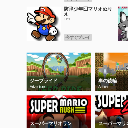
防弾少年団マリオぬり
え
Girls
今すぐプレイ
ジープライド
車の後輪
Adventure
Action
スーパーマリオラン
スーパーマリ