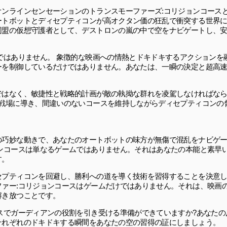
ンラインセンセーションのトランスモーファーズ:コリジョンコース
ートボットとディセプティコンが高オクタン価の狂乱で衝突する世界
同盟の仮想守護者として、デストロンの嵐の中で空をナビゲートし、
ではありません。 象徴的な映画への情熱とドキドキするアクションを
ーを制御しているだけではありません。あなたは、一瞬の決定と超高
ではなく、敏捷性と戦略的計画が敵の執拗な群れを凌駕しなければな
中戦場に導き、間違いのないコースを維持しながらディセプティコンの
の巧妙な動きで、あなたのオートボットの味方が無傷で混乱をナビゲ
ンコースは単なるゲームではありません。それはあなたの本能と素早
す。
セプティコンを回避し、勝利への道を導く技術を習得することを決意
ァー:コリジョンコースはゲームだけではありません。それは、映画
解き放つことです。
スでガーディアンの役割を引き受ける準備ができていますか?あなたの
それぞれのドキドキする瞬間をあなたの空の習得の証にしましょう。