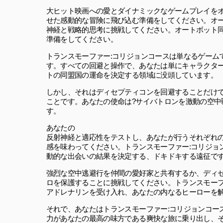
大ヒット映画への愛とダイナミックなゲームプレイをオ
せた感動的な冒険に飛び込む準備をしてください。オ
神経と戦略的思考に挑戦してください。オートボット
準備をしてください。
トランスモーファー:コリジョンコースは単なるゲーム
す。すべての回避と操作で、あなたは単にキャラクタ
トの同盟国の運命を決定する領域に没頭しています。
しかし、それはディセプティコンを回避することだけ
ことです。あなたの使命は?サイバトロンを激動の空
す。
あなたの
反射神経と適応性をテストし、あなたが行うそれぞれ
感を味わってください。トランスモーファー:コリジョ
動的な出会いの結果を決定する、ドキドキする遠征で
強烈な空中逃避行を仲間の愛好家と共有するか、ディ
ロを保護することに挑戦してください。トランスモーフ
アドレナリンを受け入れ、あなたの内なるヒーローを
それで、あなたはトランスモーファー:コリジョンコー
力があなたの最高の味方である爽快な旅に乗り出し、