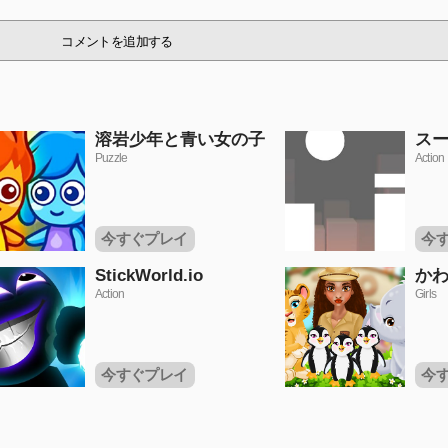
コメントを追加する
溶岩少年と青い女の子
ス
Puzzle
Action
今すぐプレイ
今
StickWorld.io
か
Action
Girls
今すぐプレイ
今