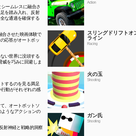
Action
とシームレスに融合さ
に足を踏み入れ、反射
安全な通過を確保する
スリングドリフトオ
融合させた映画体験で
ライン
速の応答がオートボッ
Racing
らない世界に没頭する
脅威を巧みに回避しま
火の玉
Shooting
ートするのを見る満足
い行動がそれぞれの感
して、オートボットソ
のようなアクションの
ガン氏
Shooting
反射神経と戦略的洞察