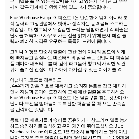
은 비밀을 풀 수 있는 통찰력을 가지고 있는지 아니면 그 수수
께끼 같은 경계에 영원히 갇혀 있느냐가 중요합니다.
Blue Warehouse Escape 에피소드 1은 단순한 게임이 아니라 분
석 능력과 고정관념에서 벗어나 생각하는 능력을 테스트하는
게임입니다. 창고의 어두컴컴한 구석을 탐험하면서 각 퍼즐은
단서를 해독하고 자유로 가는 길을 밝히기 위해 문제 해결 능
력과 예리한 지각을 요구하는 독특한 도전이 됩니다.
그러나 이것은 단순히 탈출에 관한 것이 아니라 음모의 세계
에 빠져들고 감질나는 미스터리의 실을 푸는 것입니다. 퍼즐을
풀 때마다 내러티브를 더 깊이 파고들어 창고의 사악한 외관
뒤에 숨겨진 진실에 더 가까이 다가갈 수 있는 이야기를 엮
어냅니다. 코드를 해독하고
, 수수께끼 같은 기호를 해독하고, 숨겨진 통로를 잠금 해제하
면서 지성과 끈기에 도전하여 그 애매한 탈출을 추구하세요.
Blue Warehouse Escape 에피소드 1은 탈출구를 찾는 것만이 아
닙니다. 도전을 받아들이고 복잡한 퍼즐을 풀 때 오는 만족감
을 만끽하는 것입니다.
동료 퍼즐 애호가들과 승리를 공유하거나 창고의 비밀을 능가
하고 승리하기로 결심하고 혼자 게임에 뛰어드십시오. Blue
Warehouse Escape 에피소드 1은 단순히 플레이하는 것이 아닙
니다. 그것은 모든 퍼즐이 풀리면 당신을 사로잡는 수수께끼에