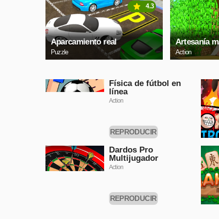
4.3
Aparcamiento real
Artesanía m
Puzzle
Action
Física de fútbol en
línea
Action
REPRODUCIR
AHORA
Dardos Pro
Multijugador
Action
REPRODUCIR
AHORA