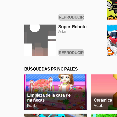
REPRODUCIR
AHORA
Super Rebote
Action
REPRODUCIR
AHORA
BÚSQUEDAS PRINCIPALES
Limpieza de la casa de
muñecas
Cerámica
Puzzle
Arcade