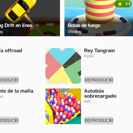
3.3
g Drift en línea
Bolas de fuego
ng
Shooting
a offroad
Rey Tangram
Puzzle
RODUCIR
REPRODUCIR
HORA
AHORA
te de la mafia
Autobús
sobrecargado
ng
Girls
RODUCIR
REPRODUCIR
HORA
AHORA