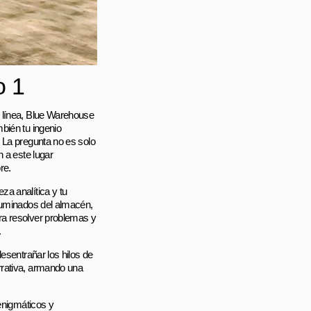
o 1
n línea, Blue Warehouse
bién tu ingenio
 La pregunta no es solo
 a este lugar
re.
a analítica y tu
iluminados del almacén,
ra resolver problemas y
.
esentrañar los hilos de
rrativa, armando una
 enigmáticos y