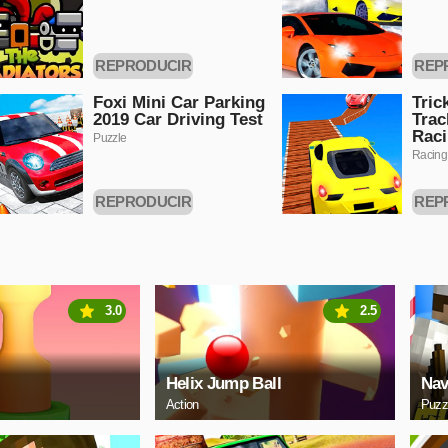
REPRODUCIR
REP
AHORA
A
Foxi Mini Car Parking
Tric
2019 Car Driving Test
Trac
Rac
Puzzle
Racing
REPRODUCIR
REP
AHORA
A
3.0
2.5
Helix Jump Ball
Nav
Action
Puzz