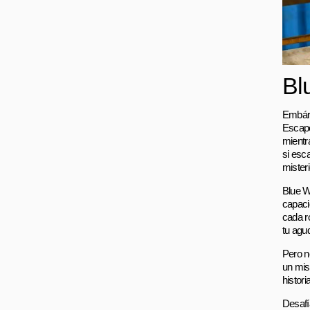
Bl
Embárc
Escape
mientr
si esc
mister
Blue W
capaci
cada r
tu agud
Pero n
un mis
histori
Desafí