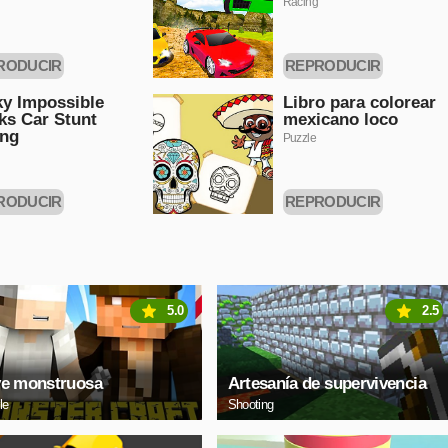
Racing
RODUCIR
REPRODUCIR
HORA
AHORA
ky Impossible
Libro para colorear
ks Car Stunt
mexicano loco
ing
Puzzle
RODUCIR
REPRODUCIR
HORA
AHORA
5.0
2.5
e monstruosa
Artesanía de supervivencia
le
Shooting