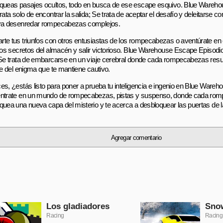
queas pasajes ocultos, todo en busca de ese escape esquivo. Blue Wareh
rata solo de encontrar la salida; Se trata de aceptar el desafío y deleitarse co
va desenredar rompecabezas complejos.
te tus triunfos con otros entusiastas de los rompecabezas o aventúrate en e
 los secretos del almacén y salir victorioso. Blue Warehouse Escape Episodio
 Se trata de embarcarse en un viaje cerebral donde cada rompecabezas resue
rte del enigma que te mantiene cautivo.
es, ¿estás listo para poner a prueba tu inteligencia e ingenio en Blue Ware
ntrate en un mundo de rompecabezas, pistas y suspenso, donde cada rom
quea una nueva capa del misterio y te acerca a desbloquear las puertas de la
Agregar comentario
Los gladiadores
Snow
Racing
Racing