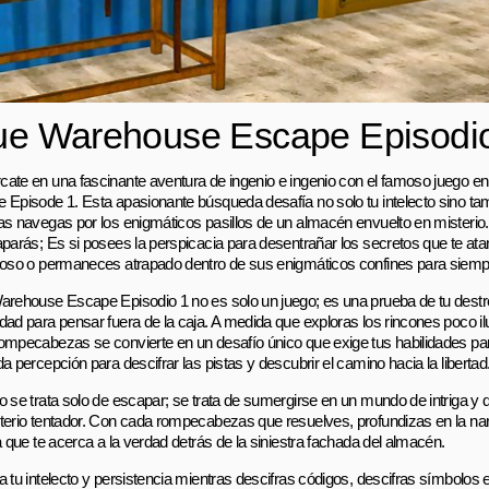
ue Warehouse Escape Episodi
ate en una fascinante aventura de ingenio e ingenio con el famoso juego e
 Episode 1. Esta apasionante búsqueda desafía no solo tu intelecto sino tam
as navegas por los enigmáticos pasillos de un almacén envuelto en misterio.
aparás; Es si posees la perspicacia para desentrañar los secretos que te atan
ioso o permaneces atrapado dentro de sus enigmáticos confines para siemp
arehouse Escape Episodio 1 no es solo un juego; es una prueba de tu destrez
dad para pensar fuera de la caja. A medida que exploras los rincones poco 
ompecabezas se convierte en un desafío único que exige tus habilidades pa
a percepción para descifrar las pistas y descubrir el camino hacia la libertad
o se trata solo de escapar; se trata de sumergirse en un mundo de intriga y d
terio tentador. Con cada rompecabezas que resuelves, profundizas en la na
a que te acerca a la verdad detrás de la siniestra fachada del almacén.
a tu intelecto y persistencia mientras descifras códigos, descifras símbolos