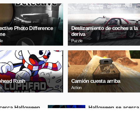
ective Photo Difference
Deslizamiento de coches a la
me
deriva
le
Puzzle
head Rush
Camión cuesta arriba
on
Action
cerca Halloween
Halloween se acerca
odio3
Episodio2
Puzzle
RODUCIR
REPRODUCIR