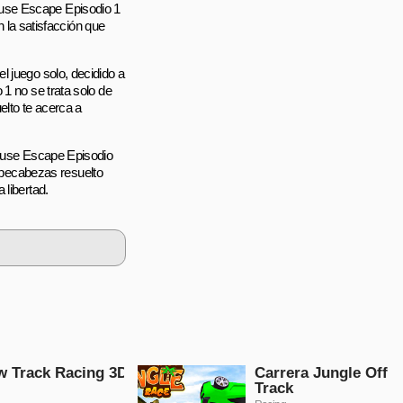
ouse Escape Episodio 1
n la satisfacción que
l juego solo, decidido a
 1 no se trata solo de
lto te acerca a
house Escape Episodio
pecabezas resuelto
 libertad.
 Track Racing 3D
Carrera Jungle Off
Track