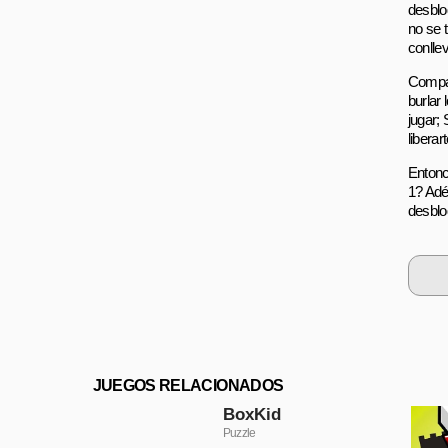
desblo
no se t
conlle
Compar
burlar
jugar;
libera
Entonc
1? Adé
desblo
JUEGOS RELACIONADOS
BoxKid
Puzzle