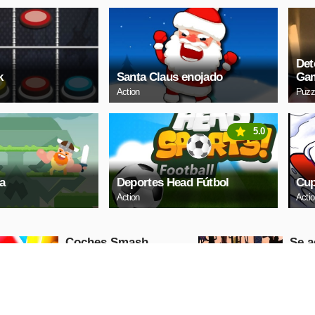
Det
k
Santa Claus enojado
Ga
Action
Puzz
5.0
a
Deportes Head Fútbol
Cup
Action
Acti
Coches Smash
Se a
Epis
Racing
Puzzle
REPRODUCIR
REP