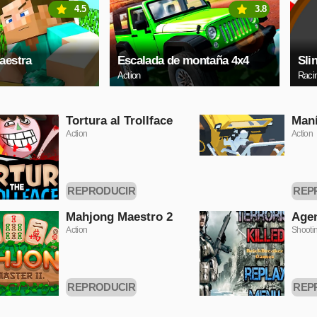
4.5
3.8
aestra
Escalada de montaña 4x4
Slin
Action
Raci
Tortura al Trollface
Maní
Action
Action
REPRODUCIR
REP
AHORA
A
Mahjong Maestro 2
Agen
Action
Shooti
REPRODUCIR
REP
AHORA
A