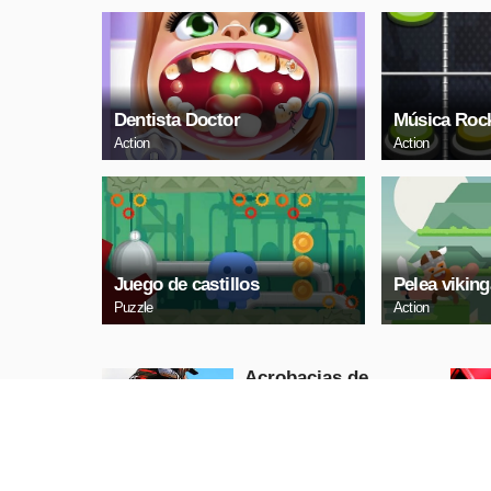
Dentista Doctor
Música Roc
Action
Action
Juego de castillos
Pelea viking
Puzzle
Action
Acrobacias de
carreras de Dirtbike
Puzzle
REPRODUCIR