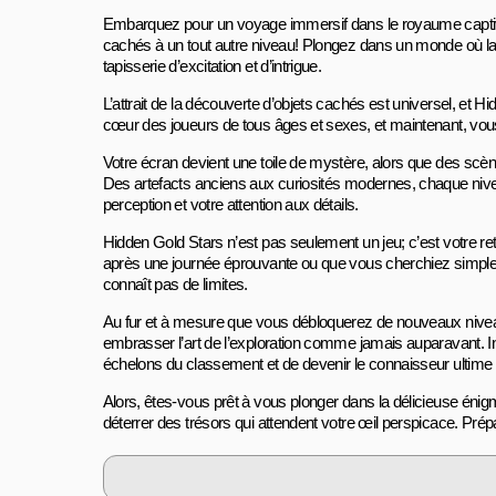
Embarquez pour un voyage immersif dans le royaume captivant
cachés à un tout autre niveau! Plongez dans un monde où la 
tapisserie d’excitation et d’intrigue.
L’attrait de la découverte d’objets cachés est universel, et
cœur des joueurs de tous âges et sexes, et maintenant, vous 
Votre écran devient une toile de mystère, alors que des sc
Des artefacts anciens aux curiosités modernes, chaque niveau
perception et votre attention aux détails.
Hidden Gold Stars n’est pas seulement un jeu; c’est votre r
après une journée éprouvante ou que vous cherchiez simpleme
connaît pas de limites.
Au fur et à mesure que vous débloquerez de nouveaux nivea
embrasser l’art de l’exploration comme jamais auparavant. In
échelons du classement et de devenir le connaisseur ultime
Alors, êtes-vous prêt à vous plonger dans la délicieuse énig
déterrer des trésors qui attendent votre œil perspicace. Prép