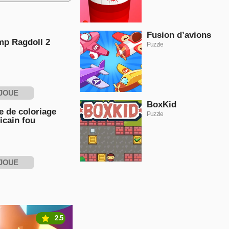
Fusion d’avions
mp Ragdoll 2
Puzzle
JOUE
BoxKid
NTENANT
e de coloriage
Puzzle
icain fou
JOUE
NTENANT
2.5