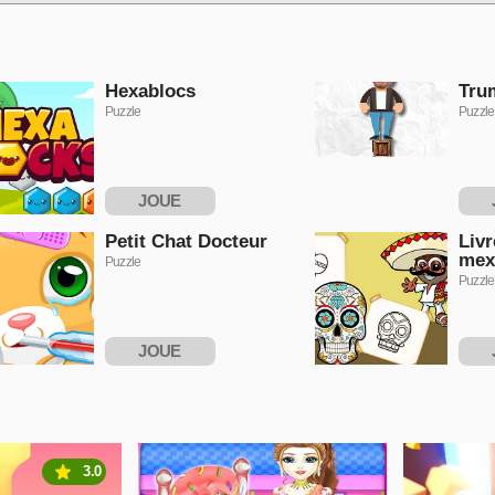
Hexablocs
Tru
Puzzle
Puzzle
JOUE
MAINTENANT
MAI
Petit Chat Docteur
Livr
mex
Puzzle
Puzzle
JOUE
MAINTENANT
MAI
3.0