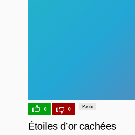
Puzzle
0
0
Étoiles d’or cachées