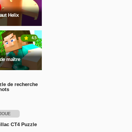
aut Helix
4.5
 de maître
zle de recherche
mots
JOUE
NTENANT
llac CT4 Puzzle