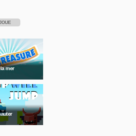
JOUE
NTENANT
 la mer
sauter