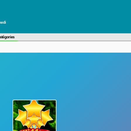
medi
atégories