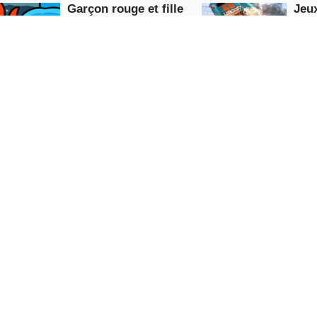
Garçon rouge et fille
Jeux
bleue - Forest Temple
dém
Maze
Action
Puzzle
JOUE
MAINTENANT
MAI
Jeu de course de
Tob
voitures de conduite
hors
sur autoroute 2020
Puzzle
Racing
JOUE
MAINTENANT
MAI
5.0
Cascades de course de
duite
dirtbike
Smash Ca
Puzzle
Racing