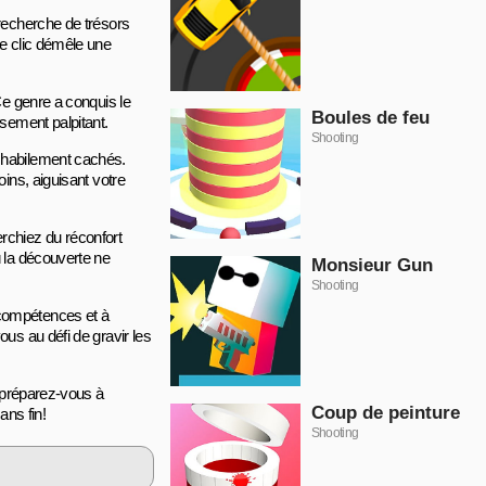
 recherche de trésors
ue clic démêle une
Ce genre a conquis le
Boules de feu
sement palpitant.
Shooting
s habilement cachés.
ins, aiguisant votre
rchiez du réconfort
ù la découverte ne
Monsieur Gun
Shooting
 compétences et à
us au défi de gravir les
t préparez-vous à
Coup de peinture
ans fin!
Shooting