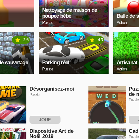
Nettoyage de maison de
poupée bébé
Balle de s
Puzzle
Action
2.5
4.3
de sauvetage
Parking réel
Artisanat
Puzzle
Action
Désorganisez-moi
Puz
de 
Puzzle
Puzzle
JOUE
MAINTENANT
MAI
Diapositive Art de
Cadi
Noël 2019
Puzzle