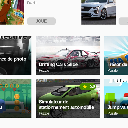
Puzzle
JOUE
MAINTENANT
MAI
ence de photo
Drifting Cars Slide
Trésor de
Puzzle
Puzzle
5.0
Simulateur de
u
stationnement automobile
Jump va 
Puzzle
Puzzle