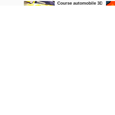
Course automobile 3D
Racing
JOUE
MAINTENANT
Véritable lecteur de
pousse-pousse
Racing
JOUE
MAINTENANT
Crazy Road Runner
Taz russe Con
Puzzle
Racing