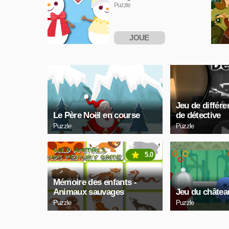
Puzzle
JOUE
MAINTENANT
Jeu de différ
Le Père Noël en course
de détective
Puzzle
Puzzle
5.0
Mémoire des enfants -
Animaux sauvages
Jeu du châtea
Puzzle
Puzzle