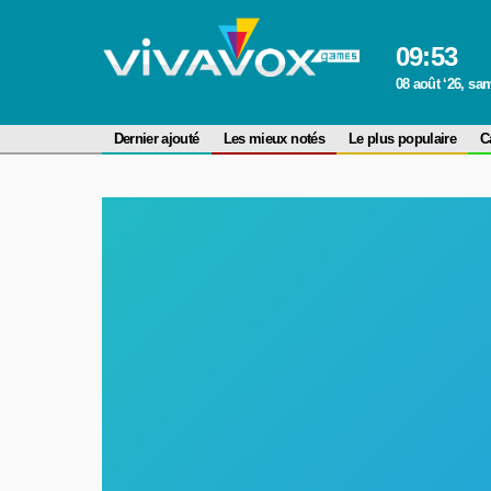
09
:
53
08 août ‘26, sa
Dernier ajouté
Les mieux notés
Le plus populaire
C