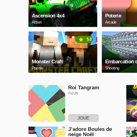
Ascension 4x4
Poterie
Action
Arcade
5.0
Monster Craft
Embarcation 
Puzzle
Shooting
Roi Tangram
Puzzle
JOUE
MAINTENANT
J’adore Boules de
neige Noël