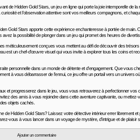
 de Hidden Gold Stars, un jeu en ligne qui porte la joie intemporelle de la
curiosité et l’observation attentive sont vos meilleurs compagnons, et chaq
 Hidden Gold Stars apporte cette expérience enchanteresse à portée de main. 
avez la possibilité de plonger dans un jeu qui promet des heures de divertis
ènes méticuleusement conçues vous mettent au défi de découvrir des trésor
 est un chef-d’œuvre visuel qui vous invite à explorer tous les coins et reco
etraite personnelle dans un monde de détente et d’engagement. Que vous che
nt à vous débarrasser de l’ennui, ce jeu offre un portail vers un univers o
ux et progresserez dans le jeu, vous vous retrouverez à perfectionner vos
vitez des amis à vous rejoindre dans cette aventure captivante, ou mettez-vo
 des objets cachés.
me de Hidden Gold Stars? Laissez votre détective intérieur errer librement e
arez-vous à vous lancer dans un voyage de mystère, d’intrigue et de plaisir s
Ajouter un commentaire