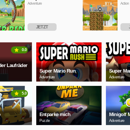
Adventure
Action
JETZT
SPIELEN
S
0.0
er Laufräder
Super Mario Run
Super Ma
Adventure
Adventure
5.0
e
Entparke mich
Minigolf 
Puzzle
Adventure