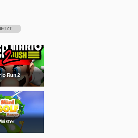
JETZT
PIELEN
rio Run 2
Meister