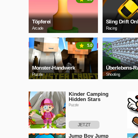
Töpferei
Sling Drift On
Arcade
Racing
5.0
Monster-Handwerk
Überlebens-R
Puzzle
Shooting
Kinder Camping
Hidden Stars
Puzzle
JETZT
SPIELEN
Jump Boy Jump