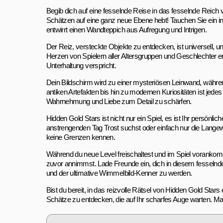
Begib dich auf eine fesselnde Reise in das fesselnde Reich
Schätzen auf eine ganz neue Ebene hebt! Tauchen Sie ein in 
entwirrt einen Wandteppich aus Aufregung und Intrigen.
Der Reiz, versteckte Objekte zu entdecken, ist universell, 
Herzen von Spielern aller Altersgruppen und Geschlechter ero
Unterhaltung verspricht.
Dein Bildschirm wird zu einer mysteriösen Leinwand, währen
antiken Artefakten bis hin zu modernen Kuriositäten ist jede
Wahrnehmung und Liebe zum Detail zu schärfen.
Hidden Gold Stars ist nicht nur ein Spiel, es ist Ihr persö
anstrengenden Tag Trost suchst oder einfach nur die Langew
keine Grenzen kennen.
Während du neue Level freischaltest und im Spiel vorankomms
zuvor annimmst. Lade Freunde ein, dich in diesem fesselnde
und der ultimative Wimmelbild-Kenner zu werden.
Bist du bereit, in das reizvolle Rätsel von Hidden Gold Stars
Schätze zu entdecken, die auf Ihr scharfes Auge warten. Mac