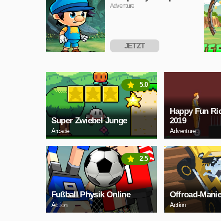
Adventure
JETZT
SPIELEN
5.0
Happy Fun Rid
Super Zwiebel Junge
2019
Arcade
Adventure
2.5
Fußball Physik Online
Offroad-Mani
Action
Action