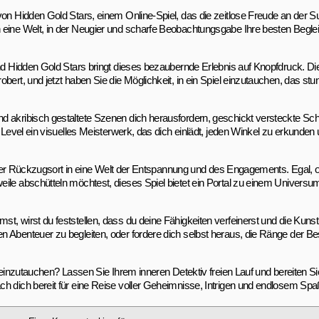
 von Hidden Gold Stars, einem Online-Spiel, das die zeitlose Freude an der
eine Welt, in der Neugier und scharfe Beobachtungsgabe Ihre besten Begleite
und Hidden Gold Stars bringt dieses bezaubernde Erlebnis auf Knopfdruck. D
bert, und jetzt haben Sie die Möglichkeit, in ein Spiel einzutauchen, das s
d akribisch gestaltete Szenen dich herausfordern, geschickt versteckte Sc
s Level ein visuelles Meisterwerk, das dich einlädt, jeden Winkel zu erkunden
nlicher Rückzugsort in eine Welt der Entspannung und des Engagements. Egal,
eile abschütteln möchtest, dieses Spiel bietet ein Portal zu einem Univer
t, wirst du feststellen, dass du deine Fähigkeiten verfeinerst und die Kuns
n Abenteuer zu begleiten, oder fordere dich selbst heraus, die Ränge der Be
 einzutauchen? Lassen Sie Ihrem inneren Detektiv freien Lauf und bereiten Sie
h dich bereit für eine Reise voller Geheimnisse, Intrigen und endlosem Spa