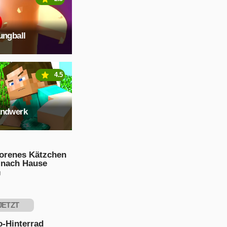
ungball
4.5
andwerk
lorenes Kätzchen
 nach Hause
g
JETZT
PIELEN
o-Hinterrad