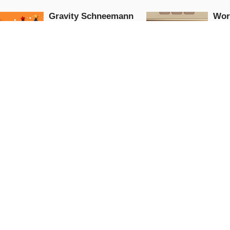
Gravity Schneemann
Wor
Weihnachten
Puzzle
Arcade
JETZT
SPIELEN
S
Cadillac CT4 Puzzle
Wei
ren
Puzzle
Puzzle
JETZT
SPIELEN
S
5.0
Kindergedächtnis - Wilde
eeres
Tiere
Burg-Spie
Puzzle
Puzzle