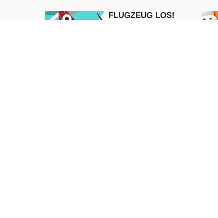
FLUGZEUG LOS!
Adventure
JETZT
SPIELEN
Liebe Schneebälle
Weihnachten
Puzzle
JETZT
SPIELEN
Wütender
Weihnachtsmann
Schatz des M
Action
Puzzle