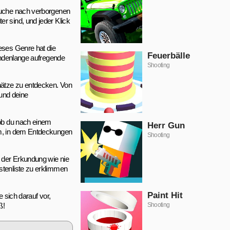
 Suche nach verborgenen
r sind, und jeder Klick
ieses Genre hat die
Feuerbälle
tundenlange aufregende
Shooting
hätze zu entdecken. Von
 und deine
 ob du nach einem
Herr Gun
sum, in dem Entdeckungen
Shooting
t der Erkundung wie nie
stenliste zu erklimmen
Paint Hit
 sich darauf vor,
ß!
Shooting