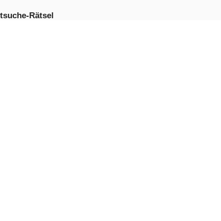
tsuche-Rätsel
JETZT
PIELEN
hnachtsmann
nt
JETZT
PIELEN
l