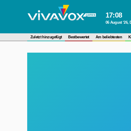
17
:
08
06 August ‘26,
Zuletzt hinzugefügt
Bestbewertet
Am beliebtesten
K