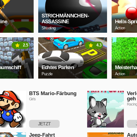
STRICHMÄNNCHEN-
line
ASSASSINE
Helix-Spr
Shooting
Action
2.5
4.3
aumschiff
Echtes Parken
Meisterh
Puzzle
Action
BTS Mario-Färbung
Ver
geh
Girls
Racin
JETZT
SPIELEN
S
Jeep-Fahrt
Aut