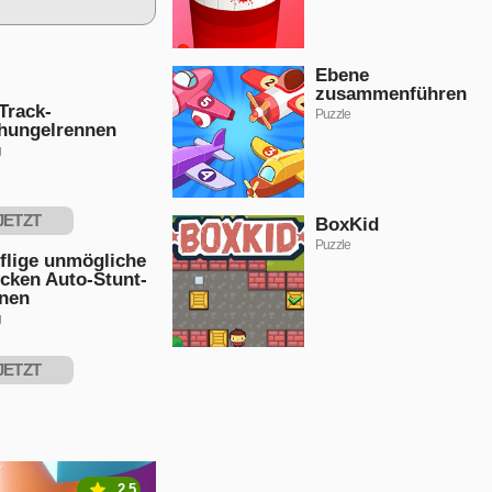
Ebene
zusammenführen
Track-
Puzzle
hungelrennen
g
JETZT
BoxKid
Puzzle
PIELEN
flige unmögliche
cken Auto-Stunt-
nen
g
JETZT
PIELEN
2.5