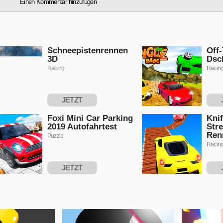
Einen Kommentar hinzufügen
Schneepistenrennen
Off-
3D
Dsc
Racing
Racin
JETZT
SPIELEN
S
Foxi Mini Car Parking
Knif
2019 Autofahrtest
Stre
Ren
Puzzle
Racin
JETZT
SPIELEN
S