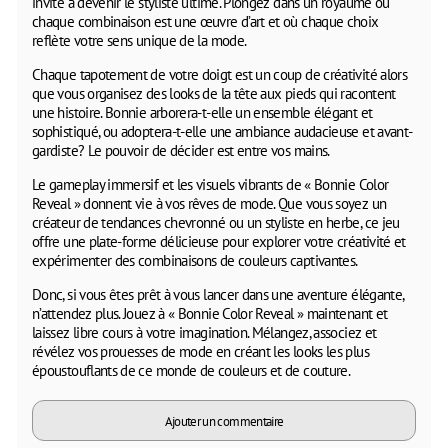
invite à devenir le styliste ultime. Plongez dans un royaume où
chaque combinaison est une œuvre d’art et où chaque choix
reflète votre sens unique de la mode.
Chaque tapotement de votre doigt est un coup de créativité alors
que vous organisez des looks de la tête aux pieds qui racontent
une histoire. Bonnie arborera-t-elle un ensemble élégant et
sophistiqué, ou adoptera-t-elle une ambiance audacieuse et avant-
gardiste? Le pouvoir de décider est entre vos mains.
Le gameplay immersif et les visuels vibrants de « Bonnie Color
Reveal » donnent vie à vos rêves de mode. Que vous soyez un
créateur de tendances chevronné ou un styliste en herbe, ce jeu
offre une plate-forme délicieuse pour explorer votre créativité et
expérimenter des combinaisons de couleurs captivantes.
Donc, si vous êtes prêt à vous lancer dans une aventure élégante,
n’attendez plus. Jouez à « Bonnie Color Reveal » maintenant et
laissez libre cours à votre imagination. Mélangez, associez et
révélez vos prouesses de mode en créant les looks les plus
époustouflants de ce monde de couleurs et de couture.
Ajouter un commentaire