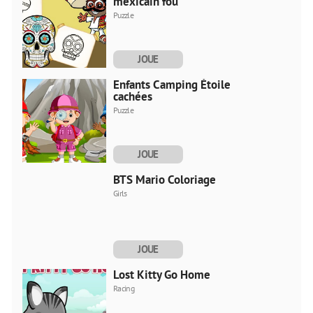
mexicain fou
Puzzle
JOUE
MAINTENANT
Enfants Camping Étoiles
cachées
Puzzle
JOUE
MAINTENANT
BTS Mario Coloriage
Girls
JOUE
MAINTENANT
Lost Kitty Go Home
Racing