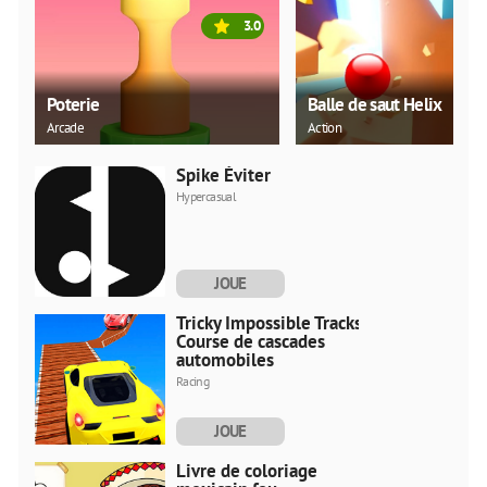
3.0
Poterie
Balle de saut Helix
Arcade
Action
Spike Éviter
Hypercasual
JOUE
MAINTENANT
Tricky Impossible Tracks
Course de cascades
automobiles
Racing
JOUE
MAINTENANT
Livre de coloriage