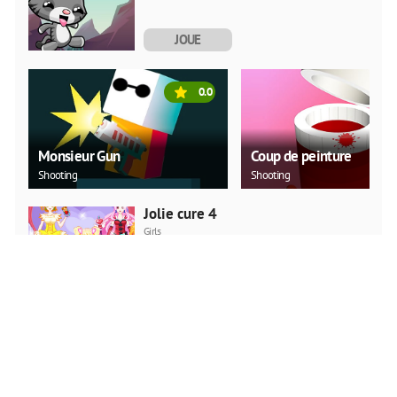
JOUE
MAINTENANT
0.0
Monsieur Gun
Coup de peinture
Shooting
Shooting
Jolie cure 4
Girls
JOUE
MAINTENANT
La fille de balle
Girls