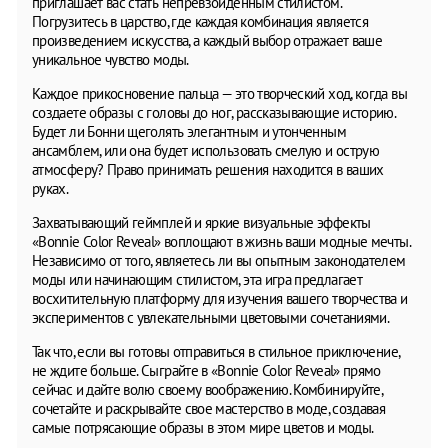
приглашает вас стать непревзойденным стилистом.
Погрузитесь в царство, где каждая комбинация является
произведением искусства, а каждый выбор отражает ваше
уникальное чувство моды.
Каждое прикосновение пальца — это творческий ход, когда вы
создаете образы с головы до ног, рассказывающие историю.
Будет ли Бонни щеголять элегантным и утонченным
ансамблем, или она будет использовать смелую и острую
атмосферу? Право принимать решения находится в ваших
руках.
Захватывающий геймплей и яркие визуальные эффекты
«Bonnie Color Reveal» воплощают в жизнь ваши модные мечты.
Независимо от того, являетесь ли вы опытным законодателем
моды или начинающим стилистом, эта игра предлагает
восхитительную платформу для изучения вашего творчества и
экспериментов с увлекательными цветовыми сочетаниями.
Так что, если вы готовы отправиться в стильное приключение,
не ждите больше. Сыграйте в «Bonnie Color Reveal» прямо
сейчас и дайте волю своему воображению. Комбинируйте,
сочетайте и раскрывайте свое мастерство в моде, создавая
самые потрясающие образы в этом мире цветов и моды.