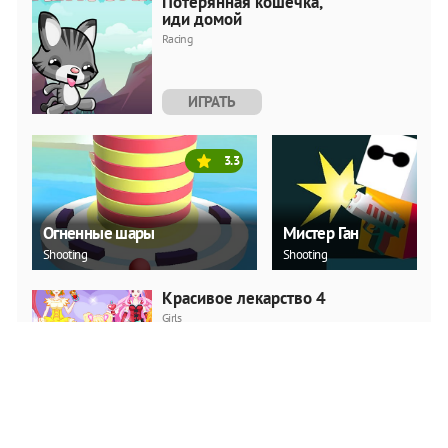
Потерянная кошечка,
иди домой
Racing
ИГРАТЬ
3.3
Огненные шары
Мистер Ган
Shooting
Shooting
Красивое лекарство 4
Girls
ИГРАТЬ
Девушка с мячом