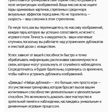
поле интригующих изображений. Ваша миссия ясна: ищите
пары одинаковых картинок, спрятанных среди моря
визуальных эффектов перед вами. Но не торопитесь —
скорость — ваш союзник в этом стремлении.
По мере того, как вы перемещаетесь по массиву изображений,
каждая пара, которую вы успешно сопоставите, исчезнет с
игрового поля. Точность и аккуратность - ваши ключевые
спутники, поскольку вы работаете над устранением дубликатов
и очисткой доски с изяществом.
Успех зависит от вашей способности быстро и точно
обрабатывать информацию, распознавая закономерности и
связи, которые могут ускользнуть от случайного наблюдателя.
Сосредоточьтесь и будьте бдительны, соревнуясь со временем,
чтобы найти и устранить дубликаты изображений.
«Дважды! «Найди дубликат» — это больше, чем просто игра —
это умственная тренировка, которая бросает вызов вашим
когнитивным способностям увлекательным и увлекательным
способом. Это возможность доказать свое мастерство в
зрительной памяти и наблюдении, наслаждаясь уникальным и
динамичным игровым процессом.