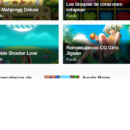
Los bloques de corazones
 Mahjongg Deluxe
colapsan
le
Puzzle
Rompecabezas CG Girls
ble Shooter Love
Jigsaw
le
Puzzle
pecabezas de
Ayuda Ropе
as de enlace
Puzzle
RODUCIR
REPRODUCIR
HORA
AHORA
ositiva digital
Mazda 3 Sedán Puzz
 coches
Puzzle