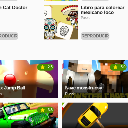
HORA
AHORA
le Cat Doctor
Libro para colorear
mexicano loco
Puzzle
RODUCIR
REPRODUCIR
HORA
AHORA
2.5
5.0
ix Jump Ball
Nave monstruosa
on
Puzzle
3.8