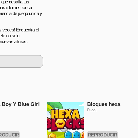
 que desafía tus
 para demostrar su
riencia de juego única y
os veces! Encuentra el
ete no solo
 nuevas alturas.
 Boy Y Blue Girl
Bloques hexa
Puzzle
RODUCIR
REPRODUCIR