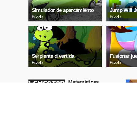
Simulador de aparcamiento
Jump Will 
Puzzle
Puzzle
Serpiente divertida
Fusionar ju
Puzzle
Puzzle
Matemáticas
aritméticas
elementales
Puzzle
REPRODUCIR
AHORA
Huevos Lаy
Puzzle