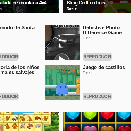
alada de montaña 4x4
Sling Drift en línea
on
Racing
iendo de Santa
Detective Photo
Difference Game
Puzzle
RODUCIR
REPRODUCIR
HORA
AHORA
ria de los niños
Juego de castillos
imales salvajes
Puzzle
RODUCIR
REPRODUCIR
HORA
AHORA