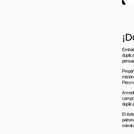
¡D
Embárc
duplic
pensam
Prepár
misión
Pero n
A medi
campo 
duplica
El éxi
patron
mientr