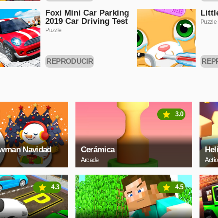
AHORA
A
Foxi Mini Car Parking
Litt
2019 Car Driving Test
Puzzle
Puzzle
REPRODUCIR
REP
AHORA
A
3.0
owman Navidad
Cerámica
Hel
Arcade
Acti
4.3
4.5