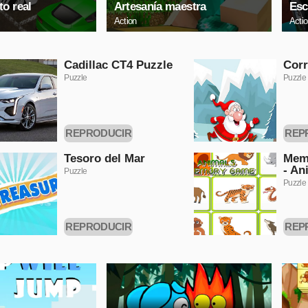
o real
Artesanía maestra
Esc
Action
Acti
Cadillac CT4 Puzzle
Corr
Puzzle
Puzzle
REPRODUCIR
REP
AHORA
A
Tesoro del Mar
Memo
- An
Puzzle
Puzzle
REPRODUCIR
REP
AHORA
A