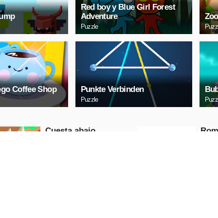
Red boy y Blue Girl Forest
Jump
Adventure
Zoo
Puzzle
Puzz
ego Coffee Shop
Punkte Verbinden
Bub
Puzzle
Puzz
Cuesta abajo
Rom
líne
Puzzle
Puzzle
REPRODUCIR
REP
AHORA
A
Bubble Shooter 2020
Diap
para
Puzzle
Puzzle