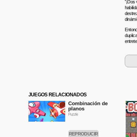
"¡Dos 
habili
destre
dinámi
Entonc
duplic
entret
JUEGOS RELACIONADOS
Combinación de
planos
Puzzle
REPRODUCIR