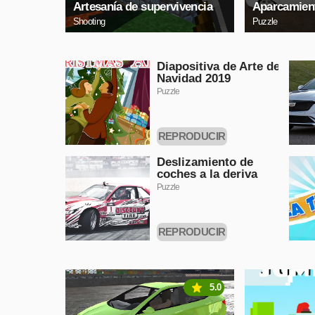
Artesanía de supervivencia
Aparcamient
Shooting
Puzzle
Diapositiva de Arte de
Navidad 2019
Puzzle
REPRODUCIR
AHORA
Deslizamiento de
coches a la deriva
Puzzle
REPRODUCIR
AHORA
5.0