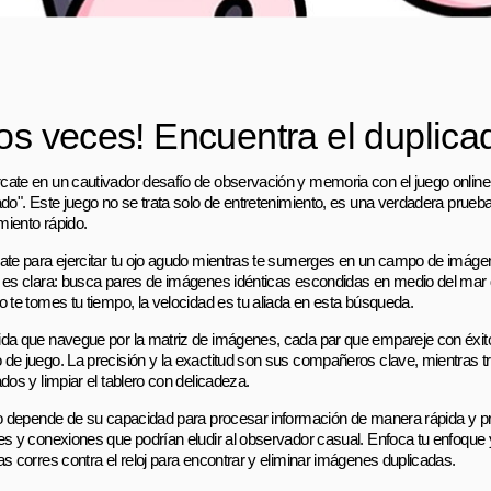
os veces! Encuentra el duplica
ate en un cautivador desafío de observación y memoria con el juego online
ado". Este juego no se trata solo de entretenimiento, es una verdadera prueba
iento rápido.
ate para ejercitar tu ojo agudo mientras te sumerges en un campo de imágen
 es clara: busca pares de imágenes idénticas escondidas en medio del mar 
o te tomes tu tiempo, la velocidad es tu aliada en esta búsqueda.
da que navegue por la matriz de imágenes, cada par que empareje con éxit
de juego. La precisión y la exactitud son sus compañeros clave, mientras tr
dos y limpiar el tablero con delicadeza.
to depende de su capacidad para procesar información de manera rápida y p
es y conexiones que podrían eludir al observador casual. Enfoca tu enfoque 
as corres contra el reloj para encontrar y eliminar imágenes duplicadas.