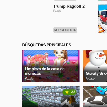
AHORA
Trump Ragdoll 2
Puzzle
REPRODUCIR
AHORA
BÚSQUEDAS PRINCIPALES
Limpieza de la casa de
muñecas
Gravity Sn
Puzzle
Arcade
2.5