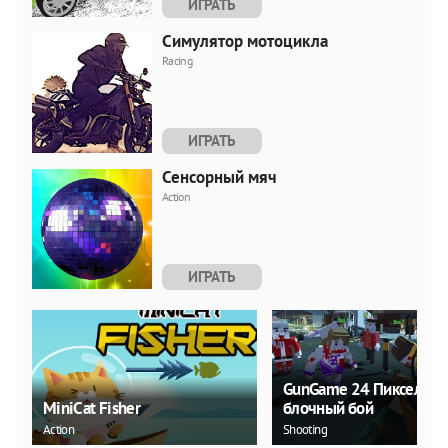
ИГРАТЬ
Симулятор мотоцикла
Racing
ИГРАТЬ
Сенсорный мяч
Action
ИГРАТЬ
GunGame 24 Пиксельн
MiniCat Fisher
блочный бой
Action
Shooting