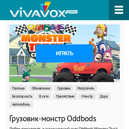
ИГРАТЬ
Палочка
Обновление
Грузовик
Разгромить
Безопасность
В сети
Препятствие
Монстр
Дора
Автомобиль
Грузовик-монстр Oddbods
Добро пожаловать в сумасшедший мир Oddbods Monster Truck,