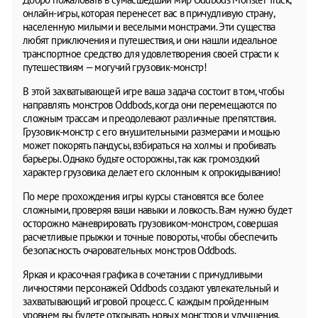
онлайн-игры, которая перенесет вас в причудливую страну,
населенную милыми и веселыми монстрами. Эти существа
любят приключения и путешествия, и они нашли идеальное
транспортное средство для удовлетворения своей страсти к
путешествиям — могучий грузовик-монстр!
В этой захватывающей игре ваша задача состоит в том, чтобы
направлять монстров Oddbods, когда они перемещаются по
сложным трассам и преодолевают различные препятствия.
Грузовик-монстр с его внушительными размерами и мощью
может покорять пандусы, взбираться на холмы и пробивать
барьеры. Однако будьте осторожны, так как громоздкий
характер грузовика делает его склонным к опрокидыванию!
По мере прохождения игры курсы становятся все более
сложными, проверяя ваши навыки и ловкость. Вам нужно будет
осторожно маневрировать грузовиком-монстром, совершая
расчетливые прыжки и точные повороты, чтобы обеспечить
безопасность очаровательных монстров Oddbods.
Яркая и красочная графика в сочетании с причудливыми
личностями персонажей Oddbods создают увлекательный и
захватывающий игровой процесс. С каждым пройденным
уровнем вы будете открывать новых монстров и улучшения,