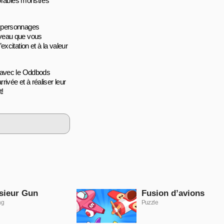
dorables monstres
s personnages
iveau que vous
xcitation et à la valeur
s avec le Oddbods
ivée et à réaliser leur
t!
sieur Gun
Fusion d’avions
ng
Puzzle