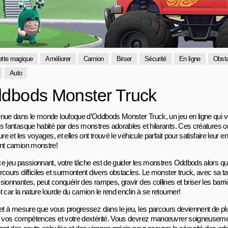
tte magique
Améliorer
Camion
Briser
Sécurité
En ligne
Obsta
Auto
dbods Monster Truck
nue dans le monde loufoque d’Oddbods Monster Truck, un jeu en ligne qui v
s fantasque habité par des monstres adorables et hilarants. Ces créatures o
ure et les voyages, et elles ont trouvé le véhicule parfait pour satisfaire leur e
nt camion monstre!
e jeu passionnant, votre tâche est de guider les monstres Oddbods alors qu’i
cours difficiles et surmontent divers obstacles. Le monster truck, avec sa ta
sionnantes, peut conquérir des rampes, gravir des collines et briser les bar
 car la nature lourde du camion le rend enclin à se retourner!
 et à mesure que vous progressez dans le jeu, les parcours deviennent de plus 
t vos compétences et votre dextérité. Vous devrez manœuvrer soigneusemen