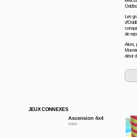
effect
Oddbo
Les gr
d’Oddb
conqué
de rejo
Alors,
Monster
désir 
JEUX CONNEXES
Ascension 4x4
Action