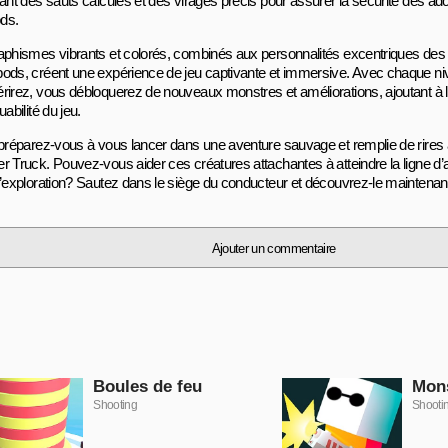
uant des sauts calculés et des virages précis pour assurer la sécurité des a
ds.
aphismes vibrants et colorés, combinés aux personnalités excentriques de
ods, créent une expérience de jeu captivante et immersive. Avec chaque n
rirez, vous débloquerez de nouveaux monstres et améliorations, ajoutant à l’e
uabilité du jeu.
 préparez-vous à vous lancer dans une aventure sauvage et remplie de rire
 Truck. Pouvez-vous aider ces créatures attachantes à atteindre la ligne d’arr
d’exploration? Sautez dans le siège du conducteur et découvrez-le maintenan
Ajouter un commentaire
Boules de feu
Mon
Shooting
Shooti