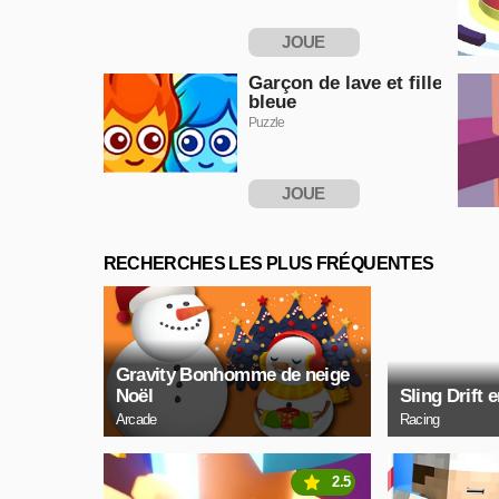
JOUE
MAINTENANT
Garçon de lave et fille
bleue
Puzzle
JOUE
MAINTENANT
RECHERCHES LES PLUS FRÉQUENTES
Gravity Bonhomme de neige
Noël
Sling Drift e
Arcade
Racing
2.5