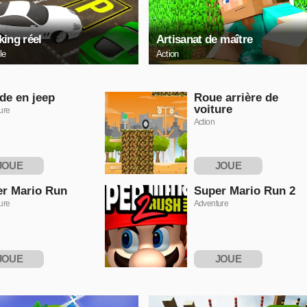
king réel
Artisanat de maître
le
Action
de en jeep
Roue arrière de
voiture
ure
Action
JOUE
JOUE
NTENANT
MAINTENANT
r Mario Run
Super Mario Run 2
ure
Adventure
JOUE
JOUE
NTENANT
MAINTENANT