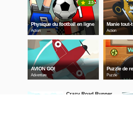
2.5
Physique du football en ligne
Manie tout-t
Action
Action
AVION GO!
Puzzle de r
Adventure
Puzzle
Crazy Road Runner
Puzzle
JOUE
MAINTENANT