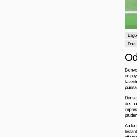
Bague
Dora
Od
Bienve
un pay
l’avent
puissa
Dans c
des par
impres
prudent
Au fur
testan