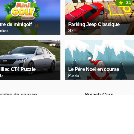
2.5
tre de minigolf
Parking Jeep Classique
nture
3D
illac CT4 Puzzle
Le Père Noël en course
le
Puzzle
ades de course
Smash Cars
irtbike
Racing
JOUE
JOUE
NTENANT
MAINTENANT