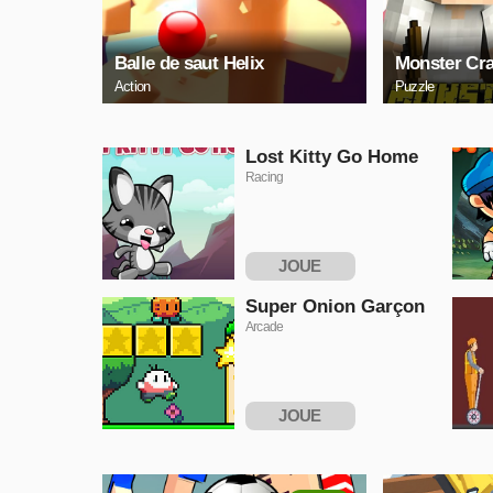
Balle de saut Helix
Monster Cra
Action
Puzzle
Lost Kitty Go Home
Racing
JOUE
MAINTENANT
Super Onion Garçon
Arcade
JOUE
MAINTENANT