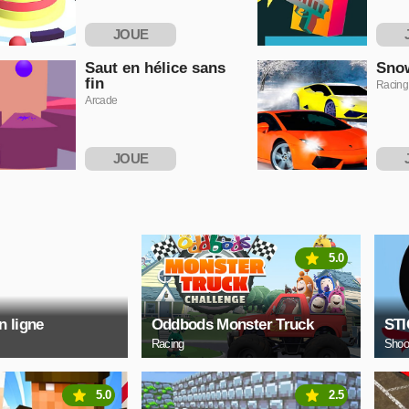
JOUE
MAINTENANT
MAI
Saut en hélice sans
Snow
fin
Racing
Arcade
JOUE
MAINTENANT
MAI
5.0
n ligne
Oddbods Monster Truck
ST
Racing
Shoo
5.0
2.5