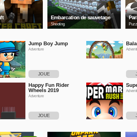
ft
Embarcation de sauvetage
Par
Shooting
Puzz
Jump Boy Jump
Bala
Adventure
Advent
JOUE
MAINTENANT
MAI
Happy Fun Rider
Supe
Wheels 2019
Advent
Adventure
JOUE
MAINTENANT
MAI