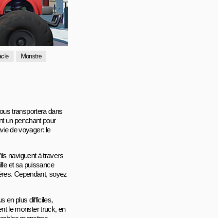
cle
Monstre
ous transportera dans
nt un penchant pour
nvie de voyager: le
ls naviguent à travers
ille et sa puissance
rières. Cependant, soyez
en plus difficiles,
t le monster truck, en