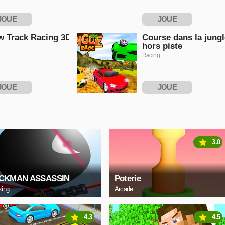
JOUE
JOUE
NTENANT
MAINTENANT
 Track Racing 3D
Course dans la jungl
hors piste
Racing
JOUE
JOUE
NTENANT
MAINTENANT
3.0
ICKMAN ASSASSIN
Poterie
ting
Arcade
4.3
4.5