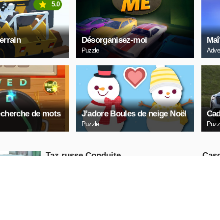
5.0
errain
Désorganisez-moi
Maî
Puzzle
Adve
echerche de mots
J’adore Boules de neige Noël
Cad
Puzzle
Puzz
Taz russe Conduite
Casc
de d
Racing
Puzzle
JOUE
MAINTENANT
MAI