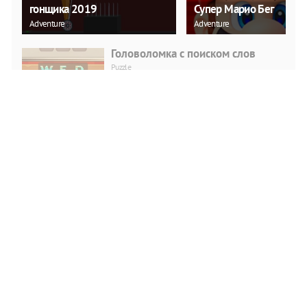
гонщика 2019
Супер Марио Бег
Adventure
Adventure
Головоломка с поиском слов
Puzzle
ИГРАТЬ
Любовь к Рождеству снежков
Puzzle
ИГРАТЬ
Cadillac CT4 Головоломка
Puzzle