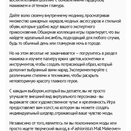
макияжем и оттенком гламура.
Дайте волю своему внутреннему моднику, просматривая
множество шикарных нарядов, модных аксессуаров и стильной
обуви, которые удобно ждут вашего экспертного
прикосновения. Обширная коллекция игры гарантирует, что вы
найдете идеальный ансамбль, подходящий для любого случая,
будь то обычный день или гламурная ночь в городе.
Но на этом веселье не заканчивается — погрузитесь в раздел
макияжа и изучите палитру ярких цветов, косметики и
инструментов, чтобы создать потрясающий образ, который
дополнит выбранный вами наряд. Экспериментируйте с
различными стилями и техниками, чтобы раскрыть
неповторимую красоту главного героя.
С каждым выбором, который вы делаете, вы не просто
улучшаете внешний вид виртуального персонажа - вы
выражаете свое художественное чутье и креативность. Игра
предоставляет вам холст, на котором вы можете создать
индивидуальный шедевр, отражающий ваше чувство моды.
Независимо от того, являетесь ли вы поклонником моды или
просто ищете творческий выход, в «Fashionista's Mall Makeover»