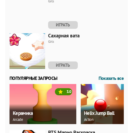
Girls
ИГРАТЬ
Сахарная вата
Girls
ИГРАТЬ
ПОПУЛЯРНЫЕ ЗАПРОСЫ
Показать все
3.0
Керамика
Helix Jump Ball
Arcade
Action
BTS Марио Раскраска