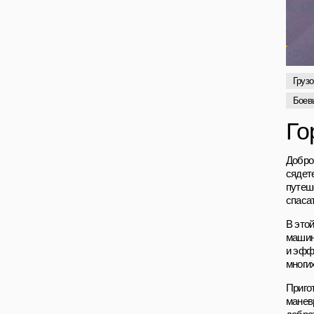
Грузо
Боев
Го
Добро 
сядет
путеш
спаса
В это
машин
и эфф
многи
Приго
манев