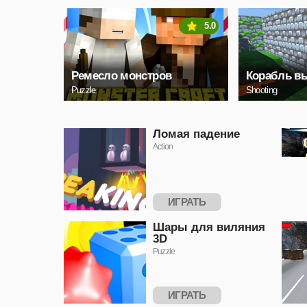
5.0
Ремесло монстров
Корабль в
Puzzle
Shooting
Ломая падение
Action
ИГРАТЬ
Шары для виляния
3D
Puzzle
ИГРАТЬ