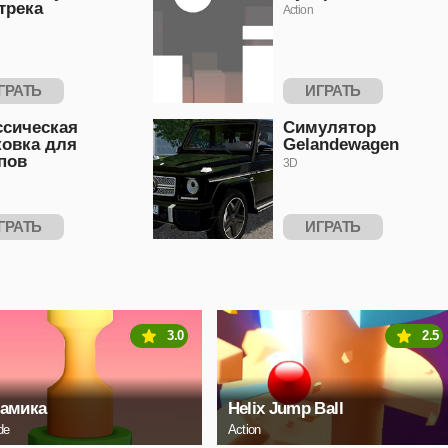
трека
Action
ГРАТЬ
ИГРАТЬ
ссическая
Симулятор
ковка для
Gelandewagen
пов
3D
ГРАТЬ
ИГРАТЬ
3.0
2.5
рамика
Helix Jump Ball
de
Action