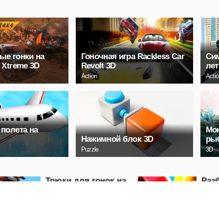
ые гонки на
Гоночная игра Rackless Car
Сим
 Xtreme 3D
Revolt 3D
ле
Action
Acti
полета на
Мо
Нажимной блок 3D
ры
Puzzle
3D
Трюки для гонок на
Раз
мотоциклах по
авт
бездорожью
Racing
Puzzle