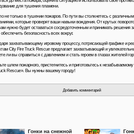
ться до места пожара, оценить ситуацию и использовать свое против
дование для тушения пламени.
ло не только в тушении пожаров. По пути вы столкнетесь с различным
аниями, которые проверят ваши навыки вождения. От крутых поворот
вам нужно будет оставаться сосредоточенным и принимать решения з
 обеспечить безопасность всех вокруг.
даря захватывающему игровому процессу, потрясающей графике и р
там City Fire Truck Rescue предлагает захватывающий и увлекательн
те ли вы справиться с давлением и стать героем в глазах жителей го
ьте шлем пожарного, пристегнитесь и приготовьтесь к незабываемому
Truck Rescue». Вы нужны вашему городу!
Добавить комментарий
Гонки на снежной
Гон