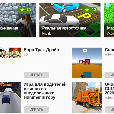
2.5
4.3
ыживания
Реальная автостоянка
Мас
Puzzle
Acti
Евро Трак Драйв
Cub
3D
Action
ИГРАТЬ
И
Игра для водителей
Очи
джипов на
США
внедорожнике
2020
Hummer в гору
Action
3D
ИГРАТЬ
И