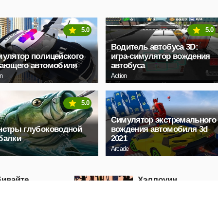
5.0
5.0
Водитель автобуса 3D:
улятор полицейского
игра-симулятор вождения
тающего автомобиля
автобуса
on
Action
5.0
Симулятор экстремального
нстры глубоководной
вождения автомобиля 3d
балки
2021
Arcade
бивайте
Хэллоуин
омобили
приближается
Эпизод 3
Puzzle