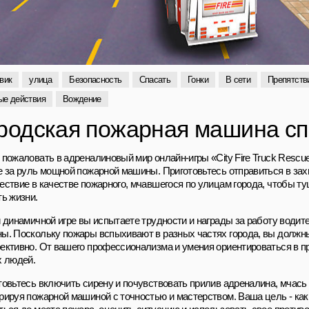
вик
улица
Безопасность
Спасать
Гонки
В сети
Препятств
ые действия
Вождение
родская пожарная машина с
пожаловать в адреналиновый мир онлайн-игры «City Fire Truck Rescue
е за руль мощной пожарной машины. Приготовьтесь отправиться в з
ествие в качестве пожарного, мчавшегося по улицам города, чтобы т
ть жизни.
й динамичной игре вы испытаете трудности и награды за работу води
ы. Поскольку пожары вспыхивают в разных частях города, вы должн
ективно. От вашего профессионализма и умения ориентироваться в п
х людей.
товьтесь включить сирену и почувствовать прилив адреналина, мчась
рируя пожарной машиной с точностью и мастерством. Ваша цель - ка