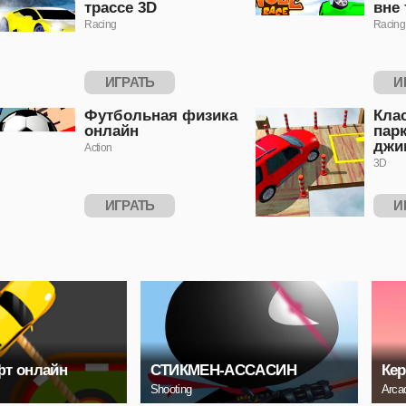
трассе 3D
вне 
Racing
Racing
ИГРАТЬ
И
Футбольная физика
Кла
онлайн
пар
джи
Action
3D
ИГРАТЬ
И
фт онлайн
СТИКМЕН-АССАСИН
Ке
Shooting
Arca