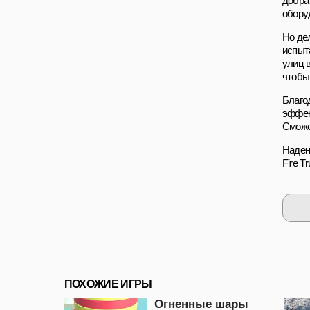
добра
обору
Но де
испыт
улиц 
чтобы
Благо
эффек
Сможе
Наден
Fire 
ПОХОЖИЕ ИГРЫ
Огненные шары