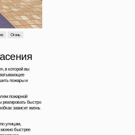
ие
Огонь
пасения
», в которой вы
ахватывающее
ушить пожары и
телем пожарной
ы реагировать быстро
робках зависит жизнь
 по улицам,
к можно быстрее