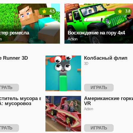
4.5
3.8
тер ремесла
Восхождение на гору 4x4
on
Action
e Runner 3D
Колбасный флип
3D
ГРАТЬ
ИГРАТЬ
ститель мусора в
Американские горк
: мусоровоз
VR
Action
ГРАТЬ
ИГРАТЬ