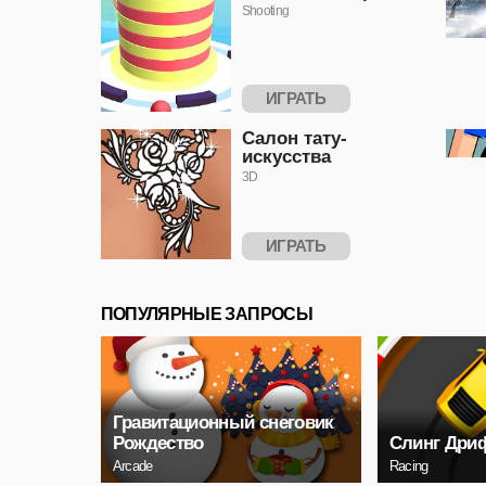
Shooting
ИГРАТЬ
Салон тату-
искусства
3D
ИГРАТЬ
ПОПУЛЯРНЫЕ ЗАПРОСЫ
Гравитационный снеговик
Рождество
Слинг Дри
Arcade
Racing