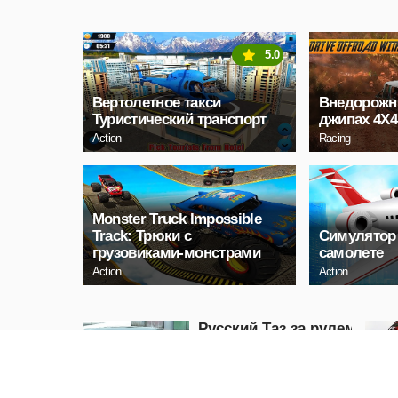
5.0
Вертолетное такси
Внедорожн
Туристический транспорт
джипах 4X4
Action
Racing
Monster Truck Impossible
Track: Трюки с
Симулятор 
грузовиками-монстрами
самолете
Action
Action
Русский Таз за рулем
Racing