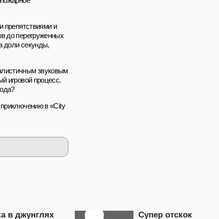
опожарное
и препятствиями и
ов до перегруженных
а доли секунды,
еалистичным звуковым
ый игровой процесс.
рода?
 приключению в «City
ка в джунглях
Супер отскок