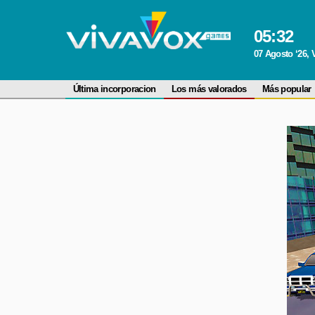
05
:
32
07 Agosto ‘26, 
Última incorporacion
Los más valorados
Más popular