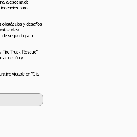
r a la escena del
e incendios para
os obstáculos y desafíos
sta calles
s de segundo para
ty Fire Truck Rescue"
 la presión y
a inolvidable en "City