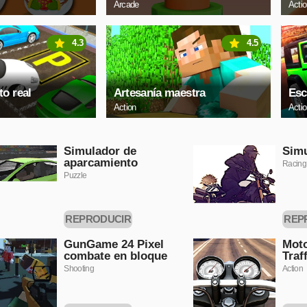
Arcade
Acti
4.3
4.5
o real
Artesanía maestra
Esc
Action
Acti
Simulador de
Simu
aparcamiento
Racing
Puzzle
REPRODUCIR
REP
AHORA
A
GunGame 24 Pixel
Moto
combate en bloque
Traf
Shooting
Action