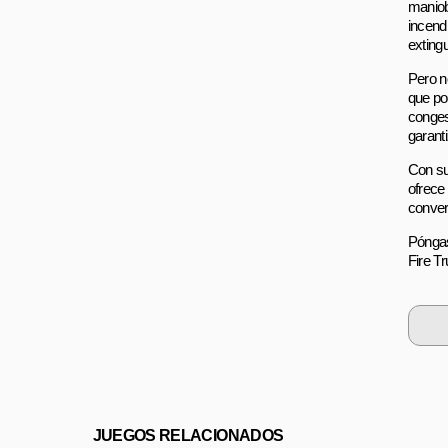
maniob
incendi
extingu
Pero n
que po
conges
garanti
Con su
ofrece
convert
Póngas
Fire T
JUEGOS RELACIONADOS