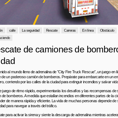
ón
calle
La seguridad
Rescate
Carreras
En línea
Obstáculo
uciendo
scate de camiones de bombero
udad
nido al mundo lleno de adrenalina de "City Fire Truck Rescue", un juego en lí
e de un poderoso camión de bomberos. Prepárate para embarcarte en un e
, corriendo por las calles de la ciudad para extinguir incendios y salvar vid
e juego de ritmo rápido, experimentarás los desafíos y las recompensas de 
 de bomberos. A medida que estallan incendios en diferentes partes de la c
der de manera rápida y eficiente. La vida de muchas personas depende de 
dad para navegar a través del tráfico.
te para activar la sirena y siente la descarga de adrenalina mientras aceleras