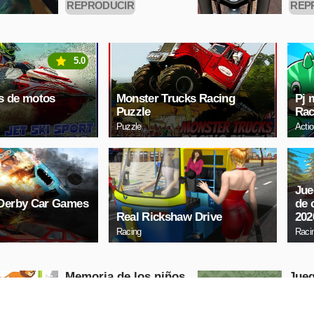
REPRODUCIR
REP
AHORA
A
5.0
s de motos
Monster Trucks Racing
Pj 
Puzzle
Rac
Puzzle
Acti
Jue
 Derby Car Games
de 
Real Rickshaw Drive
202
Racing
Raci
Memoria de los niños
Jueg
- Animales salvajes
Puzzle
Puzzle