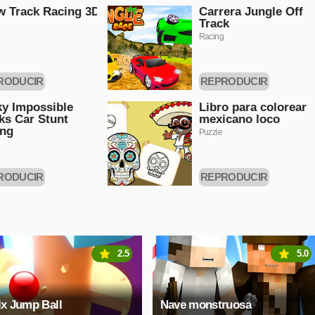
 Track Racing 3D
Carrera Jungle Off
Track
Racing
RODUCIR
REPRODUCIR
HORA
AHORA
ky Impossible
Libro para colorear
ks Car Stunt
mexicano loco
ing
Puzzle
RODUCIR
REPRODUCIR
HORA
AHORA
2.5
5.0
ix Jump Ball
Nave monstruosa