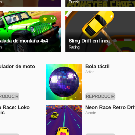
on
Puzzle
3.8
alada de montaña 4x4
Sling Drift en línea
on
Racing
lador de moto
Bola táctil
Action
RODUCIR
REPRODUCIR
HORA
AHORA
 Race: Loko
Neon Race Retro Dri
fic
Arcade