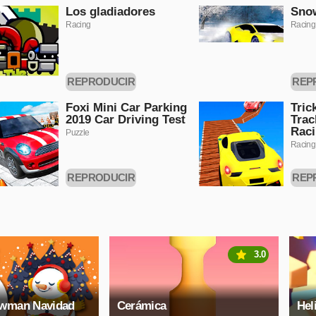
Los gladiadores
Snow
Racing
Racing
REPRODUCIR
REP
AHORA
A
Foxi Mini Car Parking
Tric
2019 Car Driving Test
Trac
Rac
Puzzle
Racing
REPRODUCIR
REP
AHORA
A
3.0
owman Navidad
Cerámica
Hel