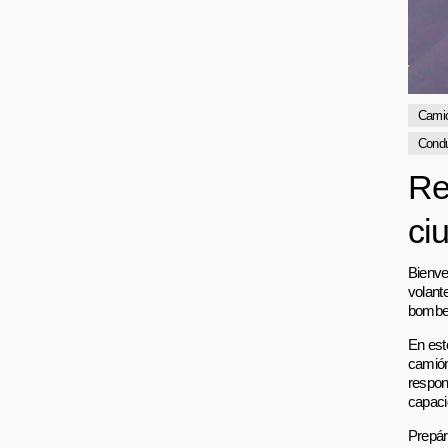
Cami
Cond
Re
ci
Bienve
volant
bombero
En est
camión
respon
capaci
Prepára