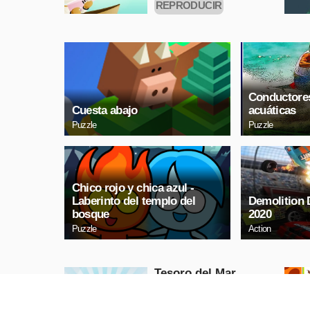
REPRODUCIR
AHORA
Conductore
Cuesta abajo
acuáticas
Puzzle
Puzzle
Chico rojo y chica azul -
Laberinto del templo del
Demolition
bosque
2020
Puzzle
Action
Tesoro del Mar
Puzzle