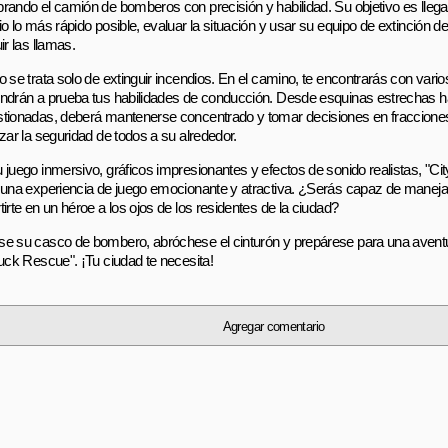
rando el camión de bomberos con precisión y habilidad. Su objetivo es llega
o lo más rápido posible, evaluar la situación y usar su equipo de extinción d
ir las llamas.
o se trata solo de extinguir incendios. En el camino, te encontrarás con vari
ndrán a prueba tus habilidades de conducción. Desde esquinas estrechas ha
tionadas, deberá mantenerse concentrado y tomar decisiones en fraccione
zar la seguridad de todos a su alrededor.
 juego inmersivo, gráficos impresionantes y efectos de sonido realistas, "Ci
 una experiencia de juego emocionante y atractiva. ¿Serás capaz de manejar
irte en un héroe a los ojos de los residentes de la ciudad?
e su casco de bombero, abróchese el cinturón y prepárese para una aventur
ruck Rescue". ¡Tu ciudad te necesita!
Agregar comentario