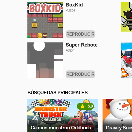
BoxKid
Puzzle
REPRODUCIR
AHORA
Super Rebote
Action
REPRODUCIR
AHORA
BÚSQUEDAS PRINCIPALES
5.0
Camión monstruo Oddbods
Gravity Sn