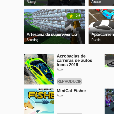
Racing
Arcade
2.5
Artesanía de supervivencia
Aparcamient
Shooting
Puzzle
Acrobacias de
carreras de autos
locos 2019
Action
REPRODUCIR
AHORA
MiniCat Fisher
Action