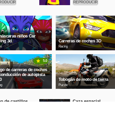
RODUCIR
REPRODUCIR
HORA
AHORA
máscaras niños Car
ing 3d
Carreras de coches 3D
on
Racing
5.0
go de carreras de coches
conducción de autopista
0
Tobogán de moto de tierra
ng
Puzzle
o de castillos
Caza espacial
Arcade