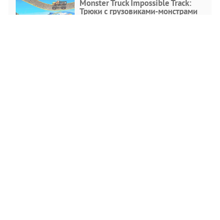
Monster Truck Impossible Track:
Трюки с грузовиками-монстрами
Action
ИГРАТЬ
Симулятор полета на самолете
Action
ИГРАТЬ
Нажимной блок 3D
Puzzle
ИГРАТЬ
Монстры глубоководной рыбалки
3D