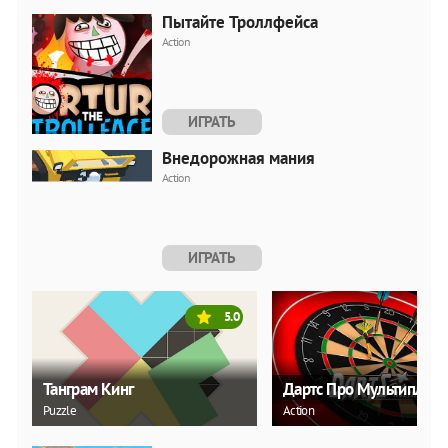
Пытайте Троллфейса
Action
ИГРАТЬ
Внедорожная мания
Action
ИГРАТЬ
5.0
Танграм Кинг
Дартс Про Мультиплее
Puzzle
Action