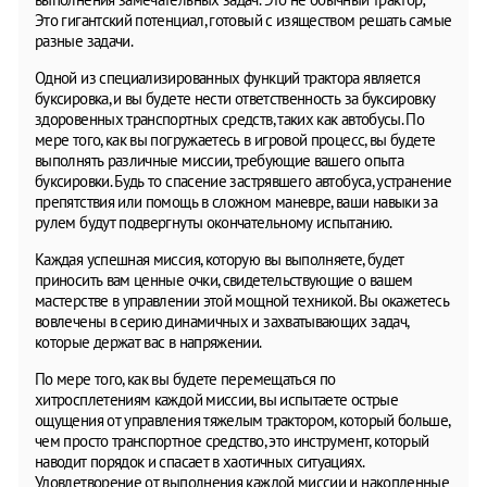
Это гигантский потенциал, готовый с изяществом решать самые
разные задачи.
Одной из специализированных функций трактора является
буксировка, и вы будете нести ответственность за буксировку
здоровенных транспортных средств, таких как автобусы. По
мере того, как вы погружаетесь в игровой процесс, вы будете
выполнять различные миссии, требующие вашего опыта
буксировки. Будь то спасение застрявшего автобуса, устранение
препятствия или помощь в сложном маневре, ваши навыки за
рулем будут подвергнуты окончательному испытанию.
Каждая успешная миссия, которую вы выполняете, будет
приносить вам ценные очки, свидетельствующие о вашем
мастерстве в управлении этой мощной техникой. Вы окажетесь
вовлечены в серию динамичных и захватывающих задач,
которые держат вас в напряжении.
По мере того, как вы будете перемещаться по
хитросплетениям каждой миссии, вы испытаете острые
ощущения от управления тяжелым трактором, который больше,
чем просто транспортное средство, это инструмент, который
наводит порядок и спасает в хаотичных ситуациях.
Удовлетворение от выполнения каждой миссии и накопленные