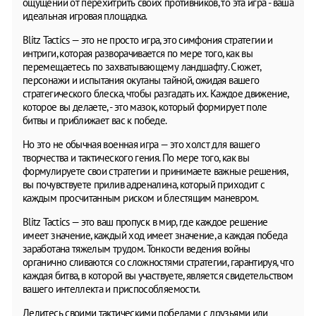
ощущений от перехитрить своих противников, то эта игра - ваша
идеальная игровая площадка.
Blitz Tactics — это не просто игра, это симфония стратегии и
интриги, которая разворачивается по мере того, как вы
перемещаетесь по захватывающему ландшафту. Сюжет,
персонажи и испытания окутаны тайной, ожидая вашего
стратегического блеска, чтобы разгадать их. Каждое движение,
которое вы делаете, - это мазок, который формирует поле
битвы и приближает вас к победе.
Но это не обычная военная игра — это холст для вашего
творчества и тактического гения. По мере того, как вы
формулируете свои стратегии и принимаете важные решения,
вы почувствуете прилив адреналина, который приходит с
каждым просчитанным риском и блестящим маневром.
Blitz Tactics — это ваш пропуск в мир, где каждое решение
имеет значение, каждый ход имеет значение, а каждая победа
заработана тяжелым трудом. Тонкости ведения войны
органично сливаются со сложностями стратегии, гарантируя, что
каждая битва, в которой вы участвуете, является свидетельством
вашего интеллекта и приспособляемости.
Делитесь своими тактическими победами с друзьями или