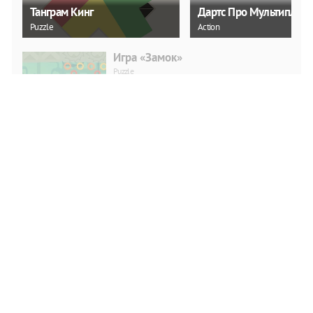
Танграм Кинг
Дартс Про Мультиплее
Puzzle
Action
Игра «Замок»
Puzzle
ИГРАТЬ
Потасовка викингов
Action
ИГРАТЬ
Головной спорт Футбол
Action