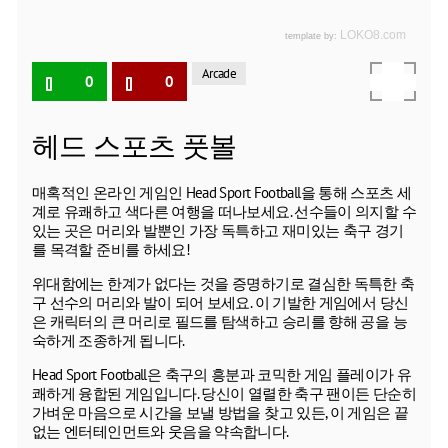
Arcade
0
0
헤드 스포츠 풋볼
매혹적인 온라인 게임인 Head Sport Football을 통해 스포츠 세
계로 유쾌하고 색다른 여행을 떠나보세요. 선수들이 의지할 수
있는 곳은 머리와 발뿐인 가장 독특하고 재미있는 축구 경기
를 목격할 준비를 하세요!
위대함에는 한계가 없다는 것을 증명하기로 결심한 독특한 축
구 선수의 머리와 발이 되어 보세요. 이 기발한 게임에서 당신
은 캐릭터의 큰 머리로 필드를 탐색하고 승리를 향해 공을 능
숙하게 조종하게 됩니다.
Head Sport Football은 축구의 흥분과 코믹한 게임 플레이가 유
쾌하게 융합된 게임입니다. 당신이 열렬한 축구 팬이든 단순히
가벼운 마음으로 시간을 보낼 방법을 찾고 있든, 이 게임은 끝
없는 엔터테인먼트와 웃음을 약속합니다.