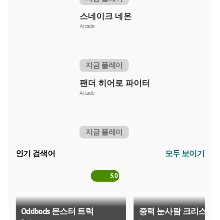
스네이크 네온
Arcade
지금 플레이
팬더 히어로 파이터
Arcade
지금 플레이
인기 검색어
모두 보이기
5.0
Oddbods 몬스터 트럭
중력 눈사람 크리스마