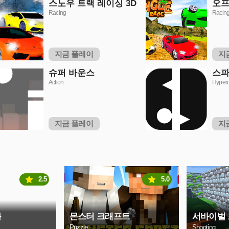
스노우 트랙 레이싱 3D
오프
Racing
Racin
지금 플레이
지
슈퍼 바운스
스파
Action
Hyper
지금 플레이
지
2.5
5.0
볼
몬스터 크래프트
서바이벌
Puzzle
Shooting