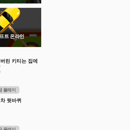
프트 온라인
버린 키티는 집에
다
g
금 플레이
차 뒷바퀴
금 플레이