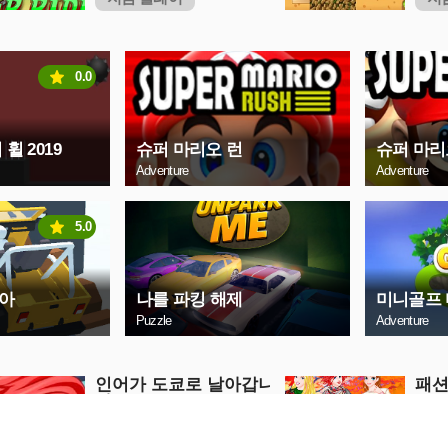
0.0
휠 2019
슈퍼 마리오 런
슈퍼 마리오
Adventure
Adventure
5.0
아
나를 파킹 해제
미니골프
Puzzle
Adventure
인어가 도쿄로 날아갑니
패션
다.
Girls
Girls