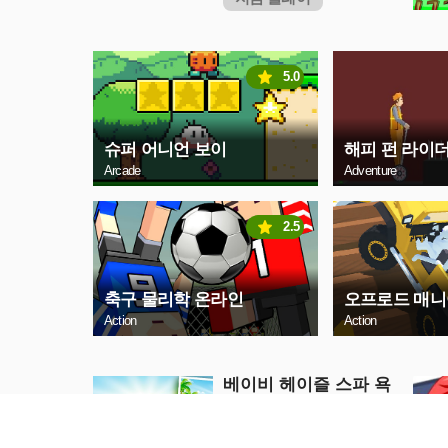
5.0
슈퍼 어니언 보이
해피 펀 라이더 
Arcade
Adventure
2.5
축구 물리학 온라인
오프로드 매니
Action
Action
베이비 헤이즐 스파 욕
조
Girls