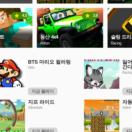
4.5
3.8
트
등산 4x4
슬링 드리
Action
Racing
BTS 마리오 컬러링
잃어
간
Girls
Racin
지금 플레이
지
지프 라이드
자동
Adventure
Action
지금 플레이
지