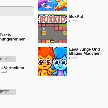
BoxKid
Puzzle
Track-
hungelrennen
g
Lava Junge Und
Blaues Mädchen
Puzzle
JETZT
PIELEN
ke Vermeiden
casual
JETZT
PIELEN