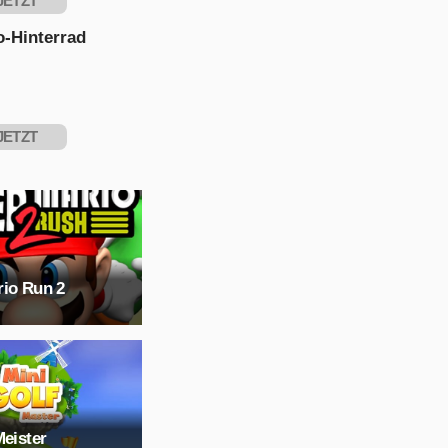
JETZT
PIELEN
o-Hinterrad
JETZT
PIELEN
rio Run 2
Meister