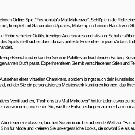
lnden Online-Spiel "Fashionista's Mall Makeover". Schlüpfe in die Rolle eines
ummel, komplett mit Garderoben-Updates, Make-up und einem Hauch von Gl
ne Reihe schicker Outfits, trendiger Accessoires und stilvoller Schuhe stöber
 Spiels stellt sicher, dass du das perfekte Ensemble für jeden Anlass find
handelt.
n Make-up-Bereich und erkunden Sie eine Palette von leuchtenden Farben, Ko
ewählten Outfit passt. Experimentieren Sie mit verschiedenen Stilen und T
as Aussehen eines virtuellen Charakters, sondern bringst auch dein künstlerisc
nd, auf der Sie ein personalisiertes Meisterwerk kuratieren können, das Ihr
atives Ventil suchen, "Fashionista's Mall Makeover" hat für jeden etwas zu bi
Ikone zu verwandeln, und sehen Sie, wie Ihre Entscheidungen zu einer harmon
g-Abenteuer einzulassen, tauchen Sie ein in die bezaubernde Welt von "Fashio
 Sinn für Mode und kreieren Sie unvergessliche Looks, die sowohl Sie als auc