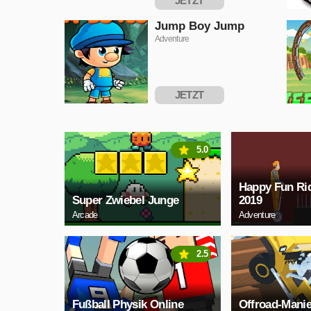
JETZT
SPIELEN
Jump Boy Jump
Adventure
JETZT
SPIELEN
5.0
Happy Fun Rid
Super Zwiebel Junge
2019
Arcade
Adventure
2.5
Fußball Physik Online
Offroad-Mani