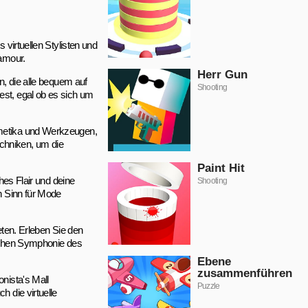
 virtuellen Stylisten und
amour.
Herr Gun
n, die alle bequem auf
Shooting
est, egal ob es sich um
smetika und Werkzeugen,
echniken, um die
Paint Hit
hes Flair und deine
Shooting
en Sinn für Mode
eten. Erleben Sie den
ischen Symphonie des
Ebene
zusammenführen
nista's Mall
Puzzle
h die virtuelle