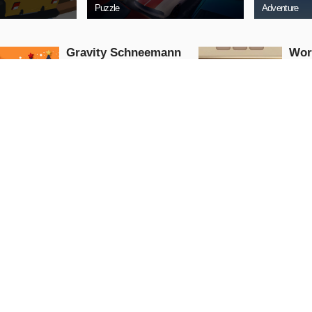
Puzzle
Adventure
Gravity Schneemann
Wor
Weihnachten
Puzzle
Arcade
JETZT
SPIELEN
S
Cadillac CT4 Puzzle
Wei
ren
Puzzle
Puzzle
JETZT
SPIELEN
S
5.0
Kindergedächtnis - Wilde