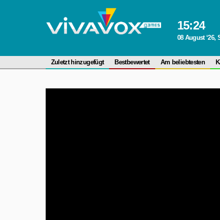
15
:
24
08 August ‘26,
Zuletzt hinzugefügt
Bestbewertet
Am beliebtesten
K