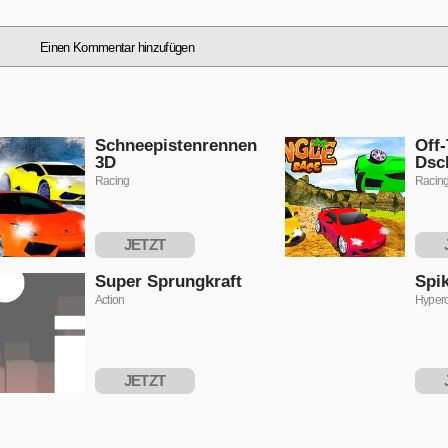
Einen Kommentar hinzufügen
Schneepistenrennen
Off-
3D
Dsc
Racing
Racin
JETZT
SPIELEN
S
Super Sprungkraft
Spi
Action
Hyper
JETZT
SPIELEN
S