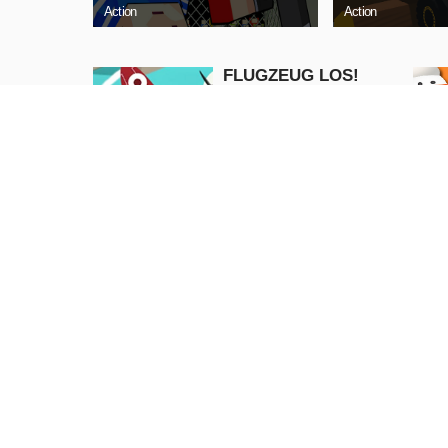
Action
Action
FLUGZEUG LOS!
Adventure
JETZT
SPIELEN
Liebe Schneebälle
Weihnachten
Puzzle
JETZT
SPIELEN
Wütender