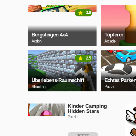
3.8
Bergsteigen 4x4
Töpferei
Action
Arcade
2.5
Überlebens-Raumschiff
Echtes Parke
Shooting
Puzzle
Kinder Camping
Hidden Stars
Puzzle