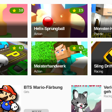
3.0
2.5
Helix-Sprungball
Monster-
Action
Puzzle
4.3
4.5
n
Meisterhandwerk
Sling Drif
Action
Racing
BTS Mario-Färbung
Ver
geh
Girls
Racin