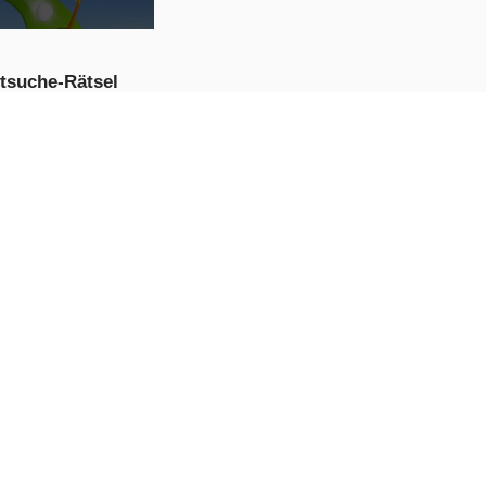
tsuche-Rätsel
JETZT
PIELEN
hnachtsmann
nt
JETZT
PIELEN