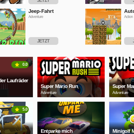
JETZT
SPIELEN
S
Jeep-Fahrt
Aut
Adventure
Action
JETZT
SPIELEN
S
0.0
er Laufräder
Super Mario Run
Super Ma
Adventure
Adventure
5.0
e
Entparke mich
Minigolf 