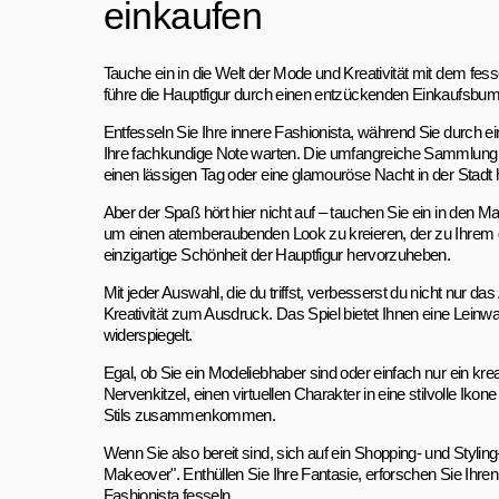
einkaufen
Tauche ein in die Welt der Mode und Kreativität mit dem fesse
führe die Hauptfigur durch einen entzückenden Einkaufsb
Entfesseln Sie Ihre innere Fashionista, während Sie durch ei
Ihre fachkundige Note warten. Die umfangreiche Sammlung des
einen lässigen Tag oder eine glamouröse Nacht in der Stadt 
Aber der Spaß hört hier nicht auf – tauchen Sie ein in de
um einen atemberaubenden Look zu kreieren, der zu Ihrem g
einzigartige Schönheit der Hauptfigur hervorzuheben.
Mit jeder Auswahl, die du triffst, verbesserst du nicht nur d
Kreativität zum Ausdruck. Das Spiel bietet Ihnen eine Leinwa
widerspiegelt.
Egal, ob Sie ein Modeliebhaber sind oder einfach nur ein kre
Nervenkitzel, einen virtuellen Charakter in eine stilvolle 
Stils zusammenkommen.
Wenn Sie also bereit sind, sich auf ein Shopping- und Stylin
Makeover". Enthüllen Sie Ihre Fantasie, erforschen Sie Ihren
Fashionista fesseln.