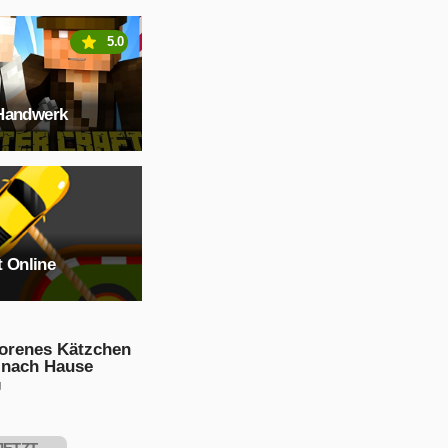
5.0
Handwerk
t Online
lorenes Kätzchen
 nach Hause
g