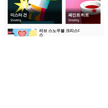
미스터 건
페인트 히트
Shooting
Shooting
러브 스노우볼 크리스마
스
Puzzle
지금 플레이
크리스마스 아트 2019 슬
라이드
Puzzle
지금 플레이
캐딜락 CT4 퍼즐
Puzzle