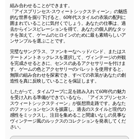
組み合わせることができます。
「アイスプリンセス-スウィートシックスティーン」の魅惑
的な世界を掘り下げると、60年代スタイルの衣装の配列に
囲まれていることに気付くでしょう。あなたの仕事は、過
去からインスピレーションを得て、あなたの個人的なタッ
チを加えて、ゲームのヒロインのために最も素晴らしいア
ンサンブルを選ぶことです。
完璧なサングラス、ファンキーなヘッドバンド、またはス
テートメントネックレスを選択して、ヴィンテージの外観
を完成させるときに、センスのあるアクセサリーを付けま
す。ゲームの色とアクセサリーのパレットを使用すると、
無限の組み合わせを探索でき、すべての衣装があなたの創
造性を真に反映していることを保証します。
したがって、タイムワープに足を踏み入れて60年代の魅力
を受け入れる準備ができているなら、「アイスプリンセス-
スウィートシックスティーン」が仮想滑走路です。あなた
のファッションセンスを披露し、過去のスタイルと現代の
感性をミックスし、注目を集めること間違いなしの見事な
ヴィンテージ風のルックスのコレクションを発表してくだ
さい。